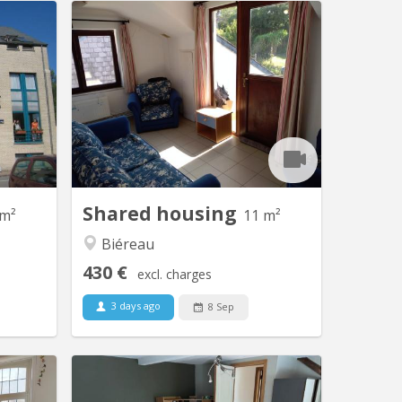
KV 396
KV 1617
ne autre
Vidéo disponible ici ! Agréable maison
a-Neuve.
communautaire de 6 étudiant(e)s,
 anglais,
située à Vieusart, juste en périphérie
e de vie
de Louvain-la-Neuve Domiciliation
 dans une
possible. Non-fumeur. Wifi gratuit.
de et de
Quartier vert et calme : 32 rue de
-pension
Mèves, 1325 Corroy-le-Grand. A
e goûter
partager : cuisine équipée (4 taques...
et...
Shared housing
 m²
11 m²
Biéreau
430 €
excl. charges
3 days ago
8 Sep
V 1374
KV 2096