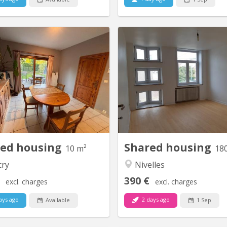
KV 2209
K
hambre dispo dans une coloc à
Uniquement pour étudi
n-la-Neuve Salut ! Une place se
chambres à louer dans grand
e dans une superbe colocation à
de 6 chambres, située à NIVEL
n-la-Neuve à partir du 1er août.
de la Haute école HE2B
a colocation est composée de :
chambre dispose d'un lava
te – la trentaine, j'aime le sport,
maison est composée de 2 s
e cuisiner et me plonger dans un
bain et 1 salle de douche, d'un
bon livre. Plutôt calme au...
cuisine et un grand living com
mais
red housing
Shared housing
10 m²
18
cry
Nivelles
390 €
excl. charges
excl. charges
ays ago
2 days ago
Available
1 Sep