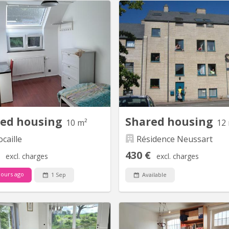
KV 2271
hambre meublée & fraîchement
Qu’est-ce que Neussart ? U
ée – Quartier de l'Hocaille ​Vous
façon de loger à Louvain-l
cherchez un lieu de vie agréable,
Dans la tradition du collège
eux et idéalement situé ? Venez
nous proposons un cadr
rejoindre dans notre colocation
universitaire au sens large,
personnes au sein d'une maison
ambiance d’amitié, d’entrai
ifamiliale ! ​📍 Localisation idéale ​
bonne humeur ! La demi
e dans le quartier très recherché
comprenant le petit déjeuner, l
de...
red housing
Shared housing
10 m²
12
caille
Résidence Neussart
430 €
excl. charges
excl. charges
ours ago
1 Sep
Available
KV 2122
K