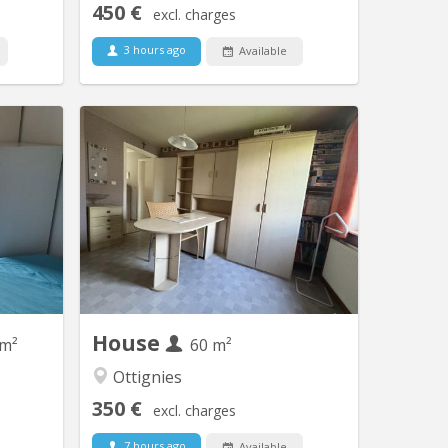
450 €
excl. charges
3 hours ago
Available
V 1465
KV 2089
a-Neuve)
Chambre individuelle Cuisine et salle de
chambre
bain commune
e maison
 quartier
uvain-la-
 avec la
rasmus à
retho au
MV. 🔹...
House
 m²
60 m²
Ottignies
350 €
excl. charges
7 hours ago
Available