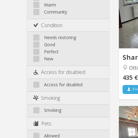
Premi
Other
Warm
Community
equi
gard
Condition
bedro
Louva
Needs restoring
front
Good
18M2
Perfect
Sha
New
Otti
Access for disabled
435 €
Access for disabled
6 h
Smoking
Smoking
Pets
A 1
Domain
Allowed
: 