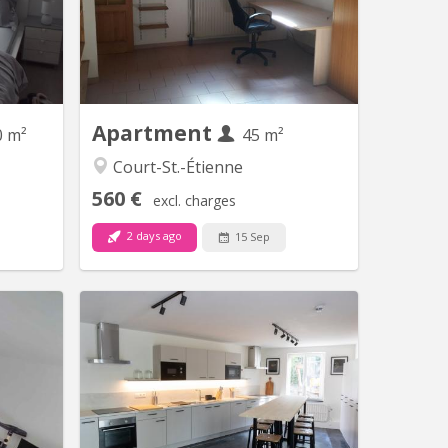
salles de
Parfait état Loyer mensuel 560 euros,
 wc, au 2
forfait pour les charges 100 euros par
e douche
mois = 660 euros TOUT COMPRIS
 living 2
(électricité, chauffage, eau, internet)
s pour...
Pas de domicile Séjour carrelé,
cuisine...
Apartment
0 m²
45 m²
Court-St.-Étienne
560 €
excl. charges
2 days ago
15 Sep
V 1840
KV 1912
ambre se
English Below ✨ Superbe colocation
hambres.
rénovée avec jardin pour jeunes
 premier
travailleurs/euses – Vieux-Sart ✨ Cette
lé sauf
maison entièrement rénovée offre 10
ir du 15
chambres meublées, chacune avec sa