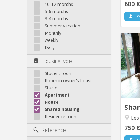
600 €
10-12 months
5-6 months
6 d
3-4 months
Summer vacation
Monthly
weekly
Daily
Périod
Housing type
Student room
do
Room in owner's house
Studio
terra
Apartment
et tr
House
Sha
Shared housing
Residence room
Les
750 €
Reference
5 d