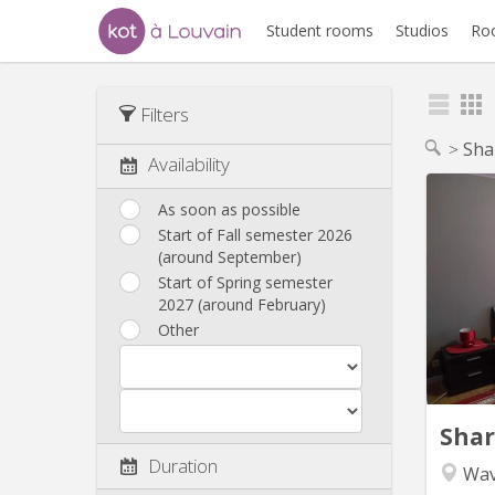
Student rooms
Studios
Ro
Filters
Sha
Availability
As soon as possible
Start of Fall semester 2026
Rég
(around September)
chambre
Start of Spring semester
2027 (around February)
stagi
Other
Sall
fi
linge, p
Sha
Duration
Wav