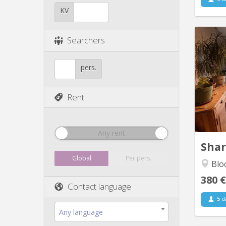
KV
Searchers
C
pers.
Louvai
libèr
Louvai
Rent
L
Violet
j’ador
Any rent
Sha
Global
Per pers.
Blo
380 €
Contact language
5 d
Any language