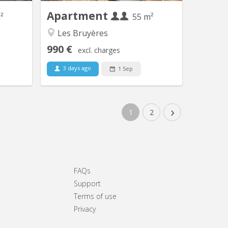
cuisine équipée...
Apartment
²
55 m²
Les Bruyères
990 €
excl. charges
3 days ago
1 Sep
›
1
2
FAQs
Support
Terms of use
Privacy