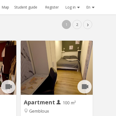
Register
Log in
En
Map
Student guide
›
1
2
V 1926
KV 1927
u calme,
Belle coloc full équipée et meublée, en
 près des
plein centre, au calme, non loin de la
te de la
gare, près des commerces et à une
ficierez
minute de la faculté d'agronomie vous
dans une
bénéficierez d'un lit double et un
Salle de
bureau dans une chambre avec vue sur
 ouverte
jardin. Salle de bain spacieuse. Cuisine
uts deux
ouverte donnant sur le séjour....
t très...
Apartment
100 m²
Gembloux