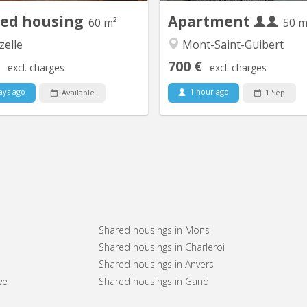
occupée par la fille du...
red housing
Apartment
60 m²
50 m
elle
Mont-Saint-Guibert
700 €
excl. charges
excl. charges
ays ago
1 hour ago
Available
1 Sep
Shared housings in Mons
Shared housings in Charleroi
Shared housings in Anvers
ve
Shared housings in Gand