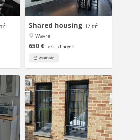
plus tôt
salle de bain privative (dans la chambre
9M² dans
ou juste en face). 🏡 Disponible
entre de
immédiatement ! 🎊 📍 Emplacement...
nade à...
Shared housing
 m²
17 m²
Wavre
650 €
excl. charges
Available
V 2223
KV 2081
t-Saint-
Appartement lumineux de 56m2
ue Demi-
disponible, et possible pour 2
 cuisine
personnes ou couple. Un salon meublé
uvent une
avec 2 divans-lits, tapis et table de
 de bain
salon et rangé table-bureau; une
éparé) Un
grande chambre avec 2 lits (1 grand 2
osition.
personnes et 1personne), 2 placards
s ou 1...
de rangement, et bureau avec fauteuil ;