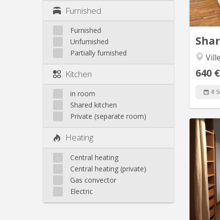
majo
Furnished
min
Ville
Furnished
Sha
Unfurnished
Partially furnished
Vill
640 €
Kitchen
8 S
in room
Shared kitchen
Private (separate room)
Heating
Central heating
a
Central heating (private)
cuisine 
Gas convector
de 
Electric
l
d'entr
po