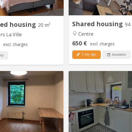
r axes: * 15 min from LLN * 35
septembre 2026, négociable 
utes from Brussels * 2 km from
(début aout). La chambre fait 
rs la Ville train station Parking +...
un appartement au c
Courbevoie derrière l'espla
Shared housing
red housing
94
20 m²
Centre
ers La Ville
650 €
excl. charges
excl. charges
1 day ago
Available
ep
KV 957
K
Location du 1/8/26 au 31/7/27
Duplex de 50 m2 situé à Mon
Chambre meublée 11m2 dans
Guibert dans rue calme R
ppartement 60m2 disposant de
Lune Le rez comporte un coin
équipée, salon, coin repas, salle
et un salon. A l'étage, se tro
bain(Bain & douche), machine à
chambre à coucher, la salle
aver, armoire de rangement hall
(douche) et la toilette (wc s
ée, balcon, cave. L'appartement
espace buanderie est à disp
ssède 2 chambres, l'autre étant
Pour couple d'étudiant. e. 