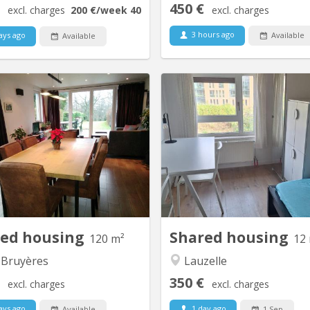
450 €
excl. charges
200 €
/week
40 €
/day
excl. charges
3 hours ago
ays ago
Available
Available
KV 822
K
e locative court terme: 08/06/26
familiale à Lauzelle (Louvain-l
- 07/09/26 1 chambre à louer
Nous proposons une 
(occupation simple) dans une
meublée à louer dans un
colocation de 2 personnes, avec
familiale située dans le
uche privative dans une maison
résidentiel de Lauzelle, à Lo
meublée et toute équipée avec
Neuve. La maison est partagée
sse, jardin et parking. Cadre vert
propriétaire, un étudiant en E
anquille, située proche du centre
UCLouvain et un élève en 
ville et des grands axes...
L
red housing
Shared housing
120 m²
12
 Bruyères
Lauzelle
350 €
excl. charges
excl. charges
ays ago
1 day ago
Available
1 Sep