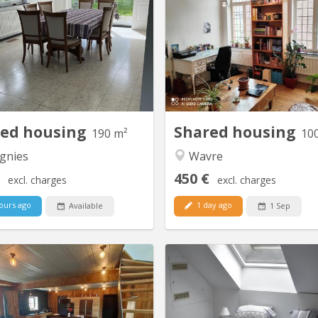
um 200 m² shared apartment in
2 nice rooms + - 20m2 to rent 
Vieusart • 200 m² of bright, fully
rooms already rented) 
pped space • Large south-facing
students in a building occupi
en + terrace • 3 spacious 18 m²
the day by 2 physiotherapist
oms • Quiet neighborhood near
ground floor. Advertisement o
in-la-Neuve • Parking spaces in
room still available Renting pe
 of the house 3 Rooms available
30/08/2025 Wooden floors, ver
 Each room is furnished, bright
rooms. Interior cour
and...
red housing
Shared housing
190 m²
10
gnies
Wavre
450 €
excl. charges
excl. charges
ours ago
1 day ago
Available
1 Sep
KV 1961
K
0 minutes de LLN, 5 minutes du
maison bourgeoise 3 niveaux 
e du Blé, 10 minutes de Wavre
le propriétaire colocataire, 
Magnifique maison en colocation
2ème colocataires étudiants 