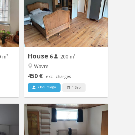
(2 other
Des places se libèrent dans une
only for
colocation de choix à Vieusart ! 🔸
ed during
Deux maisons mitoyennes (4p + 2p) 🔸
s on the
Emplacement enchanteur à Vieux-Sart,
n line =
dans le lieu-dit "la Place" 🔸 Cadre
riod till
bucolique, propice à de nombreuses
y bright
balades 🔸 Cour orientée sud 🔸 Bail
tyard,...
annuel renouvelable 🔸 Chaque maison
offre...
House
6
0 m²
200 m²
Wavre
450 €
excl. charges
7 hours ago
1 Sep
V 1760
KV 1905
: au rez
Uniquement pour 1 ÉTUDIANT(E) sur
au 1er et
Louvain-la-Neuve Beau studio meublé
230 m2 à
complètement privatif de 45M2 à louer