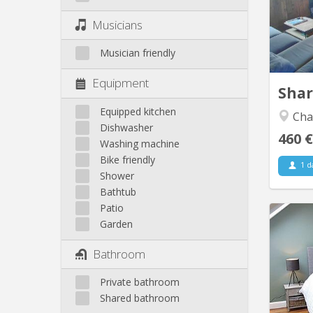
com
Musicians
espa
jeux, 
Musician friendly
équip
Equipment
Sha
Equipped kitchen
Cha
Dishwasher
460 €
Washing machine
Bike friendly
1 d
Shower
Bathtub
Patio
Garden
4 com
Bathroom
idylli
Private bathroom
shar
Shared bathroom
the 