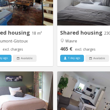
prenant 4 chambres, de grands
disposition!! , 4 ch au 1er, 2 
ces communs dont un salon de
bain , une salle de douche , 2
une buanderie, une cuisine super
ème , 3 chambres 1 salle d
ée, un jardin et une très grande
wc et lavabo, un Grand, d
terrasse dans un environnement
grands canapés 2 fauteuil
verdoyant....
red housing
Shared housing
18 m²
23
umont-Gistoux
Wavre
465 €
excl. charges
excl. charges
ay ago
1 day ago
Available
Available
KV 1166
K
fortable furnished rooms in an
Bonjour, La seconde ch
c setting: 2 bedrooms with private
libère dans un appart 2 c
bathroom and 2 bedrooms with
idéale pour un
ed bathroom (variable prices) In
emménagement, tout est meub
countryside while being close to
la chambre. Disponible a part