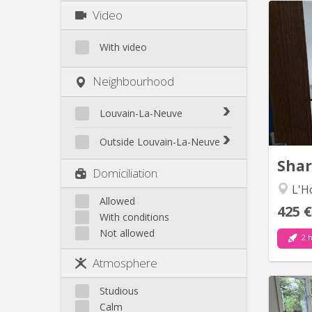
Video
C
With video
rénov
Neighbourhood
lumin
nous 
de 3 
Louvain-La-Neuve
un
Biéreau
Situé
Outside Louvain-La-Neuve
Blocry
Sha
Court-St.-Étienne
Domiciliation
Centre
Gembloux
L'Ho
L'Hocaille
Genappe
Allowed
La Baraque
425 €
With conditions
Mont-Saint-Guibert
Lauzelle
Not allowed
Nivelles
2 h
Les Bruyères
Ottignies
Atmosphere
Rixensart
Walhain
Studious
Wavre
Calm