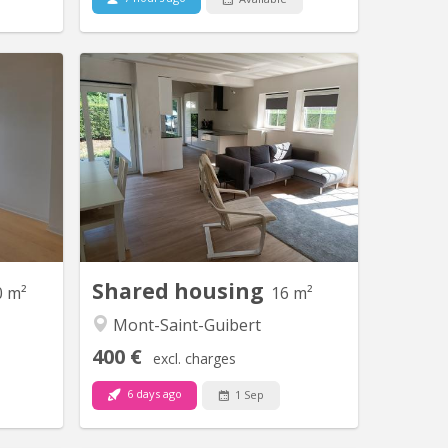
V 1248
KV 1427
ants : 3
2 chambres à louer dans villa
e maison
lumineuse et moderne, proche de
LES près
Louvain-la-Neuve (7 km) et de l'Axis
. Chaque
Parc ( 4 km). Bus 34 pour Louvain-la-
bo et la
Neuve à 30 mètres ; parking extérieur :
alles de
480€ par mois, charges comprises.
e grande
Pour non-fumeur ou fumeur
muns. La
uniquement en extérieur. Les autres
on est...
chambres sont occupées par...
Shared housing
0 m²
16 m²
Mont-Saint-Guibert
400 €
excl. charges
6 days ago
1 Sep