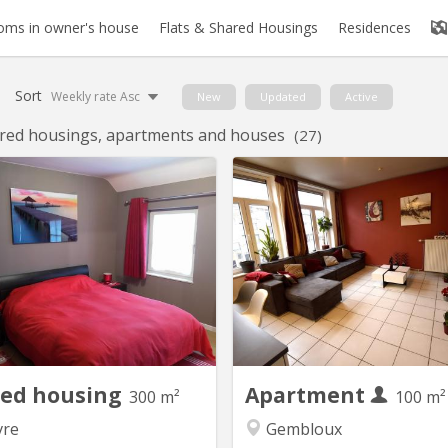
oms in owner's house
Flats & Shared Housings
Residences
Sort
Weekly rate Asc
New
Updated
Active
red housings, apartments and houses
(27)
KV 1330
K
ent en éducation physique loue
Belle Coloc en plein centre, a
(lit double) dans une belle villa
non loin de la gare,
pour UNIQUEMENT étudiant(e),
commerces et à une minu
aire sérieux(se) et soigneux(se).
faculté d'agronomie vous béné
e de douche privatisée, TV, Wi-fi,
d'un lit double et un bureau 
tness, grand jardin, bureau, Lave
chambre avec vue sur jardin. 
arking privé. Endroit calme, idéal
bain spacieuse. Cuisine
pour étudier. A 8 min...
donnant sur le séjour. To
moderne e
red housing
Apartment
300 m²
100 m²
re
Gembloux