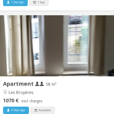
1 day ago
1 Sep
KV 277
Appartement tout confort aux Bruyères composé de : - Grande
chambre séparée et une autre pièce/bureau ou ch. avec meubles
à disposition. - Salon et Sam meublés, - WC séparé avec lave-
mains, tablette et miroir - Cuisine équipée avec grand four
électrique, 4 taques électrique Indiction, frigo,...
Apartment
58 m²
Les Bruyères
1070 €
excl. charges
4 days ago
Available