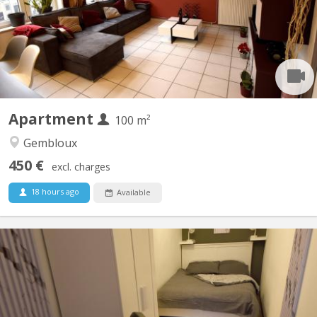
bénéficierez d'un lit double et un bureau dans une chambre avec
vue sur jardin. Salle de bain spacieuse. Cuisine ouverte donnant
sur le séjour. Touts deux moderne et très...
Apartment
100 m²
Gembloux
450 €
excl. charges
18 hours ago
Available
KV 1927
Belle coloc full équipée et meublée, en plein centre, au calme,
non loin de la gare, près des commerces et à une minute de la
faculté d'agronomie vous bénéficierez d'un lit double et un
bureau dans une chambre avec vue sur jardin. Salle de bain