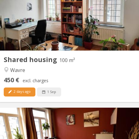
only for students in a building occupied during the day by 2
physiotherapists on the ground floor. Advertisement on line =
room still available Renting period till 30/08/2025 Wooden floors,
very bright rooms. Interior courtyard,...
Shared housing
100 m²
Wavre
450 €
excl. charges
2 days ago
1 Sep
KV 1926
Belle Coloc en plein centre, au calme, non loin de la gare, près
des commerces et à une minute de la faculté d'agronomie vous