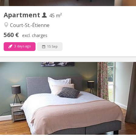
Apartment
45 m²
Court-St.-Étienne
560 €
excl. charges
3 days ago
15 Sep
KV 1166
4 comfortable furnished rooms in an idyllic setting: 2 bedrooms
with private bathroom and 2 bedrooms with shared bathroom
(variable prices) In the countryside while being close to major
axes: * 15 min from LLN * 35 minutes from Brussels * 2 km
from Villers la Ville train station Parking +...