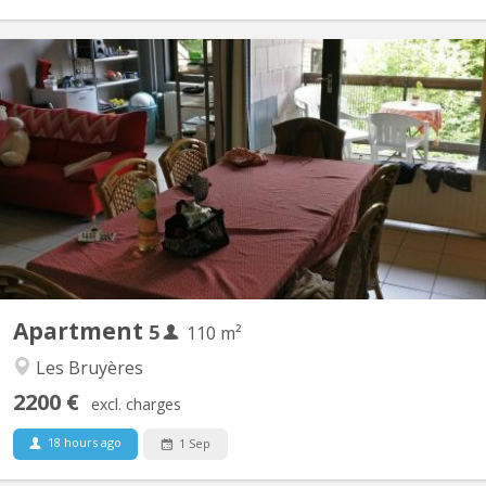
KV 1793
Appartement meublé 5 chambres Quartier des Bruyères, à 1348
Louvain-la-Neuve, à 150 m de la Place Montesquieu (proximité
centre et facilités). Appartement de 110 m2 pour 5 étudiant(e)s
solidaires, non-fumeurs : 5 chambres, hall, cuisine équipée,
remise, salle de bain avec WC, terrasse, salle...
Apartment
5
110 m²
Les Bruyères
2200 €
excl. charges
18 hours ago
1 Sep