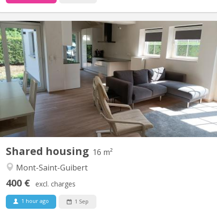
KV 1427
2 chambres à louer dans villa lumineuse et moderne, proche de
Louvain-la-Neuve (7 km) et de l'Axis Parc ( 4 km). Bus 34 pour
Louvain-la-Neuve à 30 mètres ; parking extérieur : 480€ par mois,
charges comprises. Pour non-fumeur ou fumeur uniquement en
extérieur. Les autres chambres sont occupées par...
Shared housing
16 m²
Mont-Saint-Guibert
400 €
excl. charges
1 hour ago
1 Sep