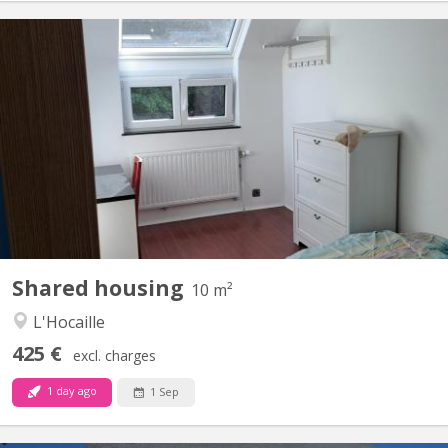
KV 2271
Chambre meublée & fraîchement rénovée – Quartier de l'Hocaille ​
Vous cherchez un lieu de vie agréable, lumineux et idéalement
situé ? Venez nous rejoindre dans notre colocation de 3
personnes au sein d'une maison unifamiliale ! ​📍 Localisation
idéale ​Située dans le quartier très recherché de...
Shared housing
10 m²
L'Hocaille
425 €
excl. charges
1 day ago
1 Sep