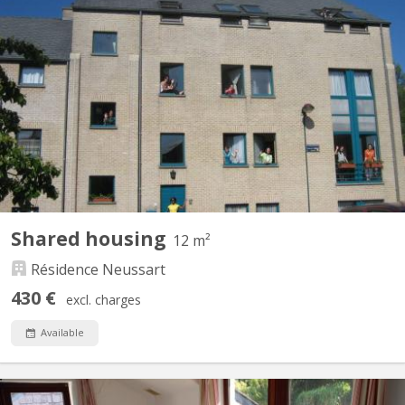
KV 396
Qu’est-ce que Neussart ? Une autre façon de loger à Louvain-la-
Neuve. Dans la tradition du collège anglais, nous proposons un
cadre de vie universitaire au sens large, dans une ambiance
d’amitié, d’entraide et de bonne humeur ! La demi-pension
comprenant le petit déjeuner, le goûter et...
Shared housing
12 m²
Résidence Neussart
430 €
excl. charges
Available
KV 1617