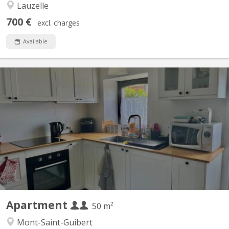
Lauzelle
700 €
excl. charges
Available
KV 2223
Duplex de 50 m2 situé à Mont-Saint-Guibert dans rue calme Rue
Demi-Lune Le rez comporte un coin cuisine et un salon. A
l'étage, se trouvent une chambre à coucher, la salle de bain
(douche) et la toilette (wc séparé) Un espace buanderie est à
disposition. Pour couple d'étudiant. e. s ou 1...
Apartment
50 m²
Mont-Saint-Guibert