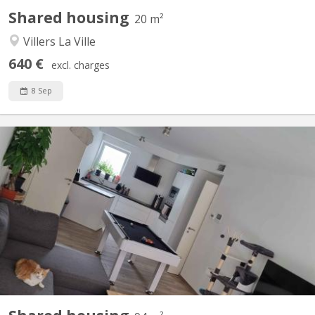
Shared housing
20 m²
Villers La Ville
640 €
excl. charges
8 Sep
KV 1840
Bonjour, La seconde chambre se libère dans un appart 2
chambres. idéale pour un premier emménagement, tout est
meublé sauf la chambre. Disponible a partir du 15 septembre
2026, négociable plus tôt (début aout). La chambre fait 9M² dans
un appartement au centre de Courbevoie derrière l'esplanade à...