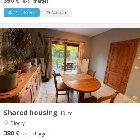
350 €
excl. charges
16 hours ago
Available
KV 2209
Chambre dispo dans une coloc à Louvain-la-Neuve Salut ! Une
place se libère dans une superbe colocation à Louvain-la-Neuve
à partir du 1er août. La colocation est composée de : Violette – la
trentaine, j'aime le sport, j’adore cuisiner et me plonger dans un
bon livre. Plutôt calme au...
Shared housing
10 m²
Blocry
380 €
excl. charges