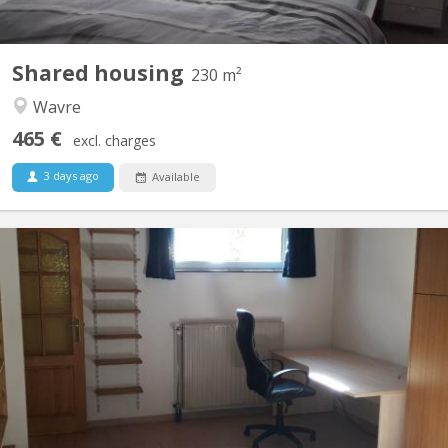
Shared housing
230 m²
Wavre
465 €
excl. charges
3 days ago
Available
KV 1905
Uniquement pour 1 ÉTUDIANT(E) sur Louvain-la-Neuve Beau
studio meublé complètement privatif de 45M2 à louer Parfait
état Loyer mensuel 560 euros, forfait pour les charges 100 euros
par mois = 660 euros TOUT COMPRIS (électricité, chauffage,
eau, internet) Pas de domicile Séjour carrelé, cuisine...