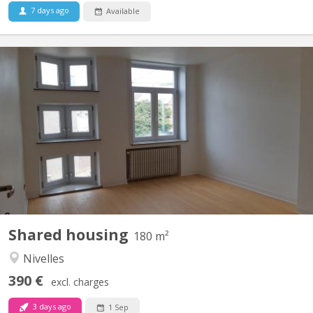
7 days ago
Available
KV 1248
Uniquement pour étudiants : 3 chambres à louer dans grande
maison de 6 chambres, située à NIVELLES près de la Haute école
HE2B. Chaque chambre dispose d'un lavabo et la maison est
composée de 2 salles de bain et 1 salle de douche, d'une grande
cuisine et un grand living communs. La maison est...
Shared housing
180 m²
Nivelles
390 €
excl. charges
3 days ago
1 Sep