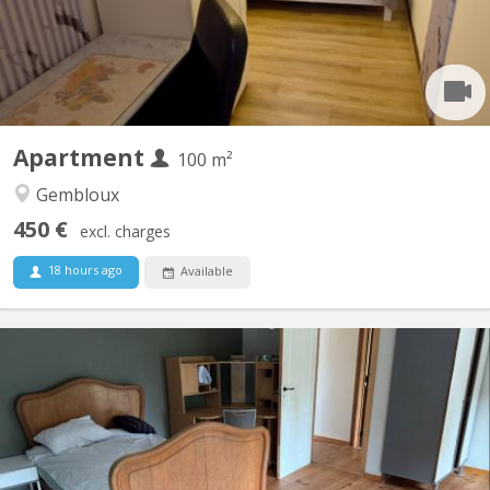
spacieuse. Cuisine ouverte donnant sur le séjour....
Apartment
100 m²
Gembloux
450 €
excl. charges
18 hours ago
Available
KV 2096
Des places se libèrent dans une colocation de choix à Vieusart !
🔸 Deux maisons mitoyennes (4p + 2p) 🔸 Emplacement
enchanteur à Vieux-Sart, dans le lieu-dit "la Place" 🔸 Cadre
bucolique, propice à de nombreuses balades 🔸 Cour orientée
sud 🔸 Bail annuel renouvelable 🔸 Chaque maison offre...