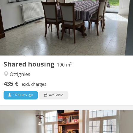
Premium 200 m² shared apartment in Vieusart • 200 m² of bright,
fully equipped space • Large south-facing garden + terrace • 3
spacious 18 m² bedrooms • Quiet neighborhood near Louvain-la-
Neuve • Parking spaces in front of the house 3 Rooms available
18M2 Each room is furnished, bright and...
Shared housing
190 m²
Ottignies
435 €
excl. charges
16 hours ago
Available
KV 1374
2 nice rooms + - 20m2 to rent (2 other rooms already rented)