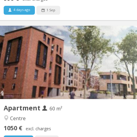
4 days ago
1 Sep
KV 1459
Furnished 1-bedroom apartment, built in 2020, centrally located
in a new residential complex in Courbevoie with views of the
gardens. 3 minutes (250m) from the Esplanade supermarket.
SNCB train station (300m). Bus station 11 minutes (900m). E411
motorway at the parking lot exit. Living room with...
Apartment
60 m²
Centre
1050 €
excl. charges