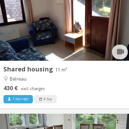
Vidéo disponible ici ! Agréable maison communautaire de 6
étudiant(e)s, située à Vieusart, juste en périphérie de Louvain-la-
Neuve Domiciliation possible. Non-fumeur. Wifi gratuit. Quartier
vert et calme : 32 rue de Mèves, 1325 Corroy-le-Grand. A
partager : cuisine équipée (4 taques...
Shared housing
11 m²
Biéreau
430 €
excl. charges
5 days ago
8 Sep
KV 2122