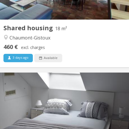
Shared housing
18 m²
Chaumont-Gistoux
460 €
excl. charges
3 days ago
Available
KV 1760
maison bourgeoise 3 niveaux : au rez le propriétaire colocataire,
au 1er et 2ème colocataires étudiants 230 m2 à disposition!! , 4
ch au 1er, 2 salles de bain , une salle de douche , 2 wc, au 2 ème
, 3 chambres 1 salle de douche wc et lavabo, un Grand, d living 2
grands canapés 2 fauteuils pour...