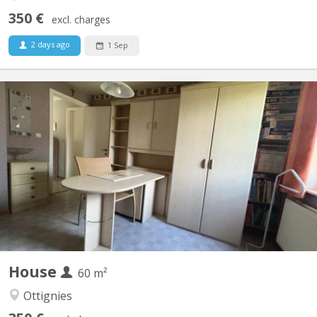
350 €
excl. charges
2 days ago
1 Sep
KV 2089
Chambre individuelle Cuisine et salle de bain commune
House
60 m²
Ottignies