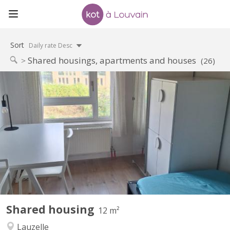
Sort
Daily rate Desc
Shared housings, apartments and houses
(26)
KV 1465
familiale à Lauzelle (Louvain-la-Neuve) Nous proposons une
chambre meublée à louer dans une maison familiale située dans
le quartier résidentiel de Lauzelle, à Louvain-la-Neuve. La maison
est partagée avec la propriétaire, un étudiant en Erasmus à
UCLouvain et un élève en retho au LMV. 🔹...
Shared housing
12 m²
Lauzelle