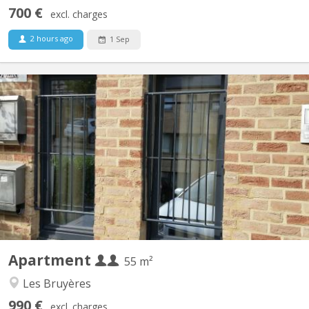
700 €
excl. charges
2 hours ago
1 Sep
KV 2081
Appartement lumineux de 56m2 disponible, et possible pour 2
personnes ou couple. Un salon meublé avec 2 divans-lits, tapis et
table de salon et rangé table-bureau; une grande chambre avec 2
lits (1 grand 2 personnes et 1personne), 2 placards de
rangement, et bureau avec fauteuil ; cuisine équipée...
Apartment
55 m²
Les Bruyères
990 €
excl. charges