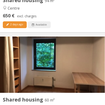
Shared housing
94 m²
Centre
650 €
excl. charges
2 days ago
Available
KV 957
Location du 1/8/26 au 31/7/27 Chambre meublée 11m2 dans
appartement 60m2 disposant de cuisine équipée, salon, coin
repas, salle de bain(Bain & douche), machine à laver, armoire de
rangement hall d'entrée, balcon, cave. L'appartement possède 2
chambres, l'autre étant occupée par la fille du...
Shared housing
60 m²