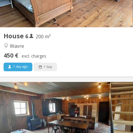
House
6
200 m²
Wavre
450 €
excl. charges
1 day ago
1 Sep
KV 1961
A 10 minutes de LLN, 5 minutes du Domaine du Blé, 10 minutes
de Wavre : Magnifique maison en colocation comprenant 4
chambres, de grands espaces communs dont un salon de jeux,
une buanderie, une cuisine super équipée, un jardin et une très
grande terrasse dans un environnement verdoyant....