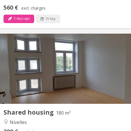
560 €
excl. charges
3 days ago
15 Sep
KV 1248
Uniquement pour étudiants : 3 chambres à louer dans grande
maison de 6 chambres, située à NIVELLES près de la Haute école
HE2B. Chaque chambre dispose d'un lavabo et la maison est
composée de 2 salles de bain et 1 salle de douche, d'une grande
cuisine et un grand living communs. La maison est...
Shared housing
180 m²
Nivelles