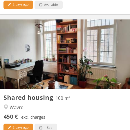
2 days ago
Available
KV 1374
2 nice rooms + - 20m2 to rent (2 other rooms already rented)
only for students in a building occupied during the day by 2
physiotherapists on the ground floor. Advertisement on line =
room still available Renting period till 30/08/2025 Wooden floors,
very bright rooms. Interior courtyard,...
Shared housing
100 m²
Wavre
450 €
excl. charges
2 days ago
1 Sep