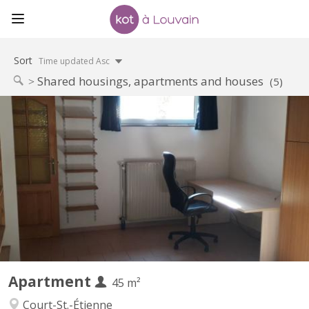
Sort
Time updated Asc
Shared housings, apartments and houses
(5)
KV 1905
Uniquement pour 1 ÉTUDIANT(E) sur Louvain-la-Neuve Beau
studio meublé complètement privatif de 45M2 à louer Parfait
état Loyer mensuel 560 euros, forfait pour les charges 100 euros
par mois = 660 euros TOUT COMPRIS (électricité, chauffage,
eau, internet) Pas de domicile Séjour carrelé, cuisine...
Apartment
45 m²
Court-St.-Étienne