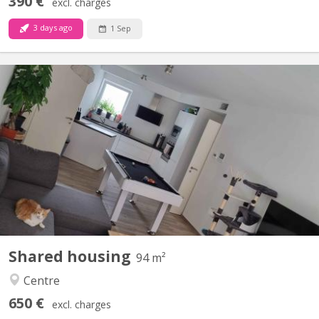
390 €
excl. charges
3 days ago
1 Sep
KV 1840
Bonjour, La seconde chambre se libère dans un appart 2
chambres. idéale pour un premier emménagement, tout est
meublé sauf la chambre. Disponible a partir du 15 septembre
2026, négociable plus tôt (début aout). La chambre fait 9M² dans
un appartement au centre de Courbevoie derrière l'esplanade à...
Shared housing
94 m²
Centre
650 €
excl. charges