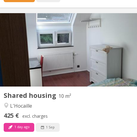
KV 2271
Chambre meublée & fraîchement rénovée – Quartier de l'Hocaille ​
Vous cherchez un lieu de vie agréable, lumineux et idéalement
situé ? Venez nous rejoindre dans notre colocation de 3
personnes au sein d'une maison unifamiliale ! ​📍 Localisation
idéale ​Située dans le quartier très recherché de...
Shared housing
10 m²
L'Hocaille
425 €
excl. charges
1 day ago
1 Sep