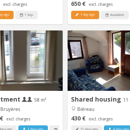
650 €
excl. charges
excl. charges
ay ago
1 day ago
1 Sep
Available
KV 277
K
Appartement tout confort aux
Vidéo disponible ici ! Agréab
Bruyères composé de : - Grande
communautaire de 6 étudi
chambre séparée et une autre
située à Vieusart, juste en p
e/bureau ou ch. avec meubles à
de Louvain-la-Neuve Domic
ition. - Salon et Sam meublés, -
possible. Non-fumeur. Wifi
ré avec lave-mains, tablette et
Quartier vert et calme : 
oir - Cuisine équipée avec grand
Mèves, 1325 Corroy-le-
r électrique, 4 taques électrique
partager : cuisine équipée (4 
Indiction, frigo,...
rtment
Shared housing
58 m²
11
 Bruyères
Biéreau
 €
430 €
excl. charges
excl. charges
days ago
3 days ago
21 days ago
4 days ago
Available