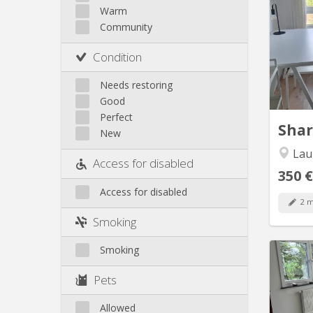
familia
Other
Warm
Community
me
Condition
résid
Neuve. 
Needs restoring
propri
Good
UC
Perfect
Sha
New
Lauz
Access for disabled
350 €
Access for disabled
2 m
Smoking
Smoking
Pets
Premi
Allowed
equi