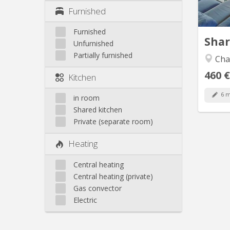
jeux, 
Furnished
équip
Furnished
Sha
Unfurnished
Partially furnished
Cha
460 €
Kitchen
6 m
in room
Shared kitchen
Private (separate room)
Heating
Central heating
Central heating (private)
Gas convector
Electric