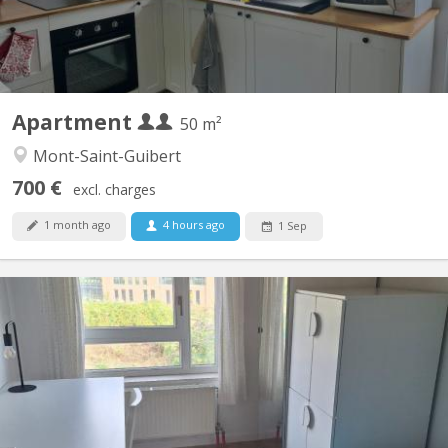
Apartment
50 m²
Mont-Saint-Guibert
700 €
excl. charges
1 month ago
4 hours ago
1 Sep
KV 1465
familiale à Lauzelle (Louvain-la-Neuve) Nous proposons une
chambre meublée à louer dans une maison familiale située dans
le quartier résidentiel de Lauzelle, à Louvain-la-Neuve. La maison
est partagée avec la propriétaire, un étudiant en Erasmus à
UCLouvain et un élève en retho au LMV. 🔹...