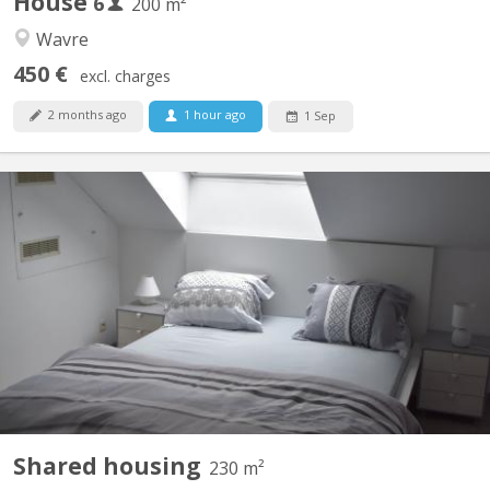
House
6
200 m²
Wavre
450 €
excl. charges
2 months ago
1 hour ago
1 Sep
KV 1760
maison bourgeoise 3 niveaux : au rez le propriétaire colocataire,
au 1er et 2ème colocataires étudiants 230 m2 à disposition!! , 4
ch au 1er, 2 salles de bain , une salle de douche , 2 wc, au 2 ème
, 3 chambres 1 salle de douche wc et lavabo, un Grand, d living 2
grands canapés 2 fauteuils pour...
Shared housing
230 m²