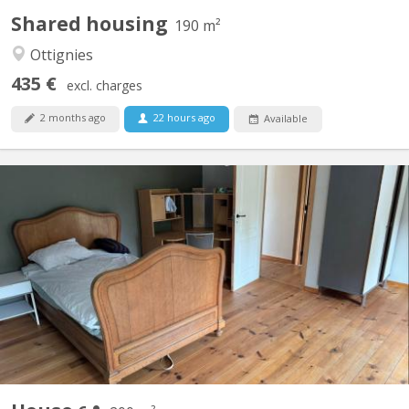
Shared housing
190 m²
Ottignies
435 €
excl. charges
2 months ago
22 hours ago
Available
KV 2096
Des places se libèrent dans une colocation de choix à Vieusart !
🔸 Deux maisons mitoyennes (4p + 2p) 🔸 Emplacement
enchanteur à Vieux-Sart, dans le lieu-dit "la Place" 🔸 Cadre
bucolique, propice à de nombreuses balades 🔸 Cour orientée
sud 🔸 Bail annuel renouvelable 🔸 Chaque maison offre...