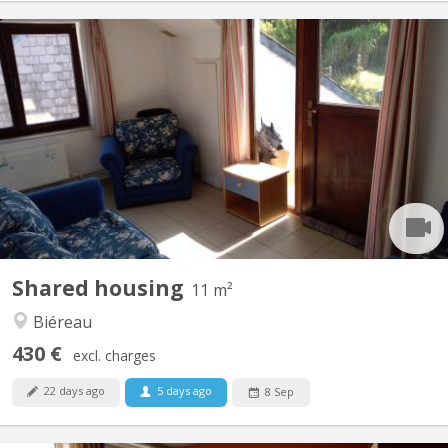
KV 1617
Vidéo disponible ici ! Agréable maison communautaire de 6
étudiant(e)s, située à Vieusart, juste en périphérie de Louvain-la-
Neuve Domiciliation possible. Non-fumeur. Wifi gratuit. Quartier
vert et calme : 32 rue de Mèves, 1325 Corroy-le-Grand. A
partager : cuisine équipée (4 taques...
Shared housing
11 m²
Biéreau
430 €
excl. charges
22 days ago
5 days ago
8 Sep