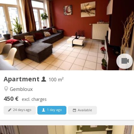
KV 1926
Belle Coloc en plein centre, au calme, non loin de la gare, près
des commerces et à une minute de la faculté d'agronomie vous
bénéficierez d'un lit double et un bureau dans une chambre avec
vue sur jardin. Salle de bain spacieuse. Cuisine ouverte donnant
sur le séjour. Touts deux moderne et très...
Apartment
100 m²
Gembloux
450 €
excl. charges
24 days ago
1 day ago
Available
KV 1927