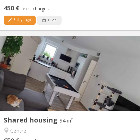
450 €
excl. charges
3 days ago
1 Sep
KV 1840
Bonjour, La seconde chambre se libère dans un appart 2
chambres. idéale pour un premier emménagement, tout est
meublé sauf la chambre. Disponible a partir du 15 septembre
2026, négociable plus tôt (début aout). La chambre fait 9M² dans
un appartement au centre de Courbevoie derrière l'esplanade à...
Shared housing
94 m²
Centre