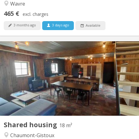
Wavre
465 €
excl. charges
3 months ago
3 days ago
Available
KV 1961
A 10 minutes de LLN, 5 minutes du Domaine du Blé, 10 minutes
de Wavre : Magnifique maison en colocation comprenant 4
chambres, de grands espaces communs dont un salon de jeux,
une buanderie, une cuisine super équipée, un jardin et une très
grande terrasse dans un environnement verdoyant....
Shared housing
18 m²
Chaumont-Gistoux