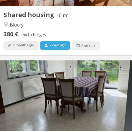
Shared housing
10 m²
Blocry
380 €
excl. charges
2 months ago
7 days ago
Available
KV 2122
Premium 200 m² shared apartment in Vieusart • 200 m² of bright,
fully equipped space • Large south-facing garden + terrace • 3
spacious 18 m² bedrooms • Quiet neighborhood near Louvain-la-
Neuve • Parking spaces in front of the house 3 Rooms available
18M2 Each room is furnished, bright and...