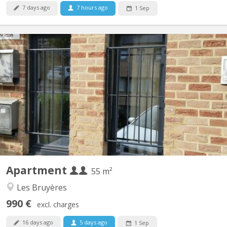
7 days ago
7 hours ago
1 Sep
KV 2081
Appartement lumineux de 56m2 disponible, et possible pour 2
personnes ou couple. Un salon meublé avec 2 divans-lits, tapis et
table de salon et rangé table-bureau; une grande chambre avec 2
lits (1 grand 2 personnes et 1personne), 2 placards de
rangement, et bureau avec fauteuil ; cuisine équipée...
Apartment
55 m²
Les Bruyères
990 €
excl. charges
16 days ago
5 days ago
1 Sep