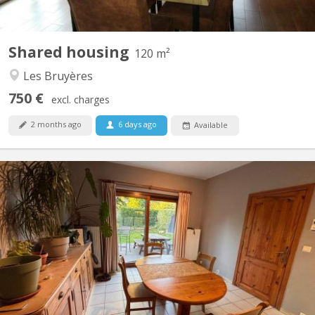
Shared housing
120 m²
Les Bruyères
750 €
excl. charges
2 months ago
6 days ago
Available
KV 2209
Chambre dispo dans une coloc à Louvain-la-Neuve Salut ! Une
place se libère dans une superbe colocation à Louvain-la-Neuve
à partir du 1er août. La colocation est composée de : Violette – la
trentaine, j'aime le sport, j’adore cuisiner et me plonger dans un
bon livre. Plutôt calme au...