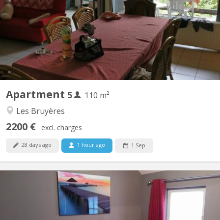
Louvain-la-Neuve, à 150 m de la Place Montesquieu (proximité
centre et facilités). Appartement de 110 m2 pour 5 étudiant(e)s
solidaires, non-fumeurs : 5 chambres, hall, cuisine équipée,
remise, salle de bain avec WC, terrasse, salle...
Apartment
5
110 m²
Les Bruyères
2200 €
excl. charges
28 days ago
1 hour ago
1 Sep
KV 1330
Régent en éducation physique loue chambre(lit double) dans une
belle villa pour UNIQUEMENT étudiant(e), stagiaire sérieux(se) et