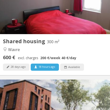
soigneux(se). Salle de douche privatisée, TV, Wi-fi, fitness, grand
jardin, bureau, Lave linge, parking privé. Endroit calme, idéal pour
étudier. A 8 min...
Shared housing
300 m²
Wavre
600 €
excl. charges
200 €
/week
40 €
/day
28 days ago
18 hours ago
Available
KV 1459
Furnished 1-bedroom apartment, built in 2020, centrally located
in a new residential complex in Courbevoie with views of the
gardens. 3 minutes (250m) from the Esplanade supermarket.
SNCB train station (300m). Bus station 11 minutes (900m). E411