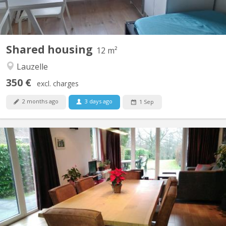
Shared housing
12 m²
Lauzelle
350 €
excl. charges
2 months ago
3 days ago
1 Sep
KV 822
Période locative court terme: 08/06/26 - 07/09/26 1 chambre à
louer (occupation simple) dans une colocation de 2 personnes,
avec douche privative dans une maison meublée et toute
équipée avec terrasse, jardin et parking. Cadre vert et tranquille,
située proche du centre ville et des grands axes...