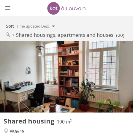
Sort
Time updated Desc
Shared housings, apartments and houses
(20)
KV 1374
2 nice rooms + - 20m2 to rent (2 other rooms already rented)
only for students in a building occupied during the day by 2
physiotherapists on the ground floor. Advertisement on line =
room still available Renting period till 30/08/2025 Wooden floors,
very bright rooms. Interior courtyard,...
Shared housing
100 m²
Wavre