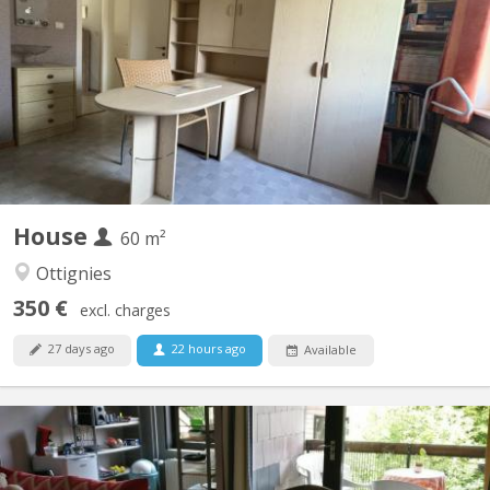
Chambre individuelle Cuisine et salle de bain commune
House
60 m²
Ottignies
350 €
excl. charges
27 days ago
22 hours ago
Available
KV 1793
Appartement meublé 5 chambres Quartier des Bruyères, à 1348