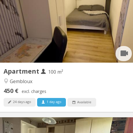
Belle coloc full équipée et meublée, en plein centre, au calme,
non loin de la gare, près des commerces et à une minute de la
faculté d'agronomie vous bénéficierez d'un lit double et un
bureau dans une chambre avec vue sur jardin. Salle de bain
spacieuse. Cuisine ouverte donnant sur le séjour....
Apartment
100 m²
Gembloux
450 €
excl. charges
24 days ago
1 day ago
Available
KV 2089