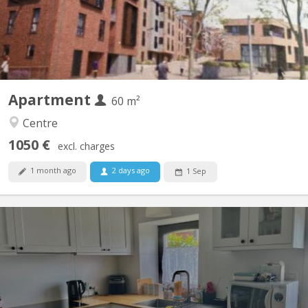
motorway at the parking lot exit. Living room with...
Apartment
60 m²
Centre
1050 €
excl. charges
1 month ago
2 days ago
1 Sep
KV 2223
Duplex de 50 m2 situé à Mont-Saint-Guibert dans rue calme Rue
Demi-Lune Le rez comporte un coin cuisine et un salon. A
l'étage, se trouvent une chambre à coucher, la salle de bain
(douche) et la toilette (wc séparé) Un espace buanderie est à
disposition. Pour couple d'étudiant. e. s ou 1...