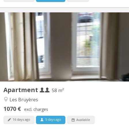
KV 277
Appartement tout confort aux Bruyères composé de : - Grande
chambre séparée et une autre pièce/bureau ou ch. avec meubles
à disposition. - Salon et Sam meublés, - WC séparé avec lave-
mains, tablette et miroir - Cuisine équipée avec grand four
électrique, 4 taques électrique Indiction, frigo,...
Apartment
58 m²
Les Bruyères
1070 €
excl. charges
16 days ago
5 days ago
Available