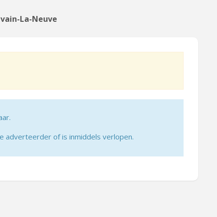
ouvain-La-Neuve
aar.
adverteerder of is inmiddels verlopen.