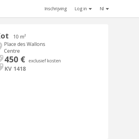
Inschrijving
Log in
Nl
Kot
10 m²
Place des Wallons
Centre
450 €
exclusief kosten
KV 1418