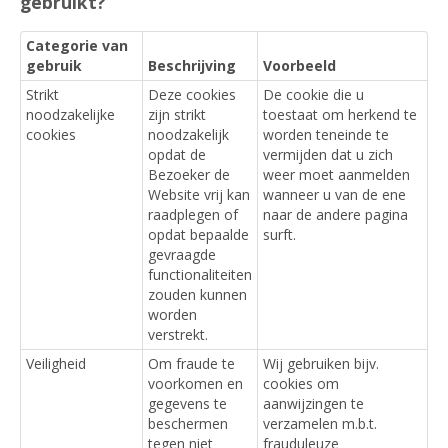
gebruikt?
Categorie van
gebruik
Beschrijving
Voorbeeld
Strikt
Deze cookies
De cookie die u
noodzakelijke
zijn strikt
toestaat om herkend te
cookies
noodzakelijk
worden teneinde te
opdat de
vermijden dat u zich
Bezoeker de
weer moet aanmelden
Website vrij kan
wanneer u van de ene
raadplegen of
naar de andere pagina
opdat bepaalde
surft.
gevraagde
functionaliteiten
zouden kunnen
worden
verstrekt.
Veiligheid
Om fraude te
Wij gebruiken bijv.
voorkomen en
cookies om
gegevens te
aanwijzingen te
beschermen
verzamelen m.b.t.
tegen niet
frauduleuze