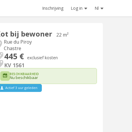
Inschrijving
Log in
Nl
ot bij bewoner
22 m²
Rue du Piroy
Chastre
445 €
exclusief kosten
KV 1561
BESCHIKBAARHEID
Nu beschikbaar
Actief 3 uur geleden