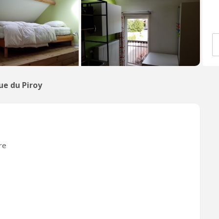
ue du Piroy
re