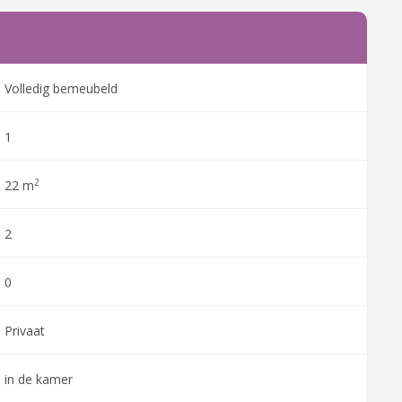
Volledig bemeubeld
1
2
22 m
2
0
Privaat
in de kamer