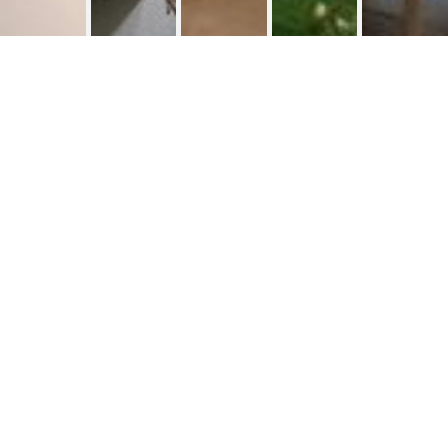
Kot bij bewoner 15 m² Avenue Reine
Koten bij
>
Fabiola
bewoner
Bienvenue !
Belle et sympathique chambre lumineuse de 15m² dans
une villa au calme et dans un cadre verdoyant à 10 min
de la gare de Rixensart.
Facilités :
- Le centre sportif avec piscine communale, stade, salle
de fitness se situe à 5 min. à pied de la maison !