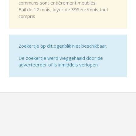
communs sont entièrement meublés.
Bail de 12 mois, loyer de 395eur/mois tout
compris
Zoekertje op dit ogenblik niet beschikbaar.
De zoekertje werd weggehaald door de
adverteerder of is inmiddels verlopen.