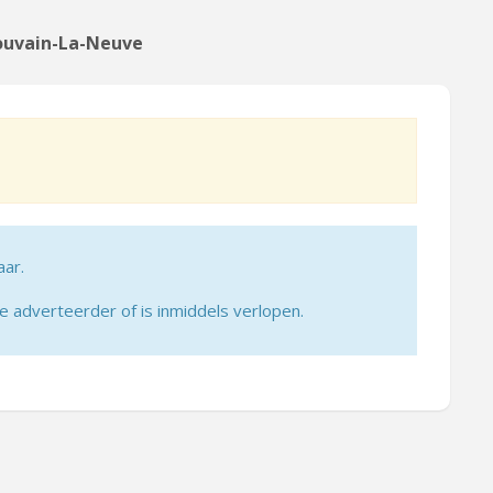
Louvain-La-Neuve
aar.
adverteerder of is inmiddels verlopen.