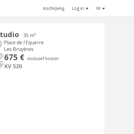
Inschrijving
Log in
Nl
tudio
35 m²
Place de l'Equerre
Les Bruyères
675 €
exclusief kosten
KV 520