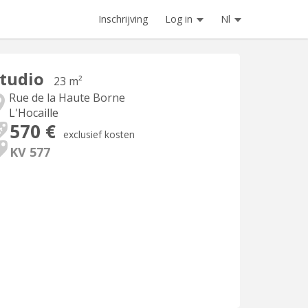
Inschrijving
Log in
Nl
tudio
23 m²
Rue de la Haute Borne
L'Hocaille
570 €
exclusief kosten
KV 577