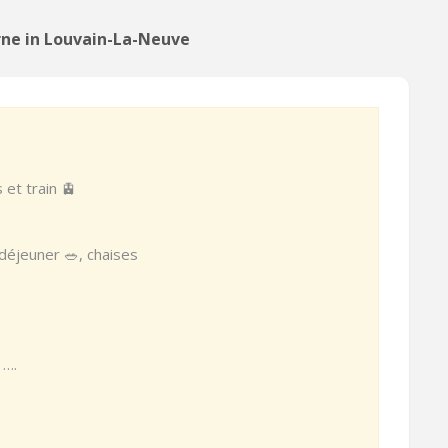
rne in Louvain-La-Neuve
 et train 🚊
 déjeuner 🥗, chaises
….