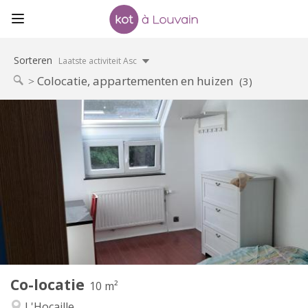
Sorteren
Laatste activiteit Asc
Colocatie, appartementen en huizen
(3)
Praktische Informatie
425 €
Huur:
150 €
Kosten:
12 maanden, 11 maanden, 10 maanden
Duur:
Nee
Domiciliëring:
Inrichting
Gemeenschappelijk
Badkamer:
Gemeenschappelijk
Keuken:
2
10 m
Oppervlakte:
1
Private kamers:
Co-locatie
Andere
10 m²
Rustig, ernstig, hartelijk
Sfeer:
L'Hocaille