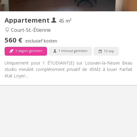
2
45 m
Oppervlakte:
3
Private kamers:
Appartement
Andere
45 m²
Ernstig
Sfeer:
Court-St.-Étienne
Nee
Toegang voor PBM:
560 €
Rookvrij
Roker:
exclusief kosten
Nee
Huisdieren:
3 dagen geleden
1 minuut geleden
15 sep
Uniquement pour 1 ÉTUDIANT(E) sur Louvain-la-Neuve Beau
studio meublé complètement privatif de 45M2 à louer Parfait
état Loyer...