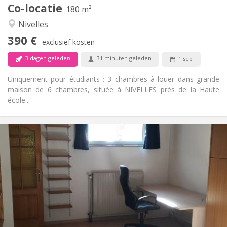
Co-locatie
Andere
180 m²
Rustig
Sfeer:
Nivelles
Nee
Toegang voor PBM:
390 €
Rookvrij
Roker:
exclusief kosten
Nee
Huisdieren:
3 dagen geleden
31 minuten geleden
1 sep
Uniquement pour étudiants : 3 chambres à louer dans grande
maison de 6 chambres, située à NIVELLES près de la Haute
école...
Praktische Informatie
560 €
Huur:
100 €
Kosten:
12 maanden
Duur:
Nee
Domiciliëring:
Inrichting
Privaat
Badkamer:
Privé (aparte kamer)
Keuken: