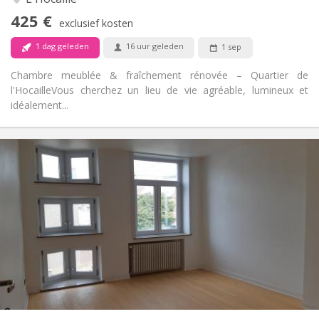
Nee
Toegang voor PBM:
425 €
Rookvrij
Roker:
exclusief kosten
Nee
Huisdieren:
1 dag geleden
16 uur geleden
1 sep
Chambre meublée & fraîchement rénovée – Quartier de
l'Hocaille ​Vous cherchez un lieu de vie agréable, lumineux et
idéalement...
Praktische Informatie
390 €
Huur:
75 €
Kosten:
12 maanden
Duur:
Met voorwaarden
Domiciliëring:
Inrichting
Gemeenschappelijk
Badkamer:
Gemeenschappelijk
Keuken:
2
180 m
Oppervlakte:
1
Private kamers: