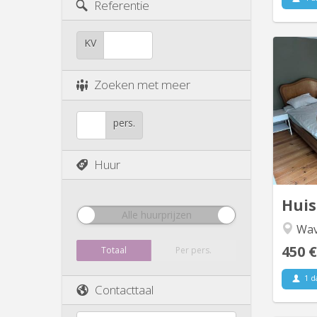
Referentie
KV
Zoeken met meer
co
Deux m
pers.
Emplac
da
buco
Huur
bala
annuel
Hui
Alle huurprijzen
Wav
450 €
Totaal
Per pers.
1 d
Contacttaal