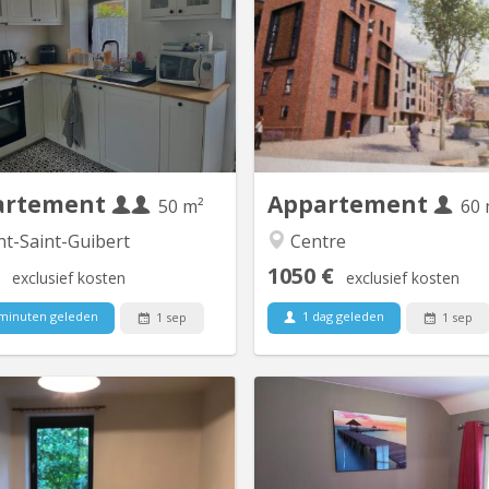
x de 50 m2 situé à Mont-Saint-
Furnished 1-bedroom apartmen
ibert dans rue calme Rue Demi-
in 2020, centrally located
Le rez comporte un coin cuisine
residential complex in Courbev
salon. A l'étage, se trouvent une
views of the gardens. 3
mbre à coucher, la salle de bain
(250m) from the E
he) et la toilette (wc séparé) Un
supermarket. SNCB train
ace buanderie est à disposition.
(300m). Bus station 11
ur couple d'étudiant. e. s ou 1...
(900m). E411 motorway at the
lot exit. Living roo
artement
Appartement
50 m²
60 
t-Saint-Guibert
Centre
1050 €
exclusief kosten
exclusief kosten
minuten geleden
1 dag geleden
1 sep
1 sep
KV 957
K
Location du 1/8/26 au 31/7/27
Régent en éducation physi
Chambre meublée 11m2 dans
chambre(lit double) dans une be
ppartement 60m2 disposant de
pour UNIQUEMENT étudi