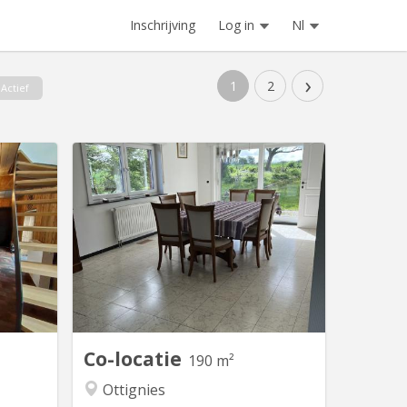
Inschrijving
Log in
Nl
›
1
2
Actief
V 1961
KV 2122
nutes du
Luxe gedeeld appartement van 200 m²
de Wavre
in Vieusart • 200 m² lichte, volledig
location
uitgeruste ruimte • Grote tuin op het
e grands
zuiden + terras • 3 ruime slaapkamers
alon de
van 18 m² • Rustige buurt in de buurt
ne super
van Louvain-la-Neuve •
s grande
Parkeerplaatsen voor het huis 3
onnement
kamers beschikbaar 18 m² Elke kamer
oyant....
is...
Co-locatie
190 m²
Ottignies