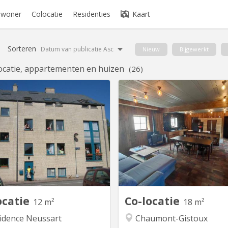
bewoner
Colocatie
Residenties
Kaart
Sorteren
Datum van publicatie Asc
Nieuw
Bijgewerkt
ocatie, appartementen en huizen
(26)
KV 396
K
est-ce que Neussart ? Une autre
A 10 minutes de LLN, 5 mi
on de loger à Louvain-la-Neuve.
Domaine du Blé, 10 minutes 
 la tradition du collège anglais,
: Magnifique maison en co
nous proposons un cadre de vie
comprenant 4 chambres, d
ersitaire au sens large, dans une
espaces communs dont un s
iance d’amitié, d’entraide et de
jeux, une buanderie, une cuisi
onne humeur ! La demi-pension
équipée, un jardin et une trè
ant le petit déjeuner, le goûter
terrasse dans un envir
et...
verd
ocatie
Co-locatie
12 m²
18 m²
idence Neussart
Chaumont-Gistoux