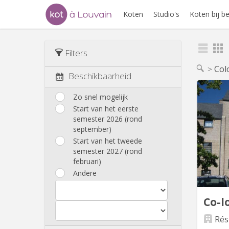
Koten
Studio's
Koten bij 
Filters
Col
Beschikbaarheid
Zo snel mogelijk
Start van het eerste
Qu’
semester 2026 (rond
faç
september)
Dans
Start van het tweede
semester 2027 (rond
univ
februari)
amb
Andere
b
compren
Co-l
Rés