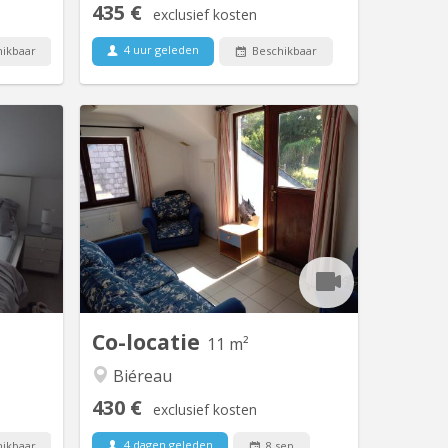
435 €
exclusief kosten
4 uur geleden
ikbaar
Beschikbaar
V 1760
KV 1617
: au rez
Vidéo disponible ici ! Agréable maison
au 1er et
communautaire de 6 étudiant(e)s,
230 m2 à
située à Vieusart, juste en périphérie
salles de
de Louvain-la-Neuve Domiciliation
 wc, au 2
possible. Non-fumeur. Wifi gratuit.
e douche
Quartier vert et calme : 32 rue de
 living 2
Mèves, 1325 Corroy-le-Grand. A
s pour...
partager : cuisine équipée (4 taques...
Co-locatie
11 m²
Biéreau
430 €
exclusief kosten
4 dagen geleden
ikbaar
8 sep