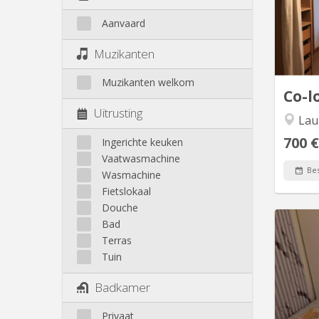
cuisine 
Aanvaard
de 
l
Muzikanten
d'entr
po
Muzikanten welkom
Co-l
Uitrusting
Lauz
700 €
Ingerichte keuken
Vaatwasmachine
Bes
Wasmachine
Fietslokaal
Douche
Bad
Terras
Belle c
Tuin
plein
gar
Badkamer
minute
Privaat