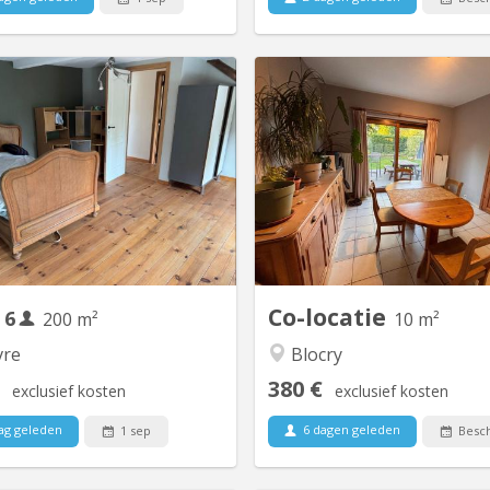
KV 2096
K
Des places se libèrent dans une
Chambre dispo dans une
location de choix à Vieusart ! 🔸
Louvain-la-Neuve Salut ! Une 
aisons mitoyennes (4p + 2p) 🔸
libère dans une superbe colo
ement enchanteur à Vieux-Sart,
Louvain-la-Neuve à partir du 1
ns le lieu-dit "la Place" 🔸 Cadre
La colocation est compo
lique, propice à de nombreuses
Violette – la trentaine, j'aime 
des 🔸 Cour orientée sud 🔸 Bail
j’adore cuisiner et me plonger
 renouvelable 🔸 Chaque maison
bon livre. Plutôt ca
offre...
s
Co-locatie
6
200 m²
10 m²
re
Blocry
380 €
exclusief kosten
exclusief kosten
ag geleden
6 dagen geleden
1 sep
Besch