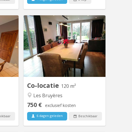
V 2209
KV 822
 coloc à
Période locative court terme: 08/06/26
place se
- 07/09/26 1 chambre à louer
cation à
(occupation simple) dans une
er août.
colocation de 2 personnes, avec
sée de :
douche privative dans une maison
le sport,
meublée et toute équipée avec
 dans un
terrasse, jardin et parking. Cadre vert
lme au...
et tranquille, située proche du centre
ville et des grands axes...
Co-locatie
120 m²
Les Bruyères
750 €
exclusief kosten
6 dagen geleden
ikbaar
Beschikbaar