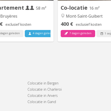
Indiction, frigo,...
chambres sont occupée
artement
Co-locatie
58 m²
16 m²
 Bruyères
Mont-Saint-Guibert
 €
400 €
exclusief kosten
exclusief kosten
 dagen geleden
4 dagen geleden
7 dagen geleden
Beschikbaar
1 se
Colocatie in Bergen
Colocatie in Charleroi
Colocatie in Anvers
Colocatie in Gand