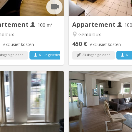
dans une chambre avec vue sur
chambre avec vue sur jardin. 
. Salle de bain spacieuse. Cuisine
bain spacieuse. Cuisine
ouverte donnant sur le séjour....
donnant sur le séjour. To
moderne e
artement
Appartement
100 m²
100
bloux
Gembloux
450 €
exclusief kosten
exclusief kosten
 dagen geleden
6 uur geleden
23 dagen geleden
6 uu
Beschikbaar
KV 277
K
Appartement tout confort aux
2 chambres à louer da
Bruyères composé de : - Grande
lumineuse et moderne, p
chambre séparée et une autre
Louvain-la-Neuve (7 km) et d
e/bureau ou ch. avec meubles à
Parc ( 4 km). Bus 34 pour Lou
ition. - Salon et Sam meublés, -
Neuve à 30 mètres ; parking ext
ré avec lave-mains, tablette et
480€ par mois, charges co
oir - Cuisine équipée avec grand
Pour non-fumeur ou
r électrique, 4 taques électrique
uniquement en extérieur. Le