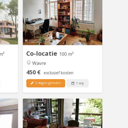
t, built
Maison indépendante avec 4 belles
 in a new
chambres (3x20m2 + 1x12m2) à louer
oie with
pour étudiant(e)s, au calme avec
 minutes
jardin. Uniquement bail 12 mois
splanade
01/09/2026 - 31/08/2027 Pas de
 station
domiciliation possible Pas d'animal
 minutes
Reste 1 chambres libre Planchers en
 parking
bois, chambres lumineuses. Cour
m with...
intérieure, jardin 100m2,...
Co-locatie
m²
100 m²
Wavre
450 €
exclusief kosten
2 dagen geleden
1 sep
V 1330
KV 1793
que loue
Appartement meublé 5 chambres
lle villa
Quartier des Bruyères, à 1348 Louvain-
ant(e),
la-Neuve, à 150 m de la Place