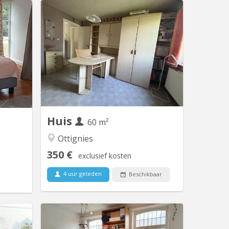
V 1166
KV 2089
s in een
Chambre individuelle Cuisine et salle de
mers met
bain commune
mers met
prijzen)
ht bij de
LLN * 35
 van het
lers la...
Huis
60 m²
Ottignies
350 €
exclusief kosten
4 uur geleden
Beschikbaar
V 1459
KV 1374