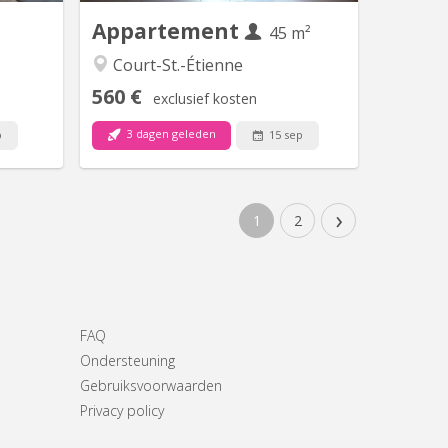
s par...
cuisine...
Appartement
45 m²
Court-St.-Étienne
560 €
exclusief kosten
3 dagen geleden
p
15 sep
›
1
2
FAQ
Ondersteuning
Gebruiksvoorwaarden
Privacy policy