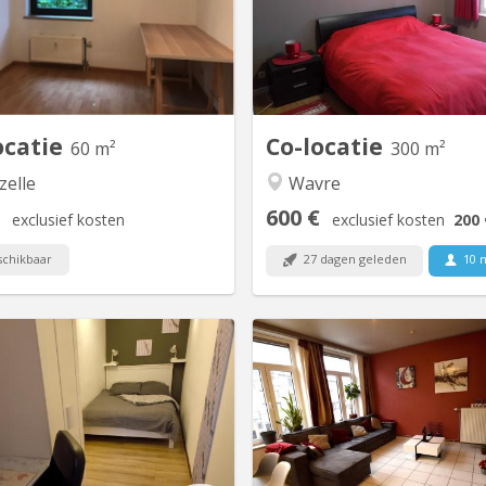
équipée, salon, coin repas, salle
stagiaire sérieux(se) et soig
bain(Bain & douche), machine à
Salle de douche privatisée, T
aver, armoire de rangement hall
fitness, grand jardin, bur
ée, balcon, cave. L'appartement
linge, parking privé. Endroit cal
ssède 2 chambres, l'autre étant
pour étudier. A
occupée par la fille du...
ocatie
Co-locatie
60 m²
300 m²
elle
Wavre
600 €
exclusief kosten
exclusief kosten
200 
chikbaar
27 dagen geleden
10 
KV 1927
K
oloc full équipée et meublée, en
Belle Coloc en plein centre, a
 centre, au calme, non loin de la
non loin de la gare,
e, près des commerces et à une
commerces et à une minu
 de la faculté d'agronomie vous
faculté d'agronomie vous béné
bénéficierez d'un lit double et un
d'un lit double et un bureau 