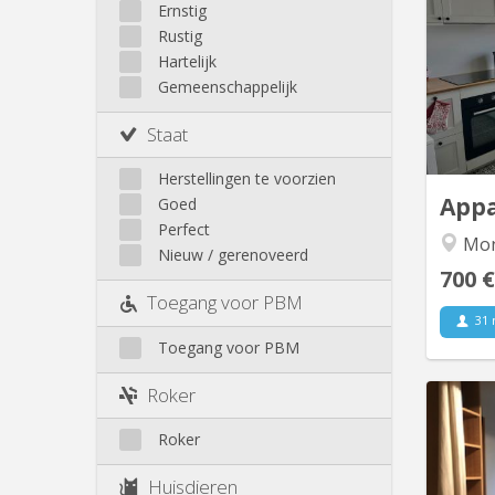
Walhain
Ernstig
Duple
Wavre
Gu
Rustig
Lune 
Buiten Louvain-La-Neuve
Hartelijk
et un 
Gemeenschappelijk
cha
(douc
Staat
esp
Po
Herstellingen te voorzien
App
Goed
Perfect
Mon
Nieuw / gerenoveerd
700 €
Toegang voor PBM
31 
Toegang voor PBM
Roker
Roker
Huisdieren
a