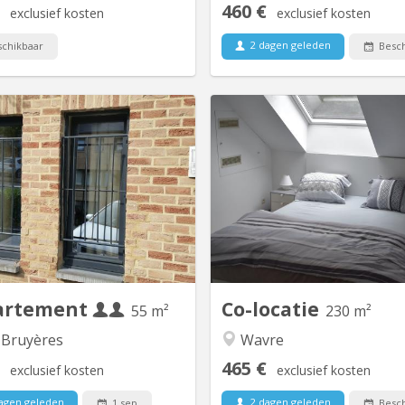
460 €
exclusief kosten
exclusief kosten
2 dagen geleden
chikbaar
Besch
KV 2081
K
Appartement lumineux de 56m2
maison bourgeoise 3 niveaux 
disponible, et possible pour 2
le propriétaire colocataire, 
nes ou couple. Un salon meublé
2ème colocataires étudiants 
c 2 divans-lits, tapis et table de
disposition!! , 4 ch au 1er, 2 
salon et rangé table-bureau; une
bain , une salle de douche , 2
e chambre avec 2 lits (1 grand 2
ème , 3 chambres 1 salle d
onnes et 1personne), 2 placards
wc et lavabo, un Grand, d
ement, et bureau avec fauteuil ;
grands canapés 2 fauteuil
cuisine équipée...
artement
Co-locatie
55 m²
230 m²
 Bruyères
Wavre
465 €
exclusief kosten
exclusief kosten
agen geleden
2 dagen geleden
1 sep
Besch