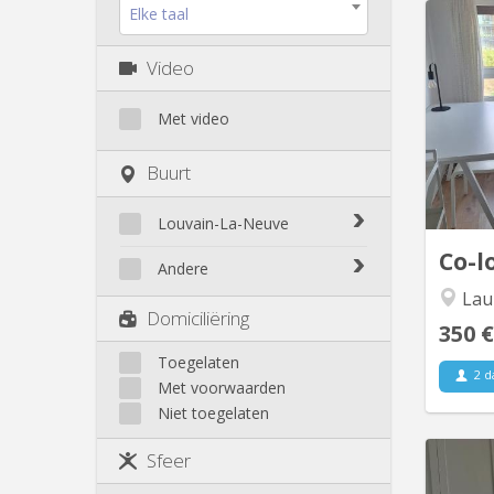
Elke taal
Video
familia
me
Met video
résid
Buurt
Neuve. 
propri
UC
Louvain-La-Neuve
Co-l
Biéreau
Andere
Blocry
Lauz
Court-St.-Étienne
Domiciliëring
Centre
350 €
Gembloux
L'Hocaille
Genappe
Toegelaten
La Baraque
2 d
Met voorwaarden
Mont-Saint-Guibert
Lauzelle
Niet toegelaten
Nivelles
Les Bruyères
Ottignies
Sfeer
Rixensart