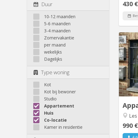
430 €
Duur
Bes
10-12 maanden
5-6 maanden
3-4 maanden
Zomervakantie
per maand
wekelijks
Dagelijks
person
ave
Type woning
grand
Kot
pers
Kot bij bewoner
de rang
Studio
App
Appartement
Huis
Les
Co-locatie
990 €
Kamer in residentie
4 d