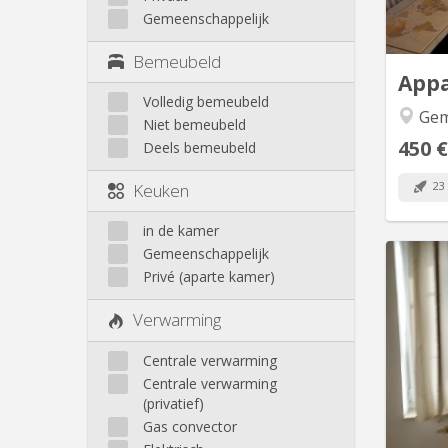
bureau 
Gemeenschappelijk
jardin
Bemeubeld
App
Volledig bemeubeld
Gem
Niet bemeubeld
450 €
Deels bemeubeld
23
Keuken
in de kamer
Gemeenschappelijk
Privé (aparte kamer)
Verwarming
Centrale verwarming
pièc
dispos
Centrale verwarming
WC sépa
(privatief)
mir
Gas convector
fou