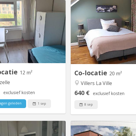
KV 1465
K
le à Lauzelle (Louvain-la-Neuve)
4 comfortabel ingerichte kamer
Nous proposons une chambre
idyllische omgeving:2 slaapka
ublée à louer dans une maison
eigen badkamer en 2 slaapka
familiale située dans le quartier
gedeelde badkamer (variabele 
entiel de Lauzelle, à Louvain-la-
Op het platteland en toch dic
La maison est partagée avec la
hoofdassen: * 15 min van 
étaire, un étudiant en Erasmus à
minuten van Brussel * 2 km
Louvain et un élève en retho au
treinstation van Vil
LMV. 🔹...
ocatie
Co-locatie
12 m²
20 m²
elle
Villers La Ville
640 €
exclusief kosten
exclusief kosten
agen geleden
1 sep
8 sep
KV 2223
K