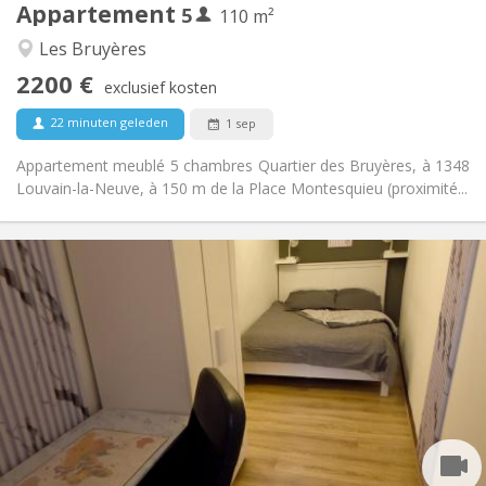
Appartement
5
Andere
110 m²
Ernstig, rustig
Sfeer:
Les Bruyères
Nee
Toegang voor PBM:
2200 €
Rookvrij
Roker:
exclusief kosten
Nee
Huisdieren:
22 minuten geleden
1 sep
Appartement meublé 5 chambres Quartier des Bruyères, à 1348
Louvain-la-Neuve, à 150 m de la Place Montesquieu (proximité...
Praktische Informatie
450 €
Huur:
150 €
Kosten:
12 maanden, 11 maanden, 10 maanden, 5-6
Duur:
maanden
Met voorwaarden
Domiciliëring:
Inrichting
Gemeenschappelijk
Badkamer:
Gemeenschappelijk
Keuken: