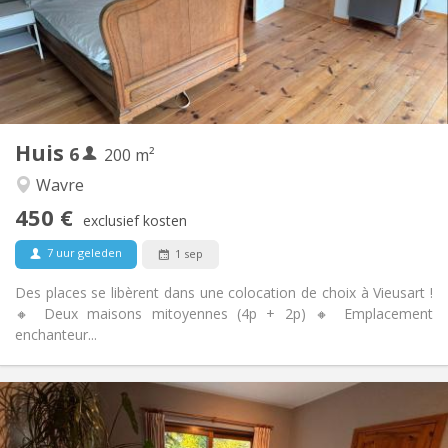
Inrichting
Gemeenschappelijk
Badkamer:
Gemeenschappelijk
Keuken:
2
200 m
Oppervlakte:
1
Private kamers:
Huis
6
Andere
200 m²
Hartelijk
Sfeer:
Wavre
Nee
Toegang voor PBM:
450 €
Rookvrij
Roker:
exclusief kosten
Nee
Huisdieren:
7 uur geleden
1 sep
Des places se libèrent dans une colocation de choix à Vieusart !
🔸 Deux maisons mitoyennes (4p + 2p) 🔸 Emplacement
enchanteur...
Praktische Informatie
380 €
Huur: