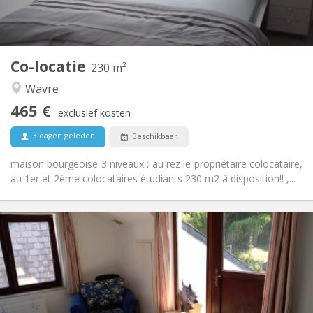
Gemeenschappelijk
Keuken:
2
230 m
Oppervlakte:
7
Private kamers:
Co-locatie
Andere
230 m²
Gemeenschappelijk, hartelijk, ernstig, rustig
Sfeer:
Wavre
Nee
Toegang voor PBM:
465 €
Rookvrij
Roker:
exclusief kosten
Nee
Huisdieren:
3 dagen geleden
Beschikbaar
maison bourgeoise 3 niveaux : au rez le propriétaire colocataire,
au 1er et 2ème colocataires étudiants 230 m2 à disposition!! ,...
Praktische Informatie
430 €
Huur:
100 €
Kosten:
12 maanden
Duur:
Toegelaten
Domiciliëring: