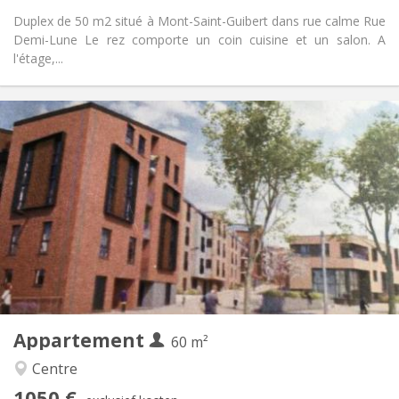
Duplex de 50 m2 situé à Mont-Saint-Guibert dans rue calme Rue
Demi-Lune Le rez comporte un coin cuisine et un salon. A
l'étage,...
Praktische Informatie
1050 €
Huur:
120 €
Kosten:
12 maanden, 3-4 maanden, per maand
Duur:
Toegelaten
Domiciliëring:
Inrichting
Privaat
Badkamer:
Privé (aparte kamer)
Keuken:
2
60 m
Oppervlakte:
5
Private kamers:
Appartement
Andere
60 m²
Rustig
Sfeer:
Centre
Nee
Toegang voor PBM:
1050 €