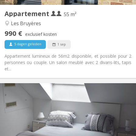
4
Private kamers:
Appartement
Andere
55 m²
Ernstig, hartelijk, rustig
Sfeer:
Les Bruyères
Ja
Toegang voor PBM:
990 €
Rookvrij
Roker:
exclusief kosten
Nee
Huisdieren:
5 dagen geleden
1 sep
Appartement lumineux de 56m2 disponible, et possible pour 2
personnes ou couple. Un salon meublé avec 2 divans-lits, tapis
et...
Praktische Informatie
465 €
Huur:
75 €
Kosten:
12 maanden
Duur:
Met voorwaarden
Domiciliëring:
Inrichting
Privaat
Badkamer: