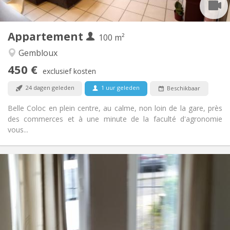
Gemeenschappelijk
Keuken:
2
100 m
Oppervlakte:
1
Private kamers:
Appartement
100 m²
Andere
Gembloux
Gemeenschappelijk, rustig, hartelijk, ernstig
Sfeer:
450 €
Nee
Toegang voor PBM:
exclusief kosten
Rookvrij
Roker:
24 dagen geleden
1 uur geleden
Beschikbaar
Nee
Huisdieren:
Belle Coloc en plein centre, au calme, non loin de la gare, près
des commerces et à une minute de la faculté d'agronomie
vous...
Praktische Informatie
1070 € (535 €/pers.)
Huur:
230 € (115 €/pers.)
Kosten:
12 maanden
Duur:
Met voorwaarden
Domiciliëring:
Inrichting