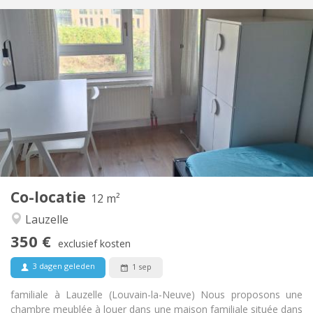
Praktische Informatie
350 €
Huur:
100 €
Kosten:
10 maanden, 5-6 maanden, 3-4 maanden
Duur:
Nee
Domiciliëring:
Inrichting
Gemeenschappelijk
Badkamer:
Gemeenschappelijk
Keuken:
2
12 m
Oppervlakte:
1
Private kamers:
Co-locatie
Andere
12 m²
Ernstig, rustig
Sfeer:
Lauzelle
Nee
Toegang voor PBM:
350 €
Rookvrij
Roker:
exclusief kosten
Nee
Huisdieren:
3 dagen geleden
1 sep
familiale à Lauzelle (Louvain-la-Neuve) Nous proposons une
chambre meublée à louer dans une maison familiale située dans