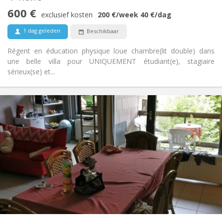
Andere
600 €
Rustig, gemeenschappelijk, ernstig, hartelijk
Sfeer:
exclusief kosten
200 €
/week
40 €
/dag
Nee
Toegang voor PBM:
1 dag geleden
Beschikbaar
Rookvrij
Roker:
Nee
Huisdieren:
Régent en éducation physique loue chambre(lit double) dans
une belle villa pour UNIQUEMENT étudiant(e), stagiaire
sérieux(se) et...
Praktische Informatie
2200 € (440 €/pers.)
Huur:
375 € (75 €/pers.)
Kosten:
12 maanden
Duur:
Nee
Domiciliëring:
Inrichting
Gemeenschappelijk
Badkamer:
Gemeenschappelijk
Keuken:
2
110 m
Oppervlakte:
5
Private kamers: