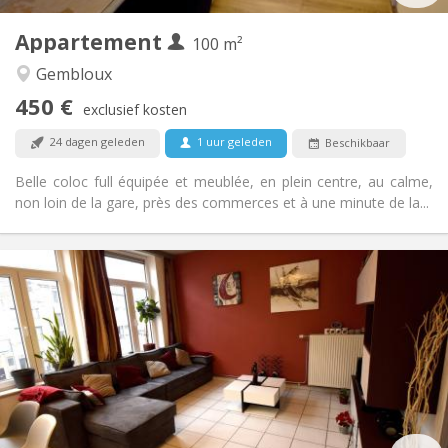
2
100 m
Oppervlakte:
1
Private kamers:
Appartement
100 m²
Andere
Gembloux
Rustig, hartelijk, ernstig, gemeenschappelijk
Sfeer:
450 €
Nee
Toegang voor PBM:
exclusief kosten
Rookvrij
Roker:
24 dagen geleden
1 uur geleden
Beschikbaar
Nee
Huisdieren:
Belle coloc full équipée et meublée, en plein centre, au calme,
non loin de la gare, près des commerces et à une minute de la...
Praktische Informatie
450 €
Huur:
150 €
Kosten:
12 maanden, 11 maanden, 10 maanden, 5-6
Duur:
maanden
Met voorwaarden
Domiciliëring:
Inrichting
Gemeenschappelijk
Badkamer: