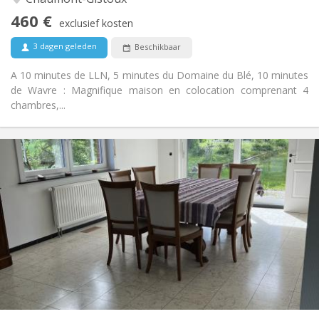
Nee
Toegang voor PBM:
460 €
Roken ok
Roker:
exclusief kosten
Nee
Huisdieren:
3 dagen geleden
Beschikbaar
A 10 minutes de LLN, 5 minutes du Domaine du Blé, 10 minutes
de Wavre : Magnifique maison en colocation comprenant 4
chambres,...
Praktische Informatie
435 €
Huur:
160 €
Kosten:
12 maanden, 11 maanden
Duur:
Toegelaten
Domiciliëring:
Inrichting
Gemeenschappelijk
Badkamer:
Gemeenschappelijk
Keuken:
2
190 m
Oppervlakte:
1
Private kamers: