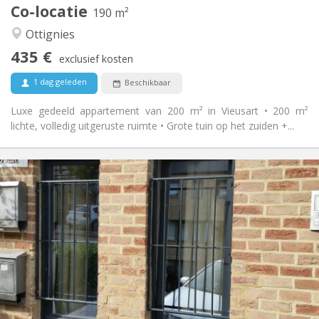
Co-locatie
Andere
190 m²
Rustig, gemeenschappelijk
Sfeer:
Ottignies
Nee
Toegang voor PBM:
435 €
Rookvrij
Roker:
exclusief kosten
Nee
Huisdieren:
1 dag geleden
Beschikbaar
Luxe gedeeld appartement van 200 m² in Vieusart • 200 m²
lichte, volledig uitgeruste ruimte • Grote tuin op het zuiden +...
Praktische Informatie
990 € (495 €/pers.)
Huur:
260 € (130 €/pers.)
Kosten:
12 maanden, 5-6 maanden
Duur:
Nee
Domiciliëring:
Inrichting
Privaat
Badkamer:
Privé (aparte kamer)
Keuken:
2
55 m
Oppervlakte: