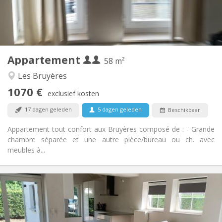
Privaat
Badkamer:
Privé (aparte kamer)
Keuken:
2
58 m
Oppervlakte:
2
Private kamers:
Appartement
Andere
58 m²
Ernstig, hartelijk, rustig
Sfeer:
Les Bruyères
Ja
Toegang voor PBM:
1070 €
Rookvrij
Roker:
exclusief kosten
Nee
Huisdieren:
17 dagen geleden
5 dagen geleden
Beschikbaar
Appartement tout confort aux Bruyères composé de : - Grande
chambre séparée et une autre pièce/bureau ou ch. avec
meubles à...
Praktische Informatie
400 €
Huur:
80 €
Kosten:
12 maanden, 10 maanden
Duur: