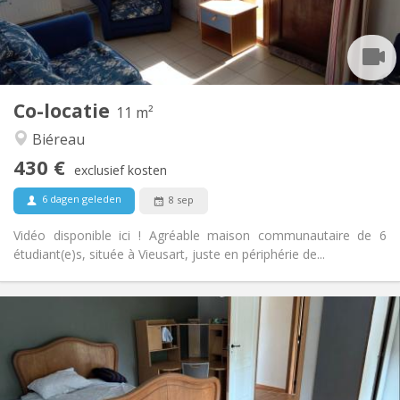
Inrichting
Gemeenschappelijk
Badkamer:
Gemeenschappelijk
Keuken:
2
11 m
Oppervlakte:
1
Private kamers:
Co-locatie
Andere
11 m²
Rustig, gemeenschappelijk
Sfeer:
Biéreau
Nee
Toegang voor PBM:
430 €
Rookvrij
Roker:
exclusief kosten
Nee
Huisdieren:
6 dagen geleden
8 sep
Vidéo disponible ici ! Agréable maison communautaire de 6
étudiant(e)s, située à Vieusart, juste en périphérie de...
Praktische Informatie
450 € (75 €/pers.)
Huur:
75 € (13 €/pers.)
Kosten:
12 maanden
Duur:
Toegelaten
Domiciliëring: