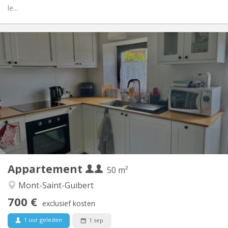
le...
Praktische Informatie
700 € (350 €/pers.)
Huur:
110 € (55 €/pers.)
Kosten:
12 maanden
Duur:
Nee
Domiciliëring:
Inrichting
Privaat
Badkamer:
Privé (aparte kamer)
Keuken:
2
50 m
Oppervlakte:
2
Private kamers:
Appartement
Andere
50 m²
Rustig
Sfeer:
Mont-Saint-Guibert
Nee
Toegang voor PBM:
700 €
Rookvrij
Roker:
exclusief kosten
Nee
Huisdieren:
1 uur geleden
1 sep