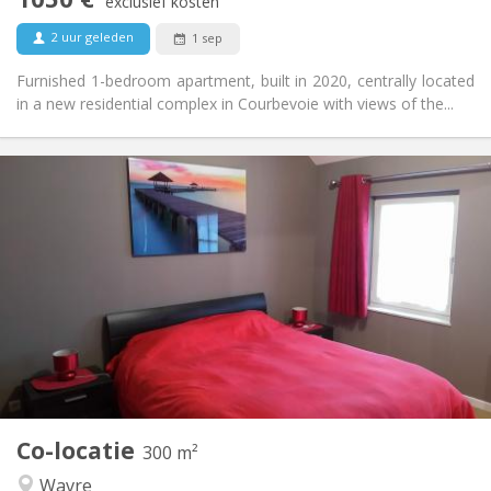
Rookvrij
Roker:
exclusief kosten
Nee
Huisdieren:
2 uur geleden
1 sep
Furnished 1-bedroom apartment, built in 2020, centrally located
in a new residential complex in Courbevoie with views of the...
Praktische Informatie
600 €
Huur:
0 €
Kosten:
12 maanden, 11 maanden, 10 maanden, 5-6
Duur:
maanden, 3-4 maanden, zomervakantie, per maand,
wekelijks, dagelijks
Nee
Domiciliëring:
Inrichting
Privaat
Badkamer:
Gemeenschappelijk
Keuken:
2
300 m
Oppervlakte:
Co-locatie
300 m²
2
Private kamers:
Wavre