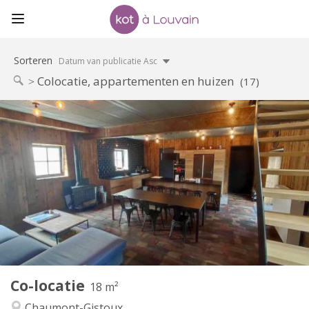
Sorteren
Datum van publicatie Asc
Colocatie, appartementen en huizen
(17)
Praktische Informatie
460 €
Huur:
80 €
Kosten:
12 maanden, 11 maanden, 10 maanden
Duur:
Toegelaten
Domiciliëring:
Inrichting
Privaat
Badkamer:
Gemeenschappelijk
Keuken:
2
18 m
Oppervlakte:
1
Private kamers:
Co-locatie
Andere
18 m²
Rustig, gemeenschappelijk, hartelijk
Sfeer:
Chaumont-Gistoux