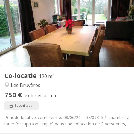
Praktische Informatie
750 €
Huur:
50 €
Kosten:
3-4 maanden, zomervakantie
Duur:
Nee
Domiciliëring:
Inrichting
Privaat
Badkamer:
Gemeenschappelijk
Keuken:
2
120 m
Oppervlakte:
2
Private kamers:
Co-locatie
Andere
120 m²
Rustig, ernstig, hartelijk
Sfeer:
Les Bruyères
Nee
Toegang voor PBM:
750 €
Rookvrij
Roker:
exclusief kosten
Nee
Huisdieren:
Beschikbaar
Période locative court terme: 08/06/26 - 07/09/26 1 chambre à
louer (occupation simple) dans une colocation de 2 personnes,...