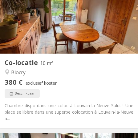
120 €
Kosten:
12 maanden
Duur:
Toegelaten
Domiciliëring:
Inrichting
Gemeenschappelijk
Badkamer:
Gemeenschappelijk
Keuken:
2
10 m
Oppervlakte:
1
Private kamers:
Co-locatie
Andere
10 m²
Hartelijk, ernstig, rustig
Sfeer:
Blocry
Nee
Toegang voor PBM:
380 €
Roken ok
Roker:
exclusief kosten
Toegestaan
Huisdieren:
Beschikbaar
Chambre dispo dans une coloc à Louvain-la-Neuve Salut ! Une
place se libère dans une superbe colocation à Louvain-la-Neuve
à...