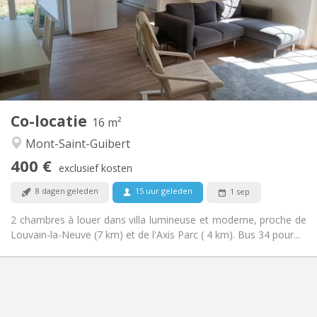
Nee
Domiciliëring:
Inrichting
Gemeenschappelijk
Badkamer:
Gemeenschappelijk
Keuken:
2
16 m
Oppervlakte:
1
Private kamers:
Co-locatie
Andere
16 m²
Rustig
Sfeer:
Mont-Saint-Guibert
Nee
Toegang voor PBM:
400 €
Rookvrij
Roker:
exclusief kosten
Nee
Huisdieren:
8 dagen geleden
15 uur geleden
1 sep
2 chambres à louer dans villa lumineuse et moderne, proche de
Louvain-la-Neuve (7 km) et de l'Axis Parc ( 4 km). Bus 34 pour...