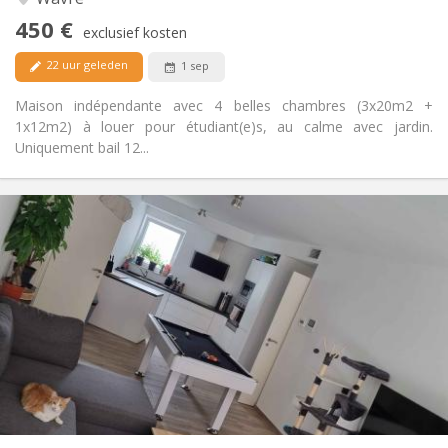
Nee
Toegang voor PBM:
450 €
Rookvrij
Roker:
exclusief kosten
Nee
Huisdieren:
22 uur geleden
1 sep
Maison indépendante avec 4 belles chambres (3x20m2 +
1x12m2) à louer pour étudiant(e)s, au calme avec jardin.
Uniquement bail 12...
Praktische Informatie
650 €
Huur:
150 €
Kosten:
12 maanden, 11 maanden, 10 maanden
Duur:
Toegelaten
Domiciliëring:
Inrichting
Gemeenschappelijk
Badkamer:
Gemeenschappelijk
Keuken:
2
94 m
Oppervlakte:
1
Private kamers: