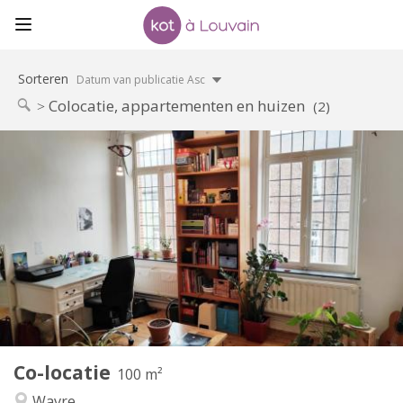
Sorteren
Datum van publicatie Asc
Colocatie, appartementen en huizen
(2)
Praktische Informatie
450 €
Huur:
50 €
Kosten:
12 maanden
Duur:
Nee
Domiciliëring:
Inrichting
Gemeenschappelijk
Badkamer:
Gemeenschappelijk
Keuken:
2
100 m
Oppervlakte:
5
Private kamers:
Co-locatie
Andere
100 m²
Rustig
Sfeer:
Wavre