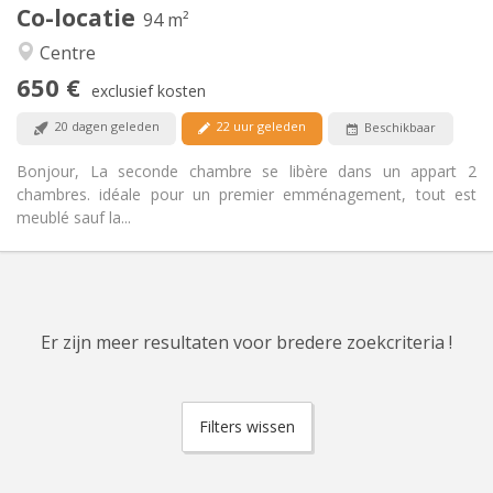
Co-locatie
Andere
94 m²
Hartelijk, rustig
Sfeer:
Centre
Ja
Toegang voor PBM:
650 €
Rookvrij
Roker:
exclusief kosten
Toegestaan
Huisdieren:
20 dagen geleden
22 uur geleden
Beschikbaar
Bonjour, La seconde chambre se libère dans un appart 2
chambres. idéale pour un premier emménagement, tout est
meublé sauf la...
Er zijn meer resultaten voor bredere zoekcriteria !
Filters wissen