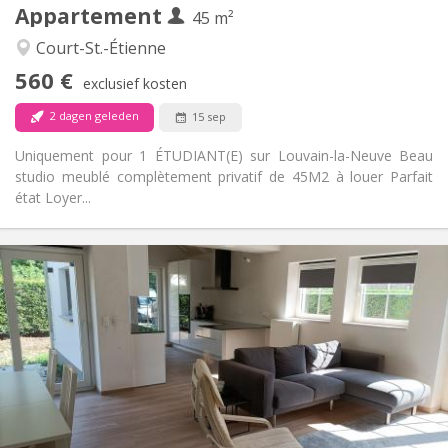
Appartement
Andere
45 m²
Ernstig
Sfeer:
Court-St.-Étienne
Nee
Toegang voor PBM:
560 €
Rookvrij
Roker:
exclusief kosten
Nee
Huisdieren:
2 dagen geleden
15 sep
Uniquement pour 1 ÉTUDIANT(E) sur Louvain-la-Neuve Beau
studio meublé complètement privatif de 45M2 à louer Parfait
état Loyer...
Praktische Informatie
400 €
Huur:
80 €
Kosten:
12 maanden, 10 maanden
Duur:
Nee
Domiciliëring:
Inrichting
Gemeenschappelijk
Badkamer:
Gemeenschappelijk
Keuken: