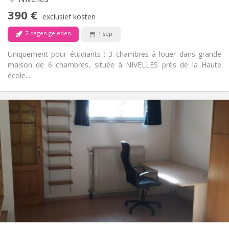
Nee
Toegang voor PBM:
390 €
Rookvrij
Roker:
exclusief kosten
Nee
Huisdieren:
2 dagen geleden
1 sep
Uniquement pour étudiants : 3 chambres à louer dans grande
maison de 6 chambres, située à NIVELLES près de la Haute
école...
Praktische Informatie
560 €
Huur:
100 €
Kosten:
12 maanden
Duur:
Nee
Domiciliëring:
Inrichting
Privaat
Badkamer:
Privé (aparte kamer)
Keuken:
2
45 m
Oppervlakte:
3
Private kamers: