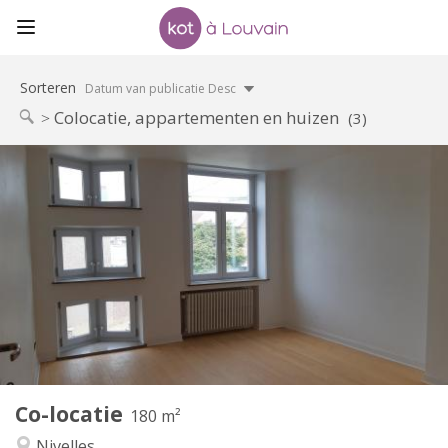
Sorteren
Datum van publicatie Desc
Colocatie, appartementen en huizen
(3)
Praktische Informatie
390 €
Huur:
75 €
Kosten:
12 maanden
Duur:
Met voorwaarden
Domiciliëring:
Inrichting
Gemeenschappelijk
Badkamer:
Gemeenschappelijk
Keuken:
2
180 m
Oppervlakte:
1
Private kamers:
Co-locatie
Andere
180 m²
Rustig
Sfeer:
Nivelles