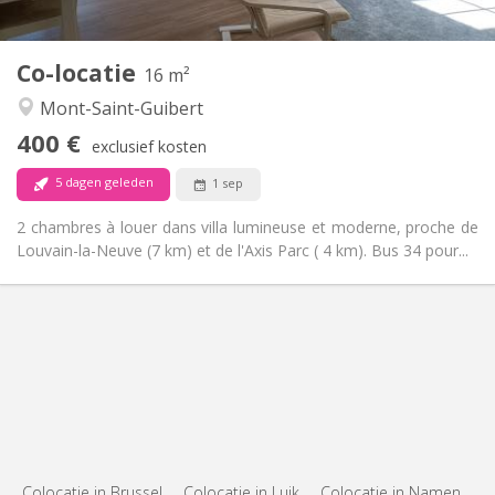
2
16 m
Oppervlakte:
1
Private kamers:
Co-locatie
Andere
16 m²
Rustig
Sfeer:
Mont-Saint-Guibert
Nee
Toegang voor PBM:
400 €
Rookvrij
Roker:
exclusief kosten
Nee
Huisdieren:
5 dagen geleden
1 sep
2 chambres à louer dans villa lumineuse et moderne, proche de
Louvain-la-Neuve (7 km) et de l'Axis Parc ( 4 km). Bus 34 pour...
Colocatie in Brussel
Colocatie in Luik
Colocatie in Namen