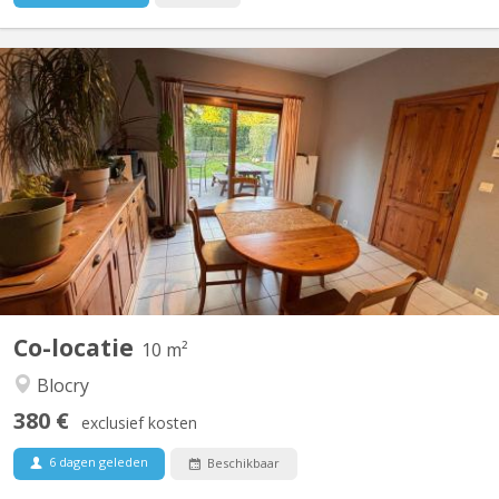
KV 2209
Chambre dispo dans une coloc à Louvain-la-Neuve Salut ! Une
place se libère dans une superbe colocation à Louvain-la-Neuve
à partir du 1er août. La colocation est composée de : Violette – la
trentaine, j'aime le sport, j’adore cuisiner et me plonger dans un
bon livre. Plutôt calme au...
Co-locatie
10 m²
Blocry
380 €
exclusief kosten
6 dagen geleden
Beschikbaar