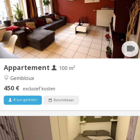
Belle Coloc en plein centre, au calme, non loin de la gare, près
des commerces et à une minute de la faculté d'agronomie vous
bénéficierez d'un lit double et un bureau dans une chambre avec
vue sur jardin. Salle de bain spacieuse. Cuisine ouverte donnant
sur le séjour. Touts deux moderne et très...
Appartement
100 m²
Gembloux
450 €
exclusief kosten
8 uur geleden
Beschikbaar
KV 1927
Belle coloc full équipée et meublée, en plein centre, au calme,