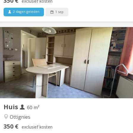
350 €
exclusief kosten
2 dagen geleden
1 sep
KV 2089
Chambre individuelle Cuisine et salle de bain commune
Huis
60 m²
Ottignies
350 €
exclusief kosten