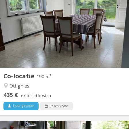
KV 2122
Luxe gedeeld appartement van 200 m² in Vieusart • 200 m² lichte,
volledig uitgeruste ruimte • Grote tuin op het zuiden + terras • 3
ruime slaapkamers van 18 m² • Rustige buurt in de buurt van
Louvain-la-Neuve • Parkeerplaatsen voor het huis 3 kamers
beschikbaar 18 m² Elke kamer is...
Co-locatie
190 m²
Ottignies
435 €
exclusief kosten
6 uur geleden
Beschikbaar
KV 1793