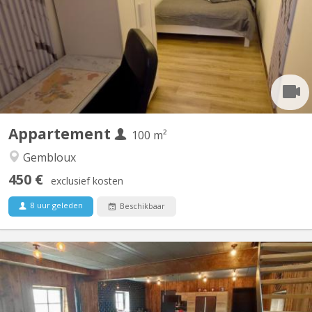
non loin de la gare, près des commerces et à une minute de la
faculté d'agronomie vous bénéficierez d'un lit double et un
bureau dans une chambre avec vue sur jardin. Salle de bain
spacieuse. Cuisine ouverte donnant sur le séjour....
Appartement
100 m²
Gembloux
450 €
exclusief kosten
8 uur geleden
Beschikbaar
KV 1961
A 10 minutes de LLN, 5 minutes du Domaine du Blé, 10 minutes
de Wavre : Magnifique maison en colocation comprenant 4