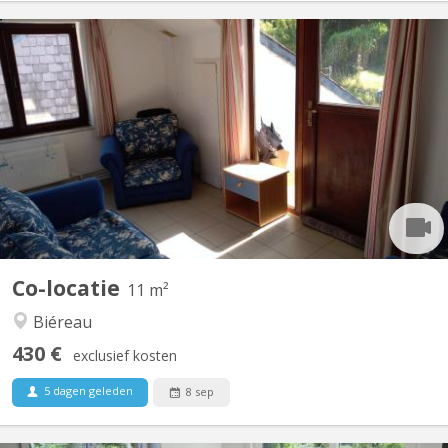
KV 1617
Vidéo disponible ici ! Agréable maison communautaire de 6
étudiant(e)s, située à Vieusart, juste en périphérie de Louvain-la-
Neuve Domiciliation possible. Non-fumeur. Wifi gratuit. Quartier
vert et calme : 32 rue de Mèves, 1325 Corroy-le-Grand. A
partager : cuisine équipée (4 taques...
Co-locatie
11 m²
Biéreau
430 €
exclusief kosten
5 dagen geleden
8 sep