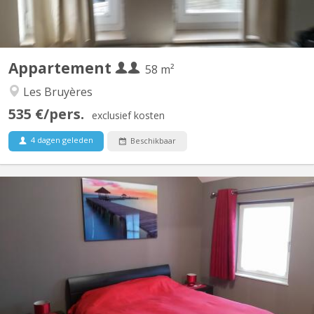
Appartement
58 m²
Les Bruyères
535 €/pers.
exclusief kosten
4 dagen geleden
Beschikbaar
KV 1330
Régent en éducation physique loue chambre(lit double) dans une
belle villa pour UNIQUEMENT étudiant(e), stagiaire sérieux(se) et
soigneux(se). Salle de douche privatisée, TV, Wi-fi, fitness, grand
jardin, bureau, Lave linge, parking privé. Endroit calme, idéal pour
étudier. A 8 min...