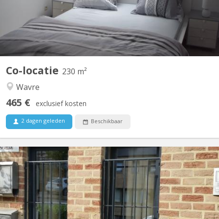
grands canapés 2 fauteuils pour...
Co-locatie
230 m²
Wavre
465 €
exclusief kosten
2 dagen geleden
Beschikbaar
KV 2081
Appartement lumineux de 56m2 disponible, et possible pour 2
personnes ou couple. Un salon meublé avec 2 divans-lits, tapis et
table de salon et rangé table-bureau; une grande chambre avec 2
lits (1 grand 2 personnes et 1personne), 2 placards de
rangement, et bureau avec fauteuil ; cuisine équipée...