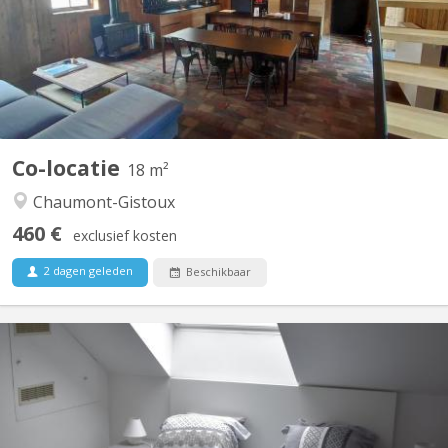
chambres, de grands espaces communs dont un salon de jeux,
une buanderie, une cuisine super équipée, un jardin et une très
grande terrasse dans un environnement verdoyant....
Co-locatie
18 m²
Chaumont-Gistoux
460 €
exclusief kosten
2 dagen geleden
Beschikbaar
KV 1760
maison bourgeoise 3 niveaux : au rez le propriétaire colocataire,
au 1er et 2ème colocataires étudiants 230 m2 à disposition!! , 4
ch au 1er, 2 salles de bain , une salle de douche , 2 wc, au 2 ème
, 3 chambres 1 salle de douche wc et lavabo, un Grand, d living 2