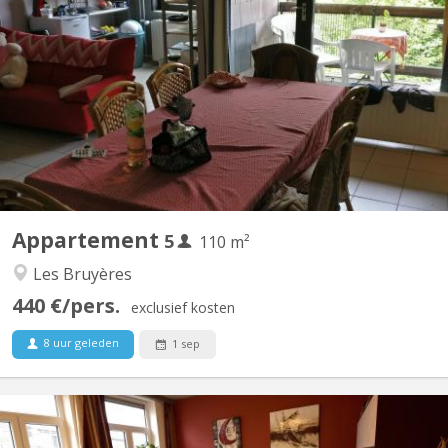
Appartement meublé 5 chambres Quartier des Bruyères, à 1348
Louvain-la-Neuve, à 150 m de la Place Montesquieu (proximité
centre et facilités). Appartement de 110 m2 pour 5 étudiant(e)s
solidaires, non-fumeurs : 5 chambres, hall, cuisine équipée,
remise, salle de bain avec WC, terrasse, salle...
Appartement
5
110 m²
Les Bruyères
440 €/pers.
exclusief kosten
8 uur geleden
1 sep
KV 1926