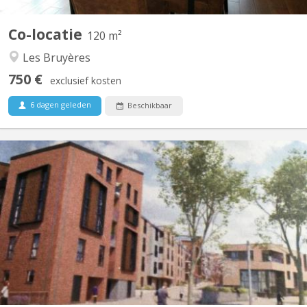
Co-locatie
120 m²
Les Bruyères
750 €
exclusief kosten
6 dagen geleden
Beschikbaar
KV 1459
Furnished 1-bedroom apartment, built in 2020, centrally located
in a new residential complex in Courbevoie with views of the
gardens. 3 minutes (250m) from the Esplanade supermarket.
SNCB train station (300m). Bus station 11 minutes (900m). E411
motorway at the parking lot exit. Living room with...