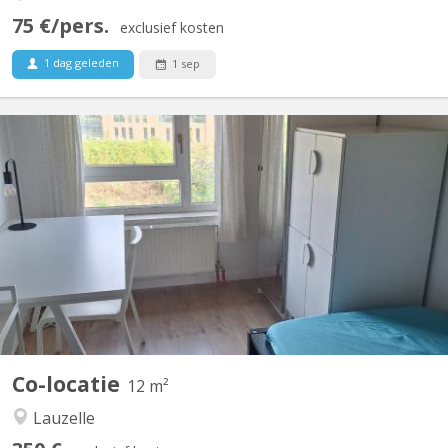
75 €/pers.
exclusief kosten
1 dag geleden
1 sep
KV 1465
familiale à Lauzelle (Louvain-la-Neuve) Nous proposons une
chambre meublée à louer dans une maison familiale située dans
le quartier résidentiel de Lauzelle, à Louvain-la-Neuve. La maison
est partagée avec la propriétaire, un étudiant en Erasmus à
UCLouvain et un élève en retho au LMV. 🔹...
Co-locatie
12 m²
Lauzelle