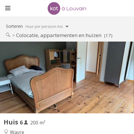
Sorteren
Huur per persoon Asc
Colocatie, appartementen en huizen
(17)
KV 2096
Des places se libèrent dans une colocation de choix à Vieusart !
🔸 Deux maisons mitoyennes (4p + 2p) 🔸 Emplacement
enchanteur à Vieux-Sart, dans le lieu-dit "la Place" 🔸 Cadre
bucolique, propice à de nombreuses balades 🔸 Cour orientée
sud 🔸 Bail annuel renouvelable 🔸 Chaque maison offre...
Huis
6
200 m²
Wavre