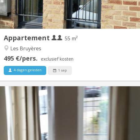
Appartement
55 m²
Les Bruyères
495 €/pers.
exclusief kosten
4 dagen geleden
1 sep
KV 277
Appartement tout confort aux Bruyères composé de : - Grande
chambre séparée et une autre pièce/bureau ou ch. avec meubles
à disposition. - Salon et Sam meublés, - WC séparé avec lave-
mains, tablette et miroir - Cuisine équipée avec grand four
électrique, 4 taques électrique Indiction, frigo,...