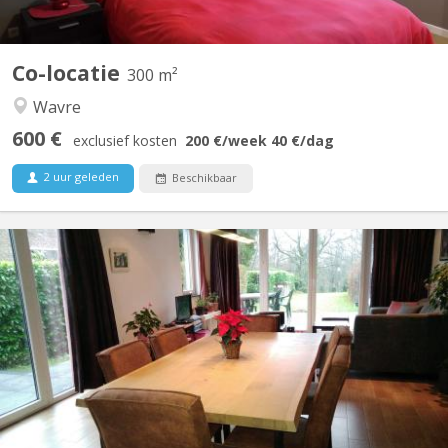
Co-locatie
300 m²
Wavre
600 €
exclusief kosten
200 €
/week
40 €
/dag
2 uur geleden
Beschikbaar
KV 822
Période locative court terme: 08/06/26 - 07/09/26 1 chambre à
louer (occupation simple) dans une colocation de 2 personnes,
avec douche privative dans une maison meublée et toute
équipée avec terrasse, jardin et parking. Cadre vert et tranquille,
située proche du centre ville et des grands axes...