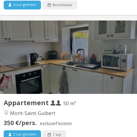
6 uur geleden
Beschikbaar
KV 2223
Duplex de 50 m2 situé à Mont-Saint-Guibert dans rue calme Rue
Demi-Lune Le rez comporte un coin cuisine et un salon. A
l'étage, se trouvent une chambre à coucher, la salle de bain
(douche) et la toilette (wc séparé) Un espace buanderie est à
disposition. Pour couple d'étudiant. e. s ou 1...
Appartement
50 m²
Mont-Saint-Guibert
350 €/pers.
exclusief kosten
2 uur geleden
1 sep