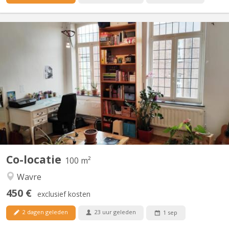
KV 1374
Maison indépendante avec 4 belles chambres (3x20m2 +
1x12m2) à louer pour étudiant(e)s, au calme avec jardin.
Uniquement bail 12 mois 01/09/2026 - 31/08/2027 Pas de
domiciliation possible Pas d'animal Reste 1 chambres libre
Planchers en bois, chambres lumineuses. Cour intérieure, jardin
100m2,...
Co-locatie
100 m²
Wavre
450 €
exclusief kosten
2 dagen geleden
23 uur geleden
1 sep