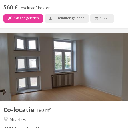
560 €
exclusief kosten
3 dagen geleden
16 minuten geleden
15 sep
KV 1248
Uniquement pour étudiants : 3 chambres à louer dans grande
maison de 6 chambres, située à NIVELLES près de la Haute école
HE2B. Chaque chambre dispose d'un lavabo et la maison est
composée de 2 salles de bain et 1 salle de douche, d'une grande
cuisine et un grand living communs. La maison est...
Co-locatie
180 m²
Nivelles