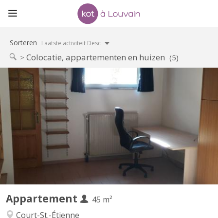
Sorteren
Laatste activiteit Desc
Colocatie, appartementen en huizen
(5)
KV 1905
Uniquement pour 1 ÉTUDIANT(E) sur Louvain-la-Neuve Beau
studio meublé complètement privatif de 45M2 à louer Parfait
état Loyer mensuel 560 euros, forfait pour les charges 100 euros
par mois = 660 euros TOUT COMPRIS (électricité, chauffage,
eau, internet) Pas de domicile Séjour carrelé, cuisine...
Appartement
45 m²
Court-St.-Étienne