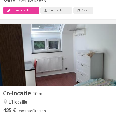
390 €
exclusief kosten
3 dagen geleden
6 uur geleden
1 sep
KV 2271
Chambre meublée & fraîchement rénovée – Quartier de l'Hocaille ​
Vous cherchez un lieu de vie agréable, lumineux et idéalement
situé ? Venez nous rejoindre dans notre colocation de 3
personnes au sein d'une maison unifamiliale ! ​📍 Localisation
idéale ​Située dans le quartier très recherché de...
Co-locatie
10 m²
L'Hocaille
425 €
exclusief kosten