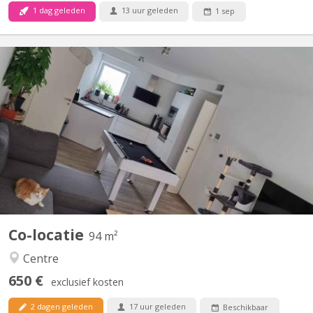
1 dag geleden
13 uur geleden
1 sep
KV 1840
Bonjour, La seconde chambre se libère dans un appart 2
chambres. idéale pour un premier emménagement, tout est
meublé sauf la chambre. Disponible a partir du 15 septembre
2026, négociable plus tôt (début aout). La chambre fait 9M² dans
un appartement au centre de Courbevoie derrière l'esplanade à...
Co-locatie
94 m²
Centre
650 €
exclusief kosten
2 dagen geleden
17 uur geleden
Beschikbaar