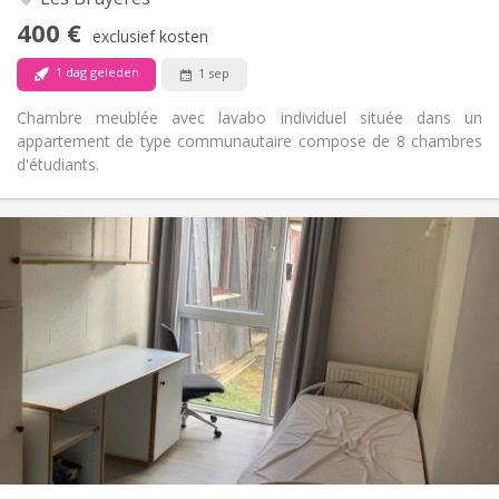
Nee
Toegang voor PBM:
400 €
Rookvrij
Roker:
exclusief kosten
Nee
Huisdieren:
1 dag geleden
1 sep
Chambre meublée avec lavabo individuel située dans un
appartement de type communautaire compose de 8 chambres
d'étudiants.
Praktische Informatie
330 €
Huur:
120 €
Kosten:
12 maanden
Duur:
Nee
Domiciliëring:
Inrichting
Gemeenschappelijk
Badkamer:
Gemeenschappelijk
Keuken:
2
11 m
Oppervlakte:
1
Private kamers: