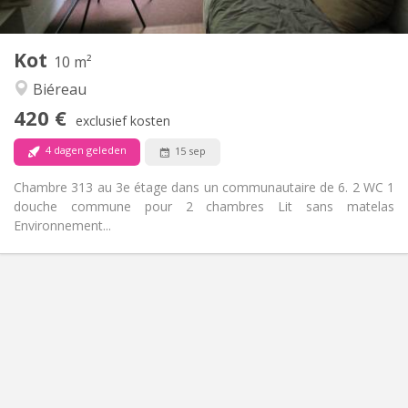
2
10 m
Oppervlakte:
1
Private kamers:
Kot
Andere
10 m²
Rustig
Sfeer:
Biéreau
Nee
Toegang voor PBM:
420 €
Rookvrij
Roker:
exclusief kosten
Nee
Huisdieren:
4 dagen geleden
15 sep
Chambre 313 au 3e étage dans un communautaire de 6. 2 WC 1
douche commune pour 2 chambres Lit sans matelas
Environnement...