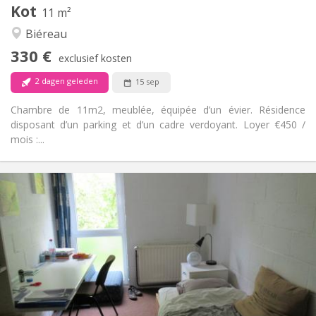
Kot
Andere
11 m²
Gemeenschappelijk, ernstig
Sfeer:
Biéreau
Nee
Toegang voor PBM:
330 €
Rookvrij
Roker:
exclusief kosten
Nee
Huisdieren:
2 dagen geleden
15 sep
Chambre de 11m2, meublée, équipée d’un évier. Résidence
disposant d’un parking et d’un cadre verdoyant. Loyer €450 /
mois :...
Praktische Informatie
420 €
Huur:
80 €
Kosten:
12 maanden
Duur:
Nee
Domiciliëring:
Inrichting
Gemeenschappelijk
Badkamer:
Gemeenschappelijk
Keuken: