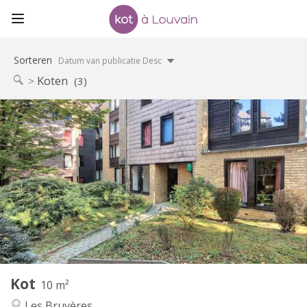
Sorteren
Datum van publicatie Desc
Koten
(3)
Praktische Informatie
400 €
Huur:
60 €
Kosten:
12 maanden
Duur:
Nee
Domiciliëring:
Inrichting
Gemeenschappelijk
Badkamer:
Gemeenschappelijk
Keuken:
2
10 m
Oppervlakte:
1
Private kamers:
Kot
Andere
10 m²
Gemeenschappelijk
Sfeer:
Les Bruyères