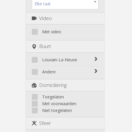
Elke taal
Video
Met video
Buurt
Louvain-La-Neuve
Biéreau
Andere
Blocry
Court-St.-Étienne
Domiciliëring
Centre
Gembloux
L'Hocaille
Genappe
Toegelaten
La Baraque
Met voorwaarden
Mont-Saint-Guibert
Lauzelle
Niet toegelaten
Nivelles
Les Bruyères
Ottignies
Sfeer
Rixensart