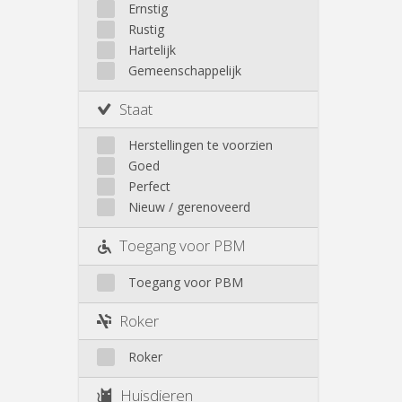
Walhain
Ernstig
Wavre
Rustig
Buiten Louvain-La-Neuve
Hartelijk
Gemeenschappelijk
Staat
Herstellingen te voorzien
Goed
Perfect
Nieuw / gerenoveerd
Toegang voor PBM
Toegang voor PBM
Roker
Roker
Huisdieren