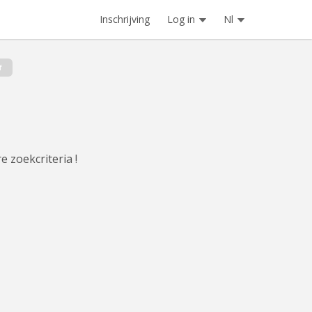
Inschrijving
Log in
Nl
f
e zoekcriteria !