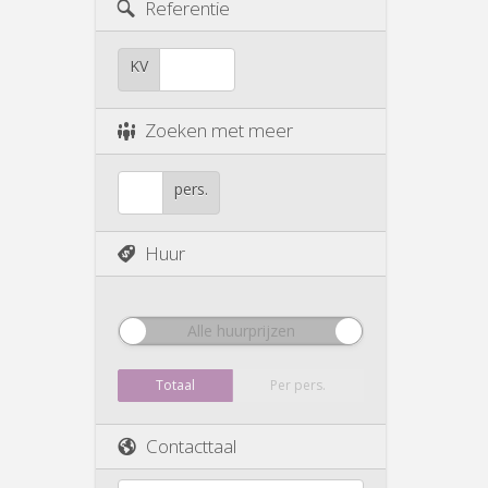
Referentie
KV
Zoeken met meer
pers.
Huur
Alle huurprijzen
Totaal
Per pers.
Contacttaal