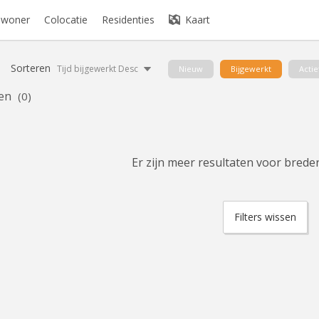
bewoner
Colocatie
Residenties
Kaart
Sorteren
Tijd bijgewerkt Desc
Nieuw
Bijgewerkt
Actie
en
(0)
Er zijn meer resultaten voor breder
Filters wissen