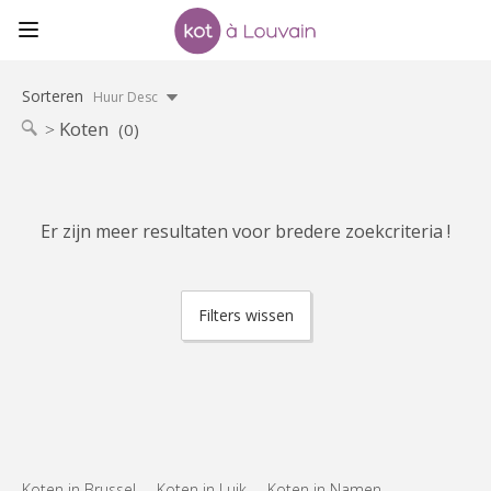
Sorteren
Huur Desc
Koten
(0)
Er zijn meer resultaten voor bredere zoekcriteria !
Filters wissen
Koten in Brussel
Koten in Luik
Koten in Namen