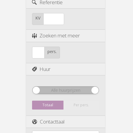
Referentie
KV
Zoeken met meer
pers.
Huur
Alle huurprijzen
Totaal
Per pers.
Contacttaal