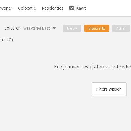
bewoner
Colocatie
Residenties
Kaart
Sorteren
Weektarief Desc
Nieuw
Bijgewerkt
Actief
en
(0)
Er zijn meer resultaten voor breder
Filters wissen