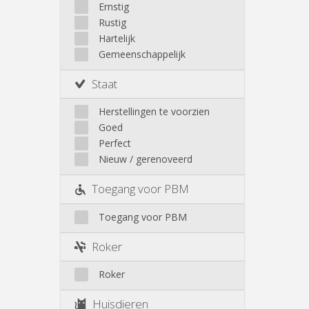
Walhain
Ernstig
Wavre
Rustig
Buiten Louvain-La-Neuve
Hartelijk
Gemeenschappelijk
Staat
Herstellingen te voorzien
Goed
Perfect
Nieuw / gerenoveerd
Toegang voor PBM
Toegang voor PBM
Roker
Roker
Huisdieren