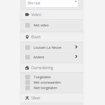
Elke taal
Video
Met video
Buurt
Louvain-La-Neuve
Biéreau
Andere
Blocry
Court-St.-Étienne
Domiciliëring
Centre
Gembloux
L'Hocaille
Genappe
Toegelaten
La Baraque
Met voorwaarden
Mont-Saint-Guibert
Lauzelle
Niet toegelaten
Nivelles
Les Bruyères
Ottignies
Sfeer
Rixensart