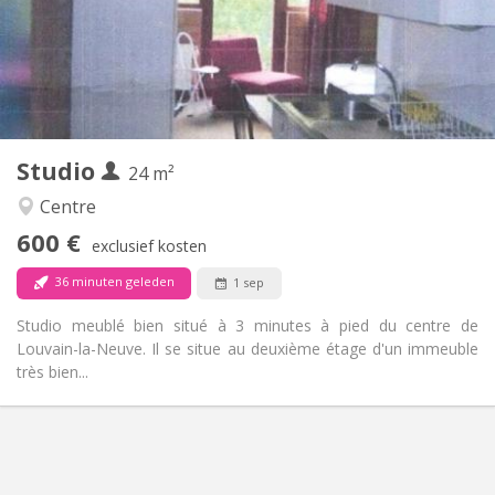
Inrichting
Privaat
Badkamer:
in de kamer
Keuken:
2
24 m
Oppervlakte:
2
Private kamers:
Studio
Andere
24 m²
Rustig, hartelijk, ernstig
Sfeer:
Centre
Nee
Toegang voor PBM:
600 €
Rookvrij
Roker:
exclusief kosten
Nee
Huisdieren:
36 minuten geleden
1 sep
Studio meublé bien situé à 3 minutes à pied du centre de
Louvain-la-Neuve. Il se situe au deuxième étage d'un immeuble
très bien...