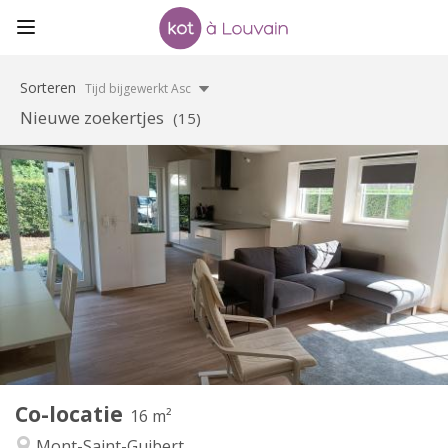
Sorteren
Tijd bijgewerkt Asc
Nieuwe zoekertjes
(15)
Praktische Informatie
400 €
Huur:
80 €
Kosten:
12 maanden, 10 maanden
Duur:
Nee
Domiciliëring:
Inrichting
Gemeenschappelijk
Badkamer:
Gemeenschappelijk
Keuken:
2
16 m
Oppervlakte:
1
Private kamers:
Co-locatie
Andere
16 m²
Rustig
Sfeer:
Mont-Saint-Guibert