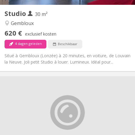
3
Private kamers:
Studio
Andere
30 m²
Rustig
Sfeer:
Gembloux
Nee
Toegang voor PBM:
620 €
Rookvrij
Roker:
exclusief kosten
Nee
Huisdieren:
4 dagen geleden
Beschikbaar
Situé à Gembloux (Lonzée) à 20 minutes, en voiture, de Louvain
la Neuve. Joli petit Studio à louer. Lumineux. Idéal pour...
Praktische Informatie
420 €
Huur:
125 €
Kosten:
10 maanden
Duur:
Toegelaten
Domiciliëring:
Inrichting
Gemeenschappelijk
Badkamer:
Gemeenschappelijk
Keuken: