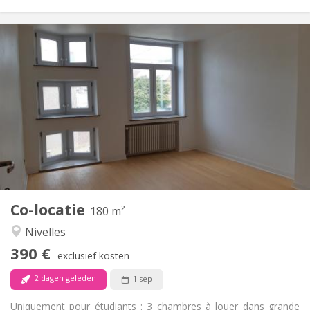
Praktische Informatie
390 €
Huur:
75 €
Kosten:
12 maanden
Duur:
Met voorwaarden
Domiciliëring:
Inrichting
Gemeenschappelijk
Badkamer:
Gemeenschappelijk
Keuken:
2
180 m
Oppervlakte:
1
Private kamers:
Co-locatie
Andere
180 m²
Rustig
Sfeer:
Nivelles
Nee
Toegang voor PBM:
390 €
Rookvrij
Roker:
exclusief kosten
Nee
Huisdieren:
2 dagen geleden
1 sep
Uniquement pour étudiants : 3 chambres à louer dans grande