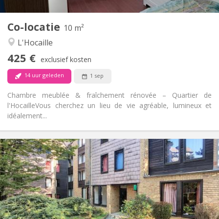
1
Private kamers:
Co-locatie
Andere
10 m²
Rustig, ernstig, hartelijk
Sfeer:
L'Hocaille
Nee
Toegang voor PBM:
425 €
Rookvrij
Roker:
exclusief kosten
Nee
Huisdieren:
14 uur geleden
1 sep
Chambre meublée & fraîchement rénovée – Quartier de
l'Hocaille ​Vous cherchez un lieu de vie agréable, lumineux et
idéalement...
Praktische Informatie
400 €
Huur:
60 €
Kosten:
12 maanden
Duur:
Nee
Domiciliëring:
Inrichting