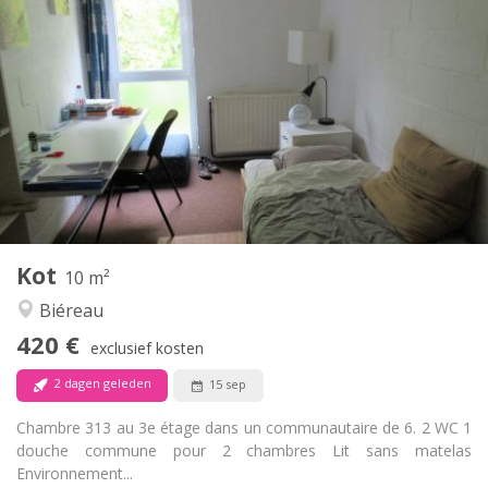
Praktische Informatie
420 €
Huur:
80 €
Kosten:
12 maanden
Duur:
Nee
Domiciliëring:
Inrichting
Gemeenschappelijk
Badkamer:
Gemeenschappelijk
Keuken:
2
10 m
Oppervlakte:
1
Private kamers:
Kot
Andere
10 m²
Rustig
Sfeer:
Biéreau
Nee
Toegang voor PBM:
420 €
Rookvrij
Roker:
exclusief kosten
Nee
Huisdieren:
2 dagen geleden
15 sep
Chambre 313 au 3e étage dans un communautaire de 6. 2 WC 1
douche commune pour 2 chambres Lit sans matelas
Environnement...