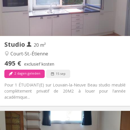
Inrichting
Privaat
Badkamer:
in de kamer
Keuken:
2
20 m
Oppervlakte:
1
Private kamers:
Studio
Andere
20 m²
Rustig
Sfeer:
Court-St.-Étienne
Nee
Toegang voor PBM:
495 €
Rookvrij
Roker:
exclusief kosten
Nee
Huisdieren:
2 dagen geleden
15 sep
Pour 1 ÉTUDIANT(E) sur Louvain-la-Neuve Beau studio meublé
complètement privatif de 20M2 à louer pour l’année
académique...
Praktische Informatie
560 €
Huur: