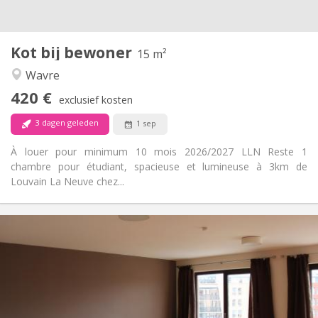
2
15 m
Oppervlakte:
1
Private kamers:
Kot bij bewoner
Andere
15 m²
Rustig
Sfeer:
Wavre
Ja
Toegang voor PBM:
420 €
Rookvrij
Roker:
exclusief kosten
Nee
Huisdieren:
3 dagen geleden
1 sep
À louer pour minimum 10 mois 2026/2027 LLN Reste 1
chambre pour étudiant, spacieuse et lumineuse à 3km de
Louvain La Neuve chez...
Praktische Informatie
600 € (300 €/pers.)
Huur:
70 € (35 €/pers.)
Kosten:
12 maanden
Duur:
Toegelaten
Domiciliëring: