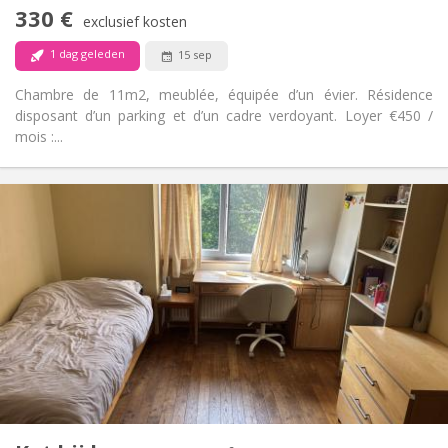
Nee
Toegang voor PBM:
330 €
Rookvrij
Roker:
exclusief kosten
Nee
Huisdieren:
1 dag geleden
15 sep
Chambre de 11m2, meublée, équipée d’un évier. Résidence
disposant d’un parking et d’un cadre verdoyant. Loyer €450 /
mois :...
Praktische Informatie
525 €
Huur:
95 €
Kosten:
12 maanden
Duur:
Nee
Domiciliëring:
Inrichting
Gemeenschappelijk
Badkamer:
Gemeenschappelijk
Keuken:
2
13 m
Oppervlakte:
3
Private kamers: