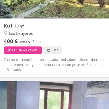
Gemeenschappelijk
Badkamer:
Gemeenschappelijk
Keuken:
2
10 m
Oppervlakte:
1
Private kamers:
Kot
Andere
10 m²
Gemeenschappelijk
Sfeer:
Les Bruyères
Nee
Toegang voor PBM:
400 €
Rookvrij
Roker:
exclusief kosten
Nee
Huisdieren:
36 minuten geleden
1 sep
Chambre meublée avec lavabo individuel située dans un
appartement de type communautaire compose de 8 chambres
d'étudiants.
Praktische Informatie
600 €
Huur:
45 €
Kosten:
12 maanden
Duur:
Nee
Domiciliëring: