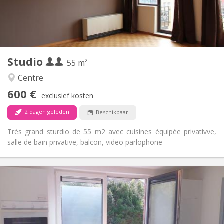
Inrichting
Privaat
Badkamer:
Privé (aparte kamer)
Keuken:
2
55 m
Oppervlakte:
3
Private kamers:
Studio
Andere
55 m²
Ernstig, rustig
Sfeer:
Centre
Ja
Toegang voor PBM:
600 €
Rookvrij
Roker:
exclusief kosten
Nee
Huisdieren:
2 dagen geleden
Beschikbaar
Très grand sturdio de 55 m2 avec cuisines équipée privativve,
salle de bain privative, balcon, video parlophone
Praktische Informatie
495 €
Huur:
100 €
Kosten:
12 maanden
Duur:
Nee
Domiciliëring: