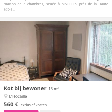
maison de 6 chambres, située à NIVELLES près de la Haute
école...
Praktische Informatie
560 €
Huur:
60 €
Kosten:
10 maanden
Duur:
Met voorwaarden
Domiciliëring:
Inrichting
Gemeenschappelijk
Badkamer:
Gemeenschappelijk
Keuken:
2
13 m
Oppervlakte:
1
Private kamers:
Kot bij bewoner
Andere
13 m²
Rustig
Sfeer:
L'Hocaille
Nee
Toegang voor PBM:
560 €
Rookvrij
Roker:
exclusief kosten
Nee
Huisdieren: