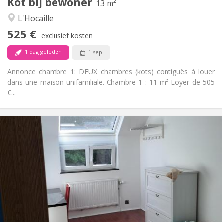
Kot bij bewoner
Andere
13 m²
Hartelijk, ernstig, rustig, gemeenschappelijk
Sfeer:
L'Hocaille
Nee
Toegang voor PBM:
525 €
Rookvrij
Roker:
exclusief kosten
Nee
Huisdieren:
1 dag geleden
1 sep
Annonce chambre 1: DEUX chambres (kots) contiguës à louer
dans une maison unifamiliale. Chambre 1 : 11 m² Loyer de 505
€...
Praktische Informatie
425 €
Huur:
150 €
Kosten:
12 maanden, 11 maanden, 10 maanden
Duur:
Nee
Domiciliëring:
Inrichting
Gemeenschappelijk
Badkamer:
Gemeenschappelijk
Keuken:
2
10 m
Oppervlakte: