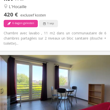
Gemeenschappelijk
Sfeer:
L'Hocaille
Nee
Toegang voor PBM:
420 €
Rookvrij
Roker:
exclusief kosten
Nee
Huisdieren:
6 dagen geleden
1 sep
Chambre avec lavabo , 11 m2 dans un communautaire de 6
chambres partagées sur 2 niveaux un bloc sanitaire (douche +
toilette)...
Praktische Informatie
620 €
Huur:
150 €
Kosten:
12 maanden
Duur:
Nee
Domiciliëring:
Inrichting
Privaat
Badkamer:
Privé (aparte kamer)
Keuken:
2
30 m
Oppervlakte: