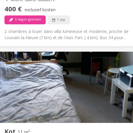
Nee
Toegang voor PBM:
400 €
Rookvrij
Roker:
exclusief kosten
Nee
Huisdieren:
6 dagen geleden
1 sep
2 chambres à louer dans villa lumineuse et moderne, proche de
Louvain-la-Neuve (7 km) et de l'Axis Parc ( 4 km). Bus 34 pour...
Praktische Informatie
420 €
Huur:
110 €
Kosten:
12 maanden
Duur:
Nee
Domiciliëring:
Inrichting
Gemeenschappelijk
Badkamer:
Gemeenschappelijk
Keuken:
2
11 m
Oppervlakte:
1
Private kamers:
Kot
Andere
11 m²