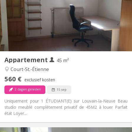
100 €
Kosten:
12 maanden
Duur:
Nee
Domiciliëring:
Inrichting
Privaat
Badkamer:
Privé (aparte kamer)
Keuken:
2
45 m
Oppervlakte:
3
Private kamers:
Appartement
Andere
45 m²
Ernstig
Sfeer:
Court-St.-Étienne
Nee
Toegang voor PBM:
560 €
Rookvrij
Roker:
exclusief kosten
Nee
Huisdieren:
2 dagen geleden
15 sep
Uniquement pour 1 ÉTUDIANT(E) sur Louvain-la-Neuve Beau
studio meublé complètement privatif de 45M2 à louer Parfait
état Loyer...