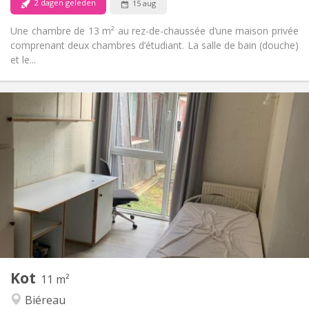
2 dagen geleden
15 aug
Une chambre de 13 m² au rez-de-chaussée d’une maison privée
comprenant deux chambres d’étudiant. La salle de bain (douche)
et le...
Praktische Informatie
330 €
Huur:
120 €
Kosten:
12 maanden
Duur:
Nee
Domiciliëring:
Inrichting
Gemeenschappelijk
Badkamer:
Gemeenschappelijk
Keuken:
2
11 m
Oppervlakte:
1
Private kamers:
Kot
Andere
11 m²
Ernstig, gemeenschappelijk
Sfeer:
Biéreau