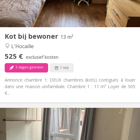
Gemeenschappelijk
Badkamer:
Gemeenschappelijk
Keuken:
2
13 m
Oppervlakte:
3
Private kamers:
Kot bij bewoner
Andere
13 m²
Hartelijk, rustig, gemeenschappelijk, ernstig
Sfeer:
L'Hocaille
Nee
Toegang voor PBM:
525 €
Rookvrij
Roker:
exclusief kosten
Nee
Huisdieren:
3 dagen geleden
1 sep
Annonce chambre 1: DEUX chambres (kots) contiguës à louer
dans une maison unifamiliale. Chambre 1 : 11 m² Loyer de 505
€...
Praktische Informatie
330 €
Huur:
120 €
Kosten:
12 maanden
Duur: