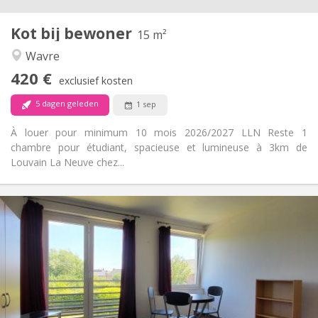
1
Private kamers:
Kot bij bewoner
Andere
15 m²
Rustig
Sfeer:
Wavre
Ja
Toegang voor PBM:
420 €
Rookvrij
Roker:
exclusief kosten
Nee
Huisdieren:
5 dagen geleden
1 sep
À louer pour minimum 10 mois 2026/2027 LLN Reste 1
chambre pour étudiant, spacieuse et lumineuse à 3km de
Louvain La Neuve chez...
Praktische Informatie
620 €
Huur:
150 €
Kosten:
12 maanden
Duur:
Nee
Domiciliëring:
Inrichting