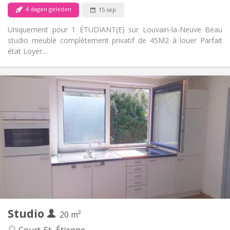
Nee
Huisdieren:
4 dagen geleden
15 sep
Uniquement pour 1 ÉTUDIANT(E) sur Louvain-la-Neuve Beau
studio meublé complètement privatif de 45M2 à louer Parfait
état Loyer...
Praktische Informatie
495 €
Huur:
100 €
Kosten:
12 maanden
Duur:
Nee
Domiciliëring:
Inrichting
Privaat
Badkamer:
in de kamer
Keuken:
2
20 m
Oppervlakte:
1
Private kamers:
Studio
Andere
20 m²
Rustig
Sfeer: