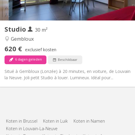
Privaat
Badkamer:
Privé (aparte kamer)
Keuken:
2
30 m
Oppervlakte:
3
Private kamers:
Studio
Andere
30 m²
Rustig
Sfeer:
Gembloux
Nee
Toegang voor PBM:
620 €
Rookvrij
Roker:
exclusief kosten
Nee
Huisdieren:
6 dagen geleden
Beschikbaar
Situé à Gembloux (Lonzée) à 20 minutes, en voiture, de Louvain
la Neuve. Joli petit Studio à louer. Lumineux. Idéal pour...
Koten in Brussel
Koten in Luik
Koten in Namen
Koten in Louvain-La-Neuve