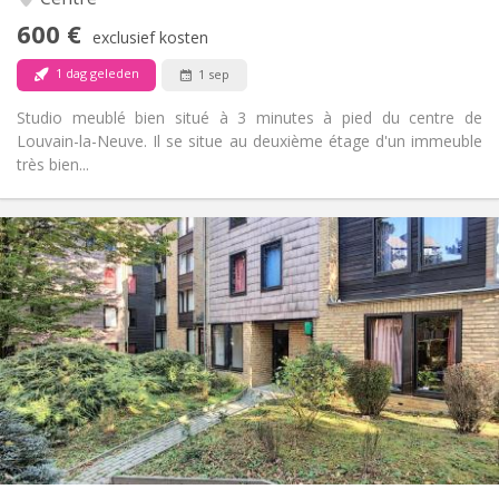
Nee
Toegang voor PBM:
600 €
Rookvrij
Roker:
exclusief kosten
Nee
Huisdieren:
1 dag geleden
1 sep
Studio meublé bien situé à 3 minutes à pied du centre de
Louvain-la-Neuve. Il se situe au deuxième étage d'un immeuble
très bien...
Praktische Informatie
400 €
Huur:
60 €
Kosten:
12 maanden
Duur:
Nee
Domiciliëring:
Inrichting
Gemeenschappelijk
Badkamer:
Gemeenschappelijk
Keuken:
2
10 m
Oppervlakte:
1
Private kamers: