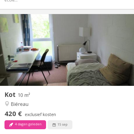
Praktische Informatie
420 €
Huur:
80 €
Kosten:
12 maanden
Duur:
Nee
Domiciliëring:
Inrichting
Gemeenschappelijk
Badkamer:
Gemeenschappelijk
Keuken:
2
10 m
Oppervlakte:
1
Private kamers:
Kot
Andere
10 m²
Rustig
Sfeer:
Biéreau
Nee
Toegang voor PBM:
420 €
Rookvrij
Roker:
exclusief kosten
Nee
Huisdieren:
4 dagen geleden
15 sep