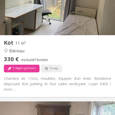
Nee
Domiciliëring:
Inrichting
Gemeenschappelijk
Badkamer:
Gemeenschappelijk
Keuken:
2
11 m
Oppervlakte:
1
Private kamers:
Kot
Andere
11 m²
Ernstig, gemeenschappelijk
Sfeer:
Biéreau
Nee
Toegang voor PBM:
330 €
Rookvrij
Roker:
exclusief kosten
Nee
Huisdieren:
3 dagen geleden
15 sep
Chambre de 11m2, meublée, équipée d’un évier. Résidence
disposant d’un parking et d’un cadre verdoyant. Loyer €450 /
mois :...
Praktische Informatie
560 €
Huur: