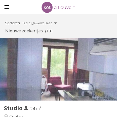
Sorteren
Tijd bijgewerkt Desc
Nieuwe zoekertjes
(13)
Praktische Informatie
600 €
Huur:
45 €
Kosten:
12 maanden
Duur:
Nee
Domiciliëring:
Inrichting
Privaat
Badkamer:
in de kamer
Keuken:
2
24 m
Oppervlakte:
2
Private kamers:
Studio
Andere
24 m²
Rustig, ernstig, hartelijk
Sfeer:
Centre