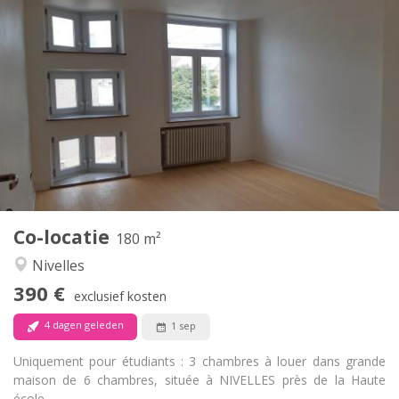
Praktische Informatie
390 €
Huur:
75 €
Kosten:
12 maanden
Duur:
Met voorwaarden
Domiciliëring:
Inrichting
Gemeenschappelijk
Badkamer:
Gemeenschappelijk
Keuken:
2
180 m
Oppervlakte:
1
Private kamers:
Co-locatie
Andere
180 m²
Rustig
Sfeer:
Nivelles
Nee
Toegang voor PBM:
390 €
Rookvrij
Roker:
exclusief kosten
Nee
Huisdieren:
4 dagen geleden
1 sep
Uniquement pour étudiants : 3 chambres à louer dans grande
maison de 6 chambres, située à NIVELLES près de la Haute
école...