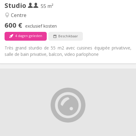
Studio
Andere
55 m²
Rustig, ernstig
Sfeer:
Centre
Ja
Toegang voor PBM:
600 €
Rookvrij
Roker:
exclusief kosten
Nee
Huisdieren:
4 dagen geleden
Beschikbaar
Très grand sturdio de 55 m2 avec cuisines équipée privativve,
salle de bain privative, balcon, video parlophone
Praktische Informatie
420 €
Huur:
125 €
Kosten:
10 maanden
Duur:
Toegelaten
Domiciliëring:
Inrichting
Gemeenschappelijk
Badkamer:
Gemeenschappelijk
Keuken:
2
15 m
Oppervlakte: