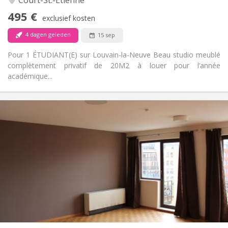
Court-St.-Étienne
Nee
Toegang voor PBM:
495 €
Rookvrij
Roker:
exclusief kosten
Nee
Huisdieren:
4 dagen geleden
15 sep
Pour 1 ÉTUDIANT(E) sur Louvain-la-Neuve Beau studio meublé
complètement privatif de 20M2 à louer pour l’année
académique...
Praktische Informatie
600 € (300 €/pers.)
Huur:
70 € (35 €/pers.)
Kosten:
12 maanden
Duur:
Toegelaten
Domiciliëring:
Inrichting
Privaat
Badkamer:
Privé (aparte kamer)
Keuken:
2
55 m
Oppervlakte:
3
Private kamers: