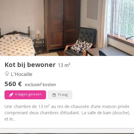
60 €
Kosten:
10 maanden
Duur:
Met voorwaarden
Domiciliëring:
Inrichting
Gemeenschappelijk
Badkamer:
Gemeenschappelijk
Keuken:
2
13 m
Oppervlakte:
1
Private kamers:
Kot bij bewoner
Andere
13 m²
Rustig
Sfeer:
L'Hocaille
Nee
Toegang voor PBM:
560 €
Rookvrij
Roker:
exclusief kosten
Nee
Huisdieren:
4 dagen geleden
15 aug
Une chambre de 13 m² au rez-de-chaussée d’une maison privée
comprenant deux chambres d’étudiant. La salle de bain (douche)
et le...