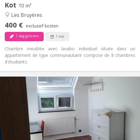
Kot
Andere
10 m²
Gemeenschappelijk
Sfeer:
Les Bruyères
Nee
Toegang voor PBM:
400 €
Rookvrij
Roker:
exclusief kosten
Nee
Huisdieren:
1 dag geleden
1 sep
Chambre meublée avec lavabo individuel située dans un
appartement de type communautaire compose de 8 chambres
d'étudiants.
Praktische Informatie
425 €
Huur:
150 €
Kosten:
12 maanden, 11 maanden, 10 maanden
Duur:
Nee
Domiciliëring:
Inrichting
Gemeenschappelijk
Badkamer:
Gemeenschappelijk
Keuken: