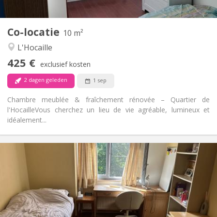
2
10 m
Oppervlakte:
1
Private kamers:
Co-locatie
Andere
10 m²
Rustig, hartelijk, ernstig
Sfeer:
L'Hocaille
Nee
Toegang voor PBM:
425 €
Rookvrij
Roker:
exclusief kosten
Nee
Huisdieren:
2 dagen geleden
1 sep
Chambre meublée & fraîchement rénovée – Quartier de
l'Hocaille ​Vous cherchez un lieu de vie agréable, lumineux et
idéalement...
Praktische Informatie
525 €
Huur:
95 €
Kosten:
12 maanden
Duur:
Nee
Domiciliëring:
Inrichting