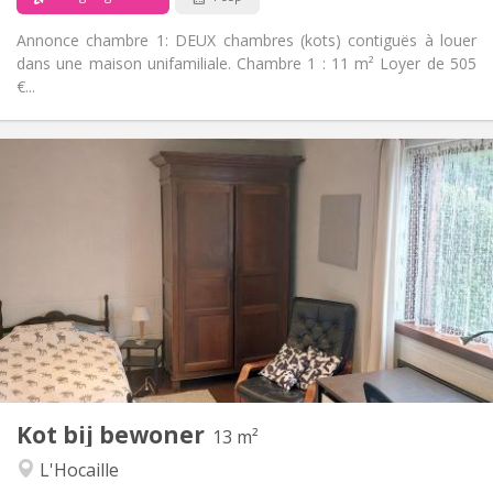
Annonce chambre 1: DEUX chambres (kots) contiguës à louer
dans une maison unifamiliale. Chambre 1 : 11 m² Loyer de 505
€...
Praktische Informatie
560 €
Huur:
60 €
Kosten:
10 maanden
Duur:
Met voorwaarden
Domiciliëring:
Inrichting
Gemeenschappelijk
Badkamer:
Gemeenschappelijk
Keuken:
2
13 m
Oppervlakte:
1
Private kamers:
Kot bij bewoner
Andere
13 m²
Rustig
Sfeer:
L'Hocaille
Nee
Toegang voor PBM: