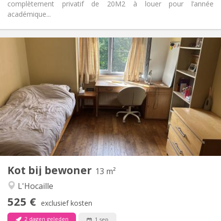
complètement privatif de 20M2 à louer pour l’année
académique...
Praktische Informatie
525 €
Huur:
95 €
Kosten:
12 maanden
Duur:
Nee
Domiciliëring:
Inrichting
Gemeenschappelijk
Badkamer:
Gemeenschappelijk
Keuken:
2
13 m
Oppervlakte:
3
Private kamers:
Kot bij bewoner
Andere
13 m²
Ernstig, hartelijk, rustig, gemeenschappelijk
Sfeer:
L'Hocaille
Nee
Toegang voor PBM:
525 €
Rookvrij
Roker:
exclusief kosten
Nee
Huisdieren:
2 dagen geleden
1 sep