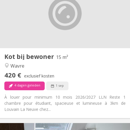
10 maanden
Duur:
Toegelaten
Domiciliëring:
Inrichting
Gemeenschappelijk
Badkamer:
Gemeenschappelijk
Keuken:
2
15 m
Oppervlakte:
1
Private kamers:
Kot bij bewoner
Andere
15 m²
Rustig
Sfeer:
Wavre
Ja
Toegang voor PBM:
420 €
Rookvrij
Roker:
exclusief kosten
Nee
Huisdieren:
4 dagen geleden
1 sep
À louer pour minimum 10 mois 2026/2027 LLN Reste 1
chambre pour étudiant, spacieuse et lumineuse à 3km de
Louvain La Neuve chez...