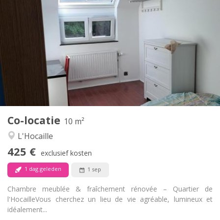
Praktische Informatie
425 €
Huur:
150 €
Kosten:
12 maanden, 11 maanden, 10 maanden
Duur:
Nee
Domiciliëring:
Inrichting
Gemeenschappelijk
Badkamer:
Gemeenschappelijk
Keuken:
2
10 m
Oppervlakte:
1
Private kamers:
Co-locatie
Andere
10 m²
Hartelijk, rustig, ernstig
Sfeer:
L'Hocaille
Nee
Toegang voor PBM:
425 €
Rookvrij
Roker:
exclusief kosten
Nee
Huisdieren:
1 dag geleden
1 sep
Chambre meublée & fraîchement rénovée – Quartier de
l'Hocaille ​Vous cherchez un lieu de vie agréable, lumineux et
idéalement...