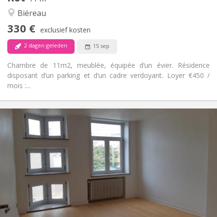
Ernstig, gemeenschappelijk
Sfeer:
Biéreau
Nee
Toegang voor PBM:
330 €
Rookvrij
Roker:
exclusief kosten
Nee
Huisdieren:
2 dagen geleden
15 sep
Chambre de 11m2, meublée, équipée d’un évier. Résidence
disposant d’un parking et d’un cadre verdoyant. Loyer €450 /
mois :...
Praktische Informatie
390 €
Huur:
75 €
Kosten:
12 maanden
Duur:
Met voorwaarden
Domiciliëring:
Inrichting
Gemeenschappelijk
Badkamer:
Gemeenschappelijk
Keuken:
2
180 m
Oppervlakte: