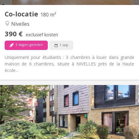
1
Private kamers:
Co-locatie
Andere
180 m²
Rustig
Sfeer:
Nivelles
Nee
Toegang voor PBM:
390 €
Rookvrij
Roker:
exclusief kosten
Nee
Huisdieren:
3 dagen geleden
1 sep
Uniquement pour étudiants : 3 chambres à louer dans grande
maison de 6 chambres, située à NIVELLES près de la Haute
école...
Praktische Informatie
400 €
Huur:
60 €
Kosten:
12 maanden
Duur:
Nee
Domiciliëring:
Inrichting
Gemeenschappelijk
Badkamer: