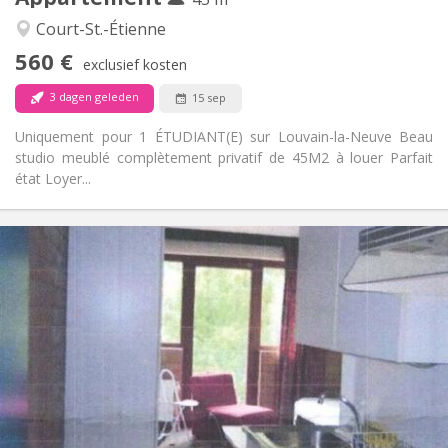
Ernstig
Sfeer:
Court-St.-Étienne
Nee
Toegang voor PBM:
560 €
Rookvrij
Roker:
exclusief kosten
Nee
Huisdieren:
3 dagen geleden
15 sep
Uniquement pour 1 ÉTUDIANT(E) sur Louvain-la-Neuve Beau
studio meublé complètement privatif de 45M2 à louer Parfait
état Loyer...
Praktische Informatie
600 €
Huur:
45 €
Kosten:
12 maanden
Duur:
Nee
Domiciliëring:
Inrichting
Privaat
Badkamer:
in de kamer
Keuken:
2
24 m
Oppervlakte: