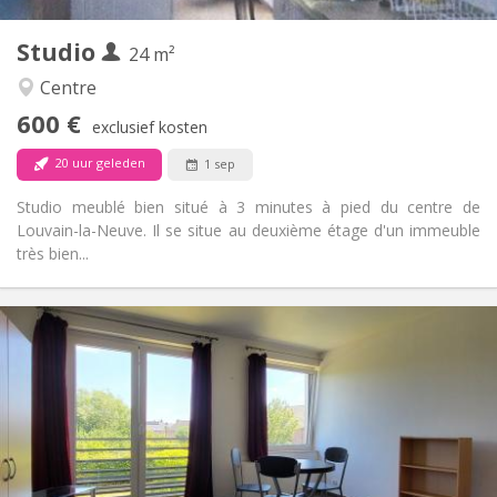
2
Private kamers:
Studio
Andere
24 m²
Ernstig, hartelijk, rustig
Sfeer:
Centre
Nee
Toegang voor PBM:
600 €
Rookvrij
Roker:
exclusief kosten
Nee
Huisdieren:
20 uur geleden
1 sep
Studio meublé bien situé à 3 minutes à pied du centre de
Louvain-la-Neuve. Il se situe au deuxième étage d'un immeuble
très bien...
Praktische Informatie
620 €
Huur:
150 €
Kosten:
12 maanden
Duur:
Nee
Domiciliëring:
Inrichting