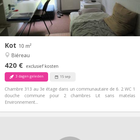
Inrichting
Gemeenschappelijk
Badkamer:
Gemeenschappelijk
Keuken:
2
10 m
Oppervlakte:
1
Private kamers:
Kot
Andere
10 m²
Rustig
Sfeer:
Biéreau
Nee
Toegang voor PBM:
420 €
Rookvrij
Roker:
exclusief kosten
Nee
Huisdieren:
3 dagen geleden
15 sep
Chambre 313 au 3e étage dans un communautaire de 6. 2 WC 1
douche commune pour 2 chambres Lit sans matelas
Environnement...
Praktische Informatie
420 €
Huur:
125 €
Kosten: