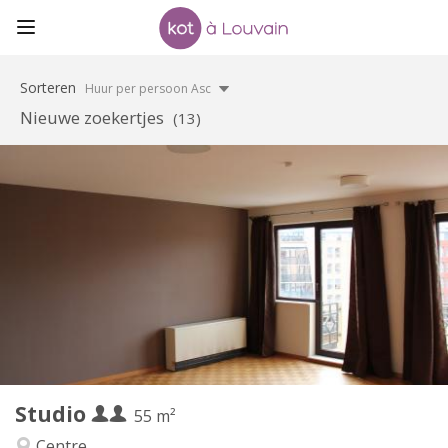
Sorteren
Huur per persoon Asc
Nieuwe zoekertjes
(13)
Praktische Informatie
600 € (300 €/pers.)
Huur:
70 € (35 €/pers.)
Kosten:
12 maanden
Duur:
Toegelaten
Domiciliëring:
Inrichting
Privaat
Badkamer:
Privé (aparte kamer)
Keuken:
2
55 m
Oppervlakte:
3
Private kamers:
Studio
Andere
55 m²
Rustig, ernstig
Sfeer:
Centre