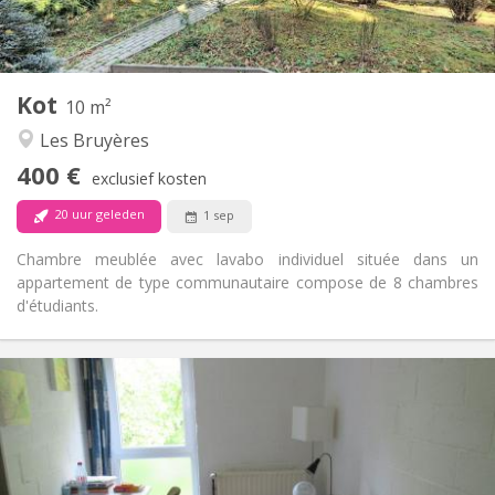
Gemeenschappelijk
Keuken:
2
10 m
Oppervlakte:
1
Private kamers:
Kot
Andere
10 m²
Gemeenschappelijk
Sfeer:
Les Bruyères
Nee
Toegang voor PBM:
400 €
Rookvrij
Roker:
exclusief kosten
Nee
Huisdieren:
20 uur geleden
1 sep
Chambre meublée avec lavabo individuel située dans un
appartement de type communautaire compose de 8 chambres
d'étudiants.
Praktische Informatie
420 €
Huur:
80 €
Kosten:
12 maanden
Duur:
Nee
Domiciliëring: