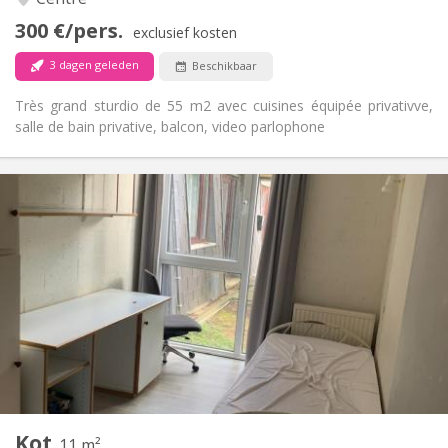
Ja
Toegang voor PBM:
300 €/pers.
Rookvrij
Roker:
exclusief kosten
Nee
Huisdieren:
3 dagen geleden
Beschikbaar
Très grand sturdio de 55 m2 avec cuisines équipée privativve,
salle de bain privative, balcon, video parlophone
Praktische Informatie
330 €
Huur:
120 €
Kosten:
12 maanden
Duur:
Nee
Domiciliëring:
Inrichting
Gemeenschappelijk
Badkamer:
Gemeenschappelijk
Keuken:
2
11 m
Oppervlakte:
1
Private kamers:
Kot
Andere
11 m²