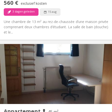
560 €
Rookvrij
Roker:
exclusief kosten
Nee
Huisdieren:
3 dagen geleden
15 aug
Une chambre de 13 m² au rez-de-chaussée d’une maison privée
comprenant deux chambres d’étudiant. La salle de bain (douche)
et le...
Praktische Informatie
560 €
Huur:
100 €
Kosten:
12 maanden
Duur:
Nee
Domiciliëring:
Inrichting
Privaat
Badkamer:
Privé (aparte kamer)
Keuken:
2
45 m
Oppervlakte:
3
Private kamers:
Appartement
Andere
45 m²