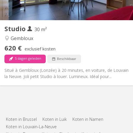
Privaat
Badkamer:
Privé (aparte kamer)
Keuken:
2
30 m
Oppervlakte:
3
Private kamers:
Studio
Andere
30 m²
Rustig
Sfeer:
Gembloux
Nee
Toegang voor PBM:
620 €
Rookvrij
Roker:
exclusief kosten
Nee
Huisdieren:
5 dagen geleden
Beschikbaar
Situé à Gembloux (Lonzée) à 20 minutes, en voiture, de Louvain
la Neuve. Joli petit Studio à louer. Lumineux. Idéal pour...
Koten in Brussel
Koten in Luik
Koten in Namen
Koten in Louvain-La-Neuve