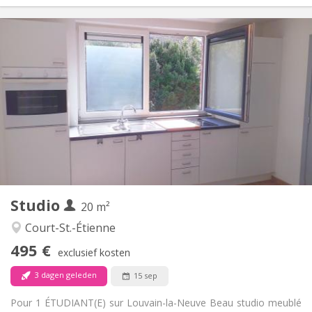
Praktische Informatie
495 €
Huur:
100 €
Kosten:
12 maanden
Duur:
Nee
Domiciliëring:
Inrichting
Privaat
Badkamer:
in de kamer
Keuken:
2
20 m
Oppervlakte:
1
Private kamers:
Studio
Andere
20 m²
Rustig
Sfeer:
Court-St.-Étienne
Nee
Toegang voor PBM:
495 €
Rookvrij
Roker:
exclusief kosten
Nee
Huisdieren:
3 dagen geleden
15 sep
Pour 1 ÉTUDIANT(E) sur Louvain-la-Neuve Beau studio meublé