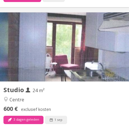
KV 1415
Studio meublé bien situé à 3 minutes à pied du centre de
Louvain-la-Neuve. Il se situe au deuxième étage d'un immeuble
très bien entretenu.
Studio
24 m²
Centre
600 €
exclusief kosten
3 dagen geleden
1 sep