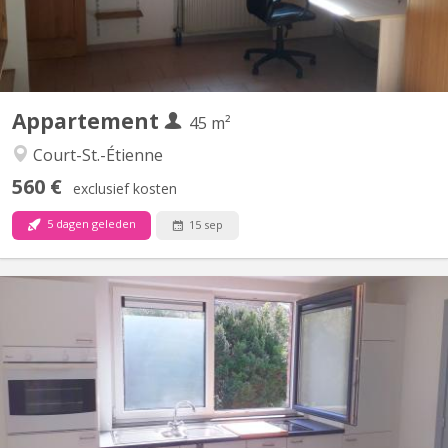
Appartement
45 m²
Court-St.-Étienne
560 €
exclusief kosten
5 dagen geleden
15 sep
KV 1614
Pour 1 ÉTUDIANT(E) sur Louvain-la-Neuve Beau studio meublé
complètement privatif de 20M2 à louer pour l’année académique
2026-2027 Parfait état 495 euros par mois Forfait pour les
charges 100 euros par mois = 595 euros TOUT COMPRIS
(électricité, chauffage, eau, internet) Pas de domicile Pas...