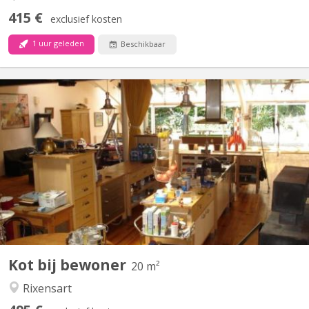
415 €
exclusief kosten
1 uur geleden
Beschikbaar
KV 1384
ERASMUS OU STAGIAIRE ideal STAGIAIRE GSK ou internship EU :
3 chambres a louer dans un grand loft a Genval a cote de la gare,
trains toutes les 30 min pour LLN et BXL. 17 min LLN super
endroit a cote de la gare mais aussi a cote de tous les
commerces et facilites. Convient pour stagiaires...
Kot bij bewoner
20 m²
Rixensart