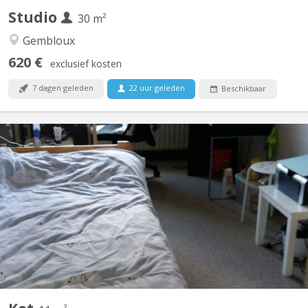
Studio
30 m²
Gembloux
620 €
exclusief kosten
7 dagen geleden
22 uur geleden
Beschikbaar
KV 1764
Chambre avec lavabo , 11 m2 dans un communautaire de 6
chambres partagées sur 2 niveaux un bloc sanitaire (douche +
toilette) pour 3 chambres