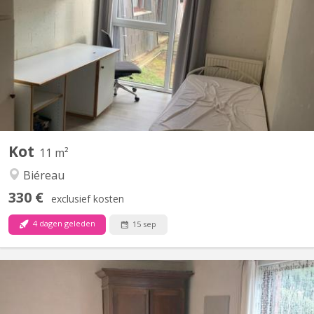
Chambre de 11m2, meublée, équipée d’un évier. Résidence
disposant d’un parking et d’un cadre verdoyant. Loyer €450 /
mois : toutes charges comprises Garantie locative €700 Taxe de
séjour lln : €325 / an Commun de 8 chambres au rez-de-
chaussée-de-chaussée, comprenant 1 salle de douche, 2 WC, 1...
Kot
11 m²
Biéreau
330 €
exclusief kosten
4 dagen geleden
15 sep
KV 511
Une chambre de 13 m² au rez-de-chaussée d’une maison privée