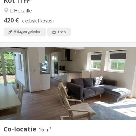
Kot
11 m²
L'Hocaille
420 €
exclusief kosten
9 dagen geleden
1 sep
KV 1427
2 chambres à louer dans villa lumineuse et moderne, proche de
Louvain-la-Neuve (7 km) et de l'Axis Parc ( 4 km). Bus 34 pour
Louvain-la-Neuve à 30 mètres ; parking extérieur : 480€ par mois,
charges comprises. Pour non-fumeur ou fumeur uniquement en
extérieur. Les autres chambres sont occupées par...
Co-locatie
16 m²