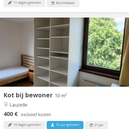
11 dagen geleden
Beschikbaar
KV 1744
Bienvenue aux étudiants Erasmus, nous parlons anglais et vous
pourrez apprendre le français, -) Uniquement pour le Q2 (Fev 27-
June27 ! ) Pas de domiciliation possible, uniquement pour les
étudiants, non fumeurs, non allergiques aux chat/chien. La
chambre est disponible dès fevrier 2027....
Kot bij bewoner
10 m²
Lauzelle
400 €
exclusief kosten
16 dagen geleden
12 uur geleden
31 jan