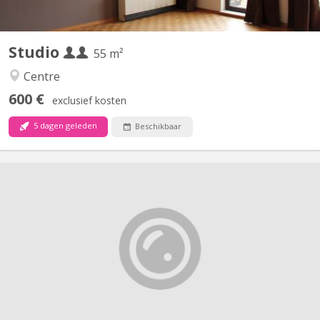
Studio
55 m²
Centre
600 €
exclusief kosten
5 dagen geleden
Beschikbaar
KV 2267
À louer pour minimum 10 mois 2026/2027 LLN Reste 1 chambre
pour étudiant, spacieuse et lumineuse à 3km de Louvain La
Neuve chez l'habitant, dans jolie maison atypique 4 façades avec
jardin. Non-fumeur uniquement. Pas d'animaux j'ai déjà un petit
chien. Pas de domiciliation. 420€ (545€ charges...