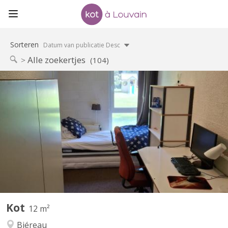
Sorteren
Datum van publicatie Desc
Alle zoekertjes
(104)
KV 2269
Kot à louer Louvain la Neuve
Kot
12 m²
Biéreau