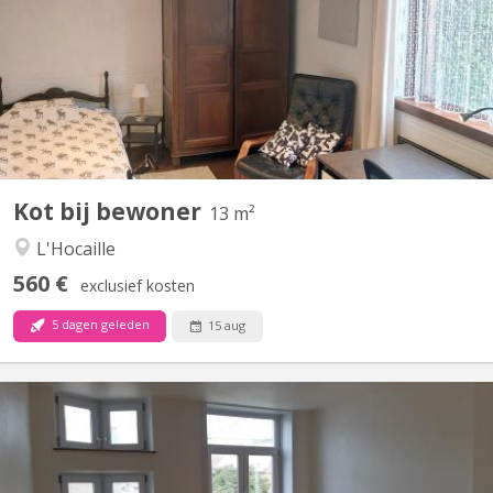
comprenant deux chambres d’étudiant. La salle de bain (douche)
et le coin cuisine sont partagés entre les deux étudiants. Dans un
quartier calme et vert à la limite entre Louvain-la-Neuve et
Ottignies (quartier du Blocry). Il reste une...
Kot bij bewoner
13 m²
L'Hocaille
560 €
exclusief kosten
5 dagen geleden
15 aug
KV 1248
Uniquement pour étudiants : 3 chambres à louer dans grande
maison de 6 chambres, située à NIVELLES près de la Haute école