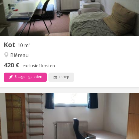
Kot
10 m²
Biéreau
420 €
exclusief kosten
5 dagen geleden
15 sep
KV 1905
Uniquement pour 1 ÉTUDIANT(E) sur Louvain-la-Neuve Beau
studio meublé complètement privatif de 45M2 à louer Parfait
état Loyer mensuel 560 euros, forfait pour les charges 100 euros
par mois = 660 euros TOUT COMPRIS (électricité, chauffage,
eau, internet) Pas de domicile Séjour carrelé, cuisine...