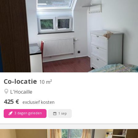
KV 2271
Chambre meublée & fraîchement rénovée – Quartier de l'Hocaille ​
Vous cherchez un lieu de vie agréable, lumineux et idéalement
situé ? Venez nous rejoindre dans notre colocation de 3
personnes au sein d'une maison unifamiliale ! ​📍 Localisation
idéale ​Située dans le quartier très recherché de...
Co-locatie
10 m²
L'Hocaille
425 €
exclusief kosten
3 dagen geleden
1 sep
KV 2270