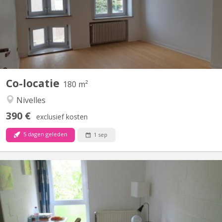
HE2B. Chaque chambre dispose d'un lavabo et la maison est
composée de 2 salles de bain et 1 salle de douche, d'une grande
cuisine et un grand living communs. La maison est...
Co-locatie
180 m²
Nivelles
390 €
exclusief kosten
5 dagen geleden
1 sep
KV 1412
Chambre 313 au 3e étage dans un communautaire de 6. 2 WC 1
douche commune pour 2 chambres Lit sans matelas
Environnement verdoyant et calme.