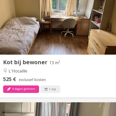
Annonce chambre 1: DEUX chambres (kots) contiguës à louer
dans une maison unifamiliale. Chambre 1 : 11 m² Loyer de 505 €
Charges mensuelles : 95€. • Fenêtre avec moustiquaire •
Orientation sud • Vue sur le jardin et le petit bois • Évier et
armoire de rangement privative (uniquement...
Kot bij bewoner
13 m²
L'Hocaille
525 €
exclusief kosten
4 dagen geleden
1 sep
KV 2256