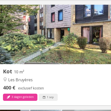
KV 1583
Chambre meublée avec lavabo individuel située dans un
appartement de type communautaire compose de 8 chambres
d'étudiants.
Kot
10 m²
Les Bruyères
400 €
exclusief kosten
3 dagen geleden
1 sep