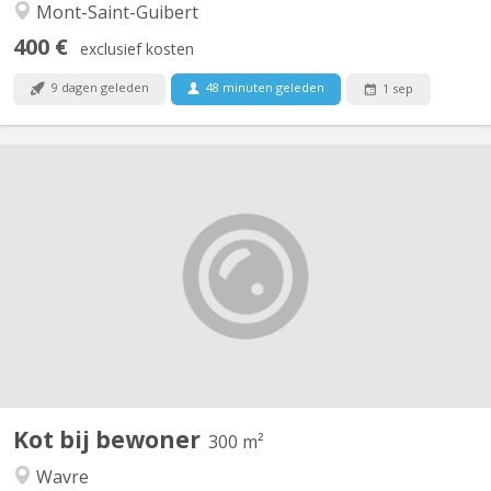
Mont-Saint-Guibert
400 €
exclusief kosten
9 dagen geleden
48 minuten geleden
1 sep
KV 2263
Bonjour, Je m’appelle Jacques et j’ai 86 ans. Je vis seul dans une
superbe maison à Wavre. Je serais donc ravi d’accueillir des gens
chez moi pour discuter et passer du temps ensemble. J’ai 2
chambres disponibles.
Kot bij bewoner
300 m²
Wavre