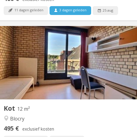
11 dagen geleden
3 dagen geleden
25 aug
KV 1828
A louer pour 2026-2027 , grande chambre meublée située à
l'Hocaille, rue des Blancs chevaux, dans communautaire de 6,
avec frigo individuel dans la chambre. Proximité des auditoires
(kiné, psychologie, lettres, droit , sciences économiques, etc),
des commerces, et du centre sportif. En...
Kot
12 m²
Blocry
495 €
exclusief kosten