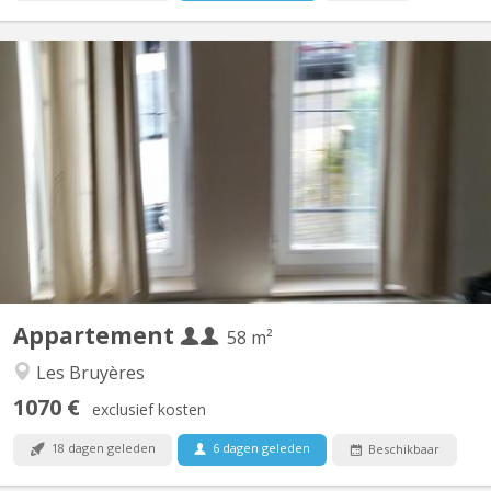
KV 277
Appartement tout confort aux Bruyères composé de : - Grande
chambre séparée et une autre pièce/bureau ou ch. avec meubles
à disposition. - Salon et Sam meublés, - WC séparé avec lave-
mains, tablette et miroir - Cuisine équipée avec grand four
électrique, 4 taques électrique Indiction, frigo,...
Appartement
58 m²
Les Bruyères
1070 €
exclusief kosten
18 dagen geleden
6 dagen geleden
Beschikbaar