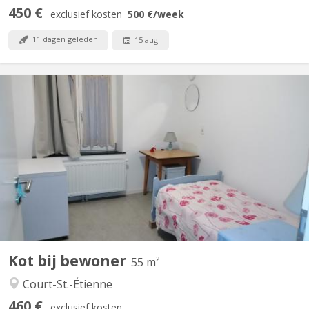
450 €
exclusief kosten
500 €
/week
11 dagen geleden
15 aug
KV 1492
Location 460€/mois, libre de suite. Chauffage central, eau froide,
eau chaude, Plus un forfait de 35€ pour l'électricité.
Kot bij bewoner
55 m²
Court-St.-Étienne
460 €
exclusief kosten