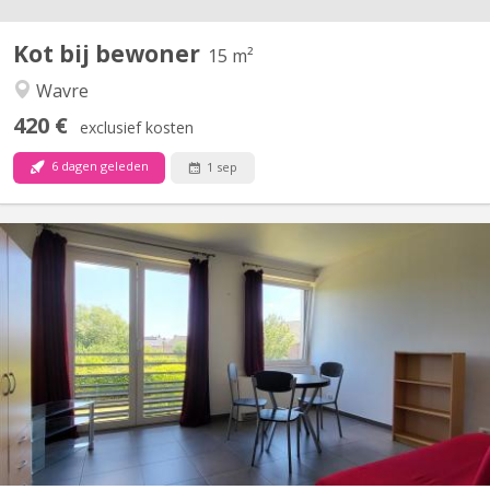
Kot bij bewoner
15 m²
Wavre
420 €
exclusief kosten
6 dagen geleden
1 sep
KV 1078
Situé à Gembloux (Lonzée) à 20 minutes, en voiture, de Louvain
la Neuve. Joli petit Studio à louer. Lumineux. Idéal pour personne
seule ou étudiant-e-Composé d'une pièce de vie avec cuisine
équipée (frigo et partie congélateur, four, 4 taques
vitrocéramiques, lave-vaisselle) , une salle de bain...