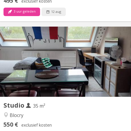
495 €
exclusief kosten
3 uur geleden
12 aug
KV 1335
Studio meublé pour un étudiant (sauf le matelas) Prix toutes
charges comprises (chauffage, eau, électricité) + télédistribution
et internet illimité
Studio
35 m²
Blocry
550 €
exclusief kosten