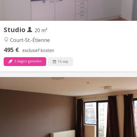
Studio
20 m²
Court-St.-Étienne
495 €
exclusief kosten
5 dagen geleden
15 sep
KV 2268
Très grand sturdio de 55 m2 avec cuisines équipée privativve,
salle de bain privative, balcon, video parlophone