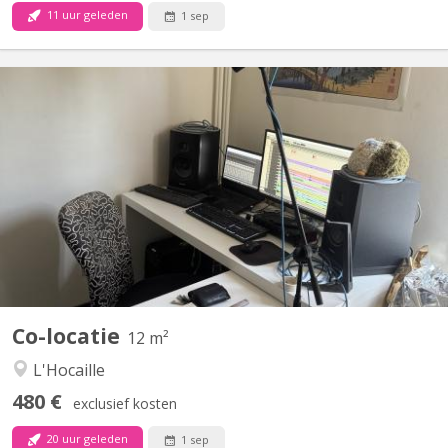
11 uur geleden
1 sep
KV 1837
✨Superbe maison quartier de l’hocaille Une place se libère dans
une colocation de 4 situé dans le quartier de l’hocaille, à côté de
la piscine de Blocry. ✨12m2 ✨le loyer est de 530€ ( avec charge
et wifi ) ✨Non meublé ✨Terasse ✨Salle de bain avec baignoire
✨Quartier calme ✨disponible début...
Co-locatie
12 m²
L'Hocaille
480 €
exclusief kosten
20 uur geleden
1 sep