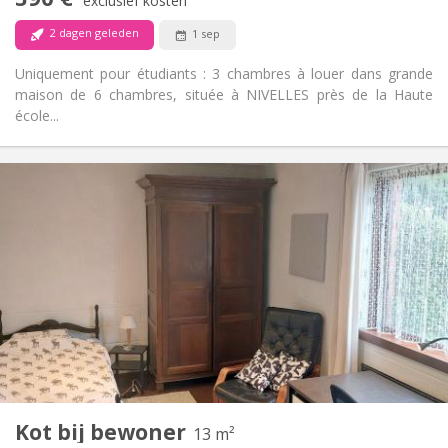
Rookvrij
Roker:
exclusief kosten
Nee
Huisdieren:
2 dagen geleden
1 sep
Uniquement pour étudiants : 3 chambres à louer dans grande
maison de 6 chambres, située à NIVELLES près de la Haute
école...
Praktische Informatie
560 €
Huur:
60 €
Kosten:
10 maanden
Duur:
Met voorwaarden
Domiciliëring:
Inrichting
Gemeenschappelijk
Badkamer:
Gemeenschappelijk
Keuken:
2
13 m
Oppervlakte:
1
Private kamers:
Kot bij bewoner
Andere
13 m²