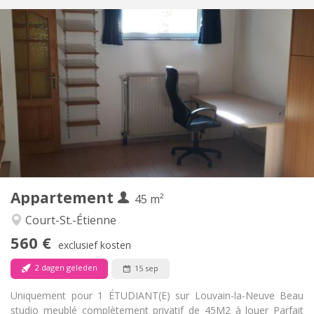
Praktische Informatie
560 €
Huur:
100 €
Kosten:
12 maanden
Duur:
Nee
Domiciliëring:
Inrichting
Privaat
Badkamer:
Privé (aparte kamer)
Keuken:
2
45 m
Oppervlakte:
3
Private kamers:
Appartement
Andere
45 m²
Ernstig
Sfeer:
Court-St.-Étienne
Nee
Toegang voor PBM:
560 €
Rookvrij
Roker:
exclusief kosten
Nee
Huisdieren:
2 dagen geleden
15 sep
Uniquement pour 1 ÉTUDIANT(E) sur Louvain-la-Neuve Beau
studio meublé complètement privatif de 45M2 à louer Parfait