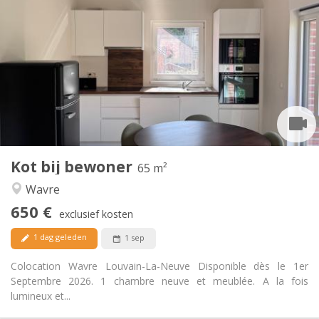
650 €
Huur:
100 €
Kosten:
12 maanden
Duur:
Nee
Domiciliëring:
Inrichting
Gemeenschappelijk
Badkamer:
Gemeenschappelijk
Keuken:
2
65 m
Oppervlakte:
1
Private kamers:
Kot bij bewoner
Andere
65 m²
Ernstig, hartelijk, rustig
Sfeer:
Wavre
Nee
Toegang voor PBM:
650 €
Rookvrij
Roker:
exclusief kosten
Nee
Huisdieren:
1 dag geleden
1 sep
Colocation Wavre Louvain-La-Neuve Disponible dès le 1er
Septembre 2026. 1 chambre neuve et meublée. A la fois
lumineux et...