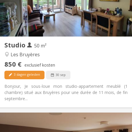
Inrichting
Privaat
Badkamer:
Privé (aparte kamer)
Keuken:
2
50 m
Oppervlakte:
4
Private kamers:
Studio
Andere
50 m²
Hartelijk, rustig, ernstig
Sfeer:
Les Bruyères
Ja
Toegang voor PBM:
850 €
Rookvrij
Roker:
exclusief kosten
Nee
Huisdieren:
3 dagen geleden
30 sep
Bonjour, Je sous-loue mon studio-appartement meublé (1
chambre) situé aux Bruyères pour une durée de 11 mois, de fin
septembre...
Praktische Informatie
600 € (300 €/pers.)
Huur: