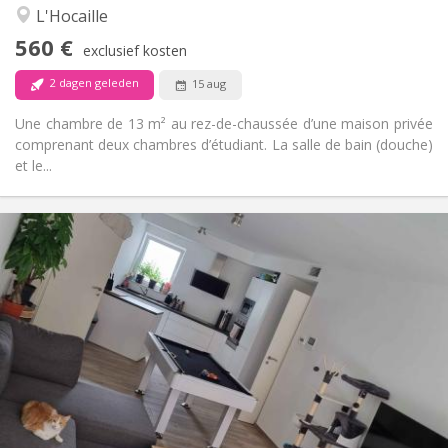
Rustig
Sfeer:
L'Hocaille
Nee
Toegang voor PBM:
560 €
Rookvrij
Roker:
exclusief kosten
Nee
Huisdieren:
2 dagen geleden
15 aug
Une chambre de 13 m² au rez-de-chaussée d’une maison privée
comprenant deux chambres d’étudiant. La salle de bain (douche)
et le...
Praktische Informatie
650 €
Huur:
150 €
Kosten:
12 maanden, 11 maanden, 10 maanden
Duur:
Toegelaten
Domiciliëring:
Inrichting
Gemeenschappelijk
Badkamer:
Gemeenschappelijk
Keuken:
2
94 m
Oppervlakte:
1
Private kamers: