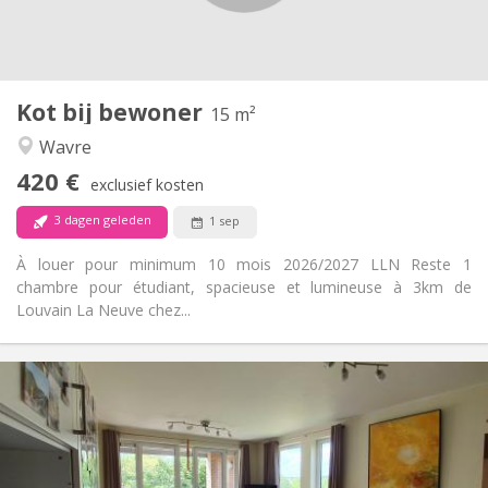
Gemeenschappelijk
Badkamer:
Gemeenschappelijk
Keuken:
2
15 m
Oppervlakte:
1
Private kamers:
Kot bij bewoner
Andere
15 m²
Rustig
Sfeer:
Wavre
Ja
Toegang voor PBM:
420 €
Rookvrij
Roker:
exclusief kosten
Nee
Huisdieren:
3 dagen geleden
1 sep
À louer pour minimum 10 mois 2026/2027 LLN Reste 1
chambre pour étudiant, spacieuse et lumineuse à 3km de
Louvain La Neuve chez...
Praktische Informatie
850 €
Huur:
60 €
Kosten:
11 maanden
Duur:
Nee
Domiciliëring: