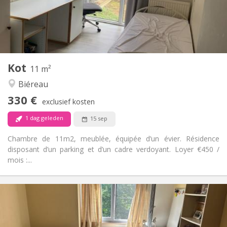
Inrichting
Gemeenschappelijk
Badkamer:
Gemeenschappelijk
Keuken:
2
11 m
Oppervlakte:
1
Private kamers:
Kot
Andere
11 m²
Ernstig, gemeenschappelijk
Sfeer:
Biéreau
Nee
Toegang voor PBM:
330 €
Rookvrij
Roker:
exclusief kosten
Nee
Huisdieren:
1 dag geleden
15 sep
Chambre de 11m2, meublée, équipée d’un évier. Résidence
disposant d’un parking et d’un cadre verdoyant. Loyer €450 /
mois :...
Praktische Informatie
525 €
Huur:
95 €
Kosten: