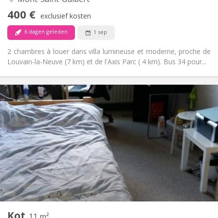
Nee
Toegang voor PBM:
400 €
Rookvrij
Roker:
exclusief kosten
Nee
Huisdieren:
6 dagen geleden
1 sep
2 chambres à louer dans villa lumineuse et moderne, proche de
Louvain-la-Neuve (7 km) et de l'Axis Parc ( 4 km). Bus 34 pour...
Praktische Informatie
420 €
Huur:
110 €
Kosten:
12 maanden
Duur:
Nee
Domiciliëring:
Inrichting
Gemeenschappelijk
Badkamer:
Gemeenschappelijk
Keuken:
2
11 m
Oppervlakte:
1
Private kamers:
Kot
Andere
11 m²