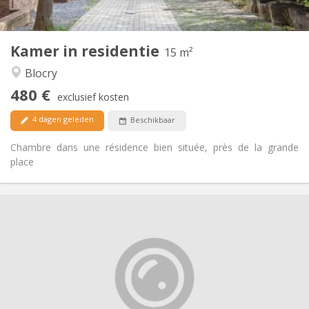
2
15 m
Oppervlakte:
1
Private kamers:
Kamer in residentie
Andere
15 m²
Hartelijk
Sfeer:
Blocry
Nee
Toegang voor PBM:
480 €
Rookvrij
Roker:
exclusief kosten
Nee
Huisdieren:
4 dagen geleden
Beschikbaar
Chambre dans une résidence bien située, près de la grande
place
Praktische Informatie
420 €
Huur:
125 €
Kosten:
10 maanden
Duur:
Toegelaten
Domiciliëring:
Inrichting