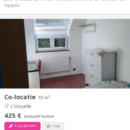
équipée...
Praktische Informatie
425 €
Huur:
150 €
Kosten:
12 maanden, 11 maanden, 10 maanden
Duur:
Nee
Domiciliëring:
Inrichting
Gemeenschappelijk
Badkamer:
Gemeenschappelijk
Keuken:
2
10 m
Oppervlakte:
1
Private kamers:
Co-locatie
Andere
10 m²
Ernstig, hartelijk, rustig
Sfeer:
L'Hocaille
Nee
Toegang voor PBM:
425 €
Rookvrij
Roker:
exclusief kosten
Nee
Huisdieren:
9 uur geleden
1 sep