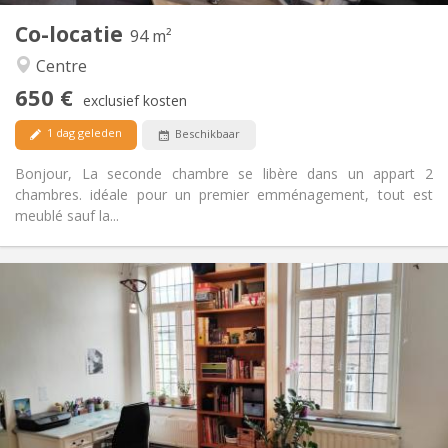
Co-locatie
Andere
94 m²
Hartelijk, rustig
Sfeer:
Centre
Ja
Toegang voor PBM:
650 €
Rookvrij
Roker:
exclusief kosten
Toegestaan
Huisdieren:
1 dag geleden
Beschikbaar
Bonjour, La seconde chambre se libère dans un appart 2
chambres. idéale pour un premier emménagement, tout est
meublé sauf la...
Praktische Informatie
450 €
Huur:
50 €
Kosten:
12 maanden
Duur:
Nee
Domiciliëring:
Inrichting
Gemeenschappelijk
Badkamer: