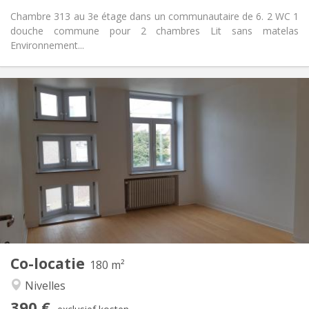
Chambre 313 au 3e étage dans un communautaire de 6. 2 WC 1
douche commune pour 2 chambres Lit sans matelas
Environnement...
Praktische Informatie
390 €
Huur:
75 €
Kosten:
12 maanden
Duur:
Met voorwaarden
Domiciliëring:
Inrichting
Gemeenschappelijk
Badkamer:
Gemeenschappelijk
Keuken:
2
180 m
Oppervlakte:
1
Private kamers:
Co-locatie
Andere
180 m²
Rustig
Sfeer:
Nivelles
Nee
Toegang voor PBM:
390 €