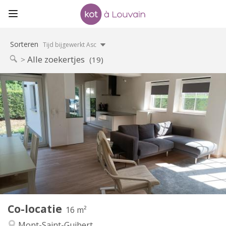
Sorteren
Tijd bijgewerkt Asc
Alle zoekertjes
(19)
Praktische Informatie
400 €
Huur:
80 €
Kosten:
12 maanden, 10 maanden
Duur:
Nee
Domiciliëring:
Inrichting
Gemeenschappelijk
Badkamer:
Gemeenschappelijk
Keuken:
2
16 m
Oppervlakte:
1
Private kamers:
Co-locatie
Andere
16 m²
Rustig
Sfeer:
Mont-Saint-Guibert