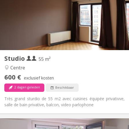
70 € (35 €/pers.)
Kosten:
12 maanden
Duur:
Toegelaten
Domiciliëring:
Inrichting
Privaat
Badkamer:
Privé (aparte kamer)
Keuken:
2
55 m
Oppervlakte:
3
Private kamers:
Studio
Andere
55 m²
Rustig, ernstig
Sfeer:
Centre
Ja
Toegang voor PBM:
600 €
Rookvrij
Roker:
exclusief kosten
Nee
Huisdieren:
2 dagen geleden
Beschikbaar
Très grand sturdio de 55 m2 avec cuisines équipée privativve,
salle de bain privative, balcon, video parlophone
Praktische Informatie