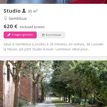
3
Private kamers:
Studio
Andere
30 m²
Rustig
Sfeer:
Gembloux
Nee
Toegang voor PBM:
620 €
Rookvrij
Roker:
exclusief kosten
Nee
Huisdieren:
4 dagen geleden
Beschikbaar
Situé à Gembloux (Lonzée) à 20 minutes, en voiture, de Louvain
la Neuve. Joli petit Studio à louer. Lumineux. Idéal pour...
Praktische Informatie
480 €
Huur:
0 €
Kosten:
12 maanden
Duur:
Toegelaten
Domiciliëring:
Inrichting
Gemeenschappelijk
Badkamer:
Gemeenschappelijk
Keuken: