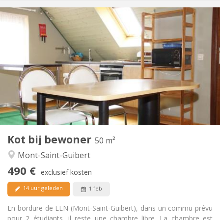
Praktische Informatie
490 €
Huur:
0 €
Kosten:
12 maanden, 11 maanden, 10 maanden, 5-6
Duur:
maanden
Nee
Domiciliëring:
Inrichting
Gemeenschappelijk
Badkamer:
Gemeenschappelijk
Keuken:
2
50 m
Oppervlakte:
1
Private kamers:
Kot bij bewoner
50 m²
Andere
Mont-Saint-Guibert
Hartelijk, ernstig, rustig, gemeenschappelijk
Sfeer:
490 €
Nee
Toegang voor PBM:
exclusief kosten
Rookvrij
Roker:
14 uur geleden
1 feb
Nee
Huisdieren:
En bordure de LLN (Mont-Saint-Guibert), dans un commu prévu
pour 2 étudiants, il reste une chambre libre. La chambre est