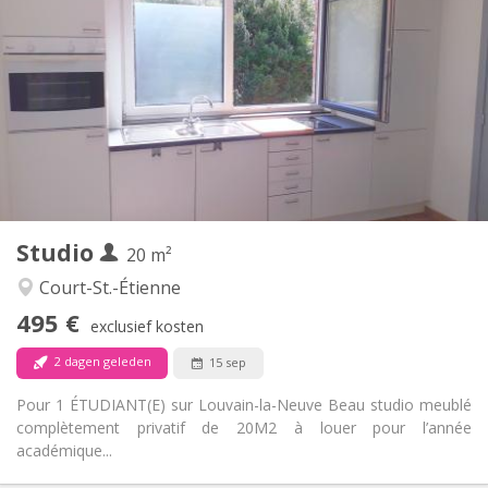
495 €
Huur:
100 €
Kosten:
12 maanden
Duur:
Nee
Domiciliëring:
Inrichting
Privaat
Badkamer:
in de kamer
Keuken:
2
20 m
Oppervlakte:
1
Private kamers:
Studio
Andere
20 m²
Rustig
Sfeer:
Court-St.-Étienne
Nee
Toegang voor PBM:
495 €
Rookvrij
Roker:
exclusief kosten
Nee
Huisdieren:
2 dagen geleden
15 sep
Pour 1 ÉTUDIANT(E) sur Louvain-la-Neuve Beau studio meublé
complètement privatif de 20M2 à louer pour l’année
académique...