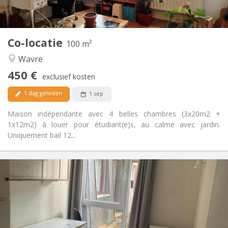
Gemeenschappelijk
Keuken:
2
100 m
Oppervlakte:
5
Private kamers:
Co-locatie
Andere
100 m²
Rustig
Sfeer:
Wavre
Nee
Toegang voor PBM:
450 €
Rookvrij
Roker:
exclusief kosten
Nee
Huisdieren:
1 dag geleden
1 sep
Maison indépendante avec 4 belles chambres (3x20m2 +
1x12m2) à louer pour étudiant(e)s, au calme avec jardin.
Uniquement bail 12...
Praktische Informatie
330 €
Huur:
120 €
Kosten:
12 maanden
Duur:
Nee
Domiciliëring: