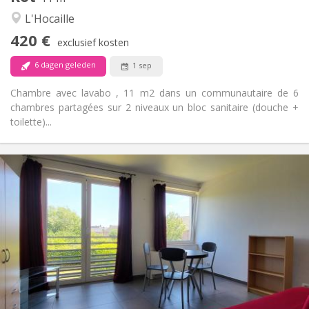
Gemeenschappelijk
Sfeer:
L'Hocaille
Nee
Toegang voor PBM:
420 €
Rookvrij
Roker:
exclusief kosten
Nee
Huisdieren:
6 dagen geleden
1 sep
Chambre avec lavabo , 11 m2 dans un communautaire de 6
chambres partagées sur 2 niveaux un bloc sanitaire (douche +
toilette)...
Praktische Informatie
620 €
Huur:
150 €
Kosten:
12 maanden
Duur:
Nee
Domiciliëring:
Inrichting
Privaat
Badkamer:
Privé (aparte kamer)
Keuken:
2
30 m
Oppervlakte: