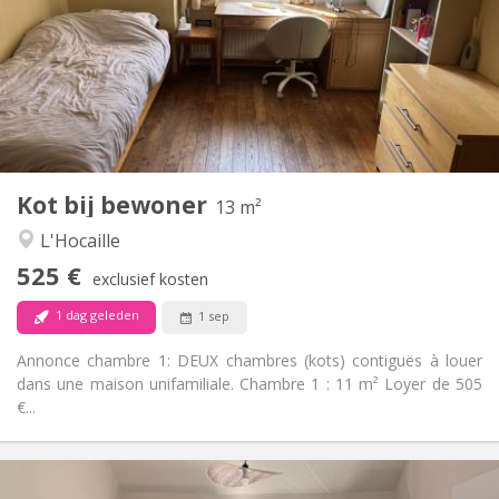
12 maanden
Duur:
Nee
Domiciliëring:
Inrichting
Gemeenschappelijk
Badkamer:
Gemeenschappelijk
Keuken:
2
13 m
Oppervlakte:
3
Private kamers:
Kot bij bewoner
Andere
13 m²
Gemeenschappelijk, ernstig, hartelijk, rustig
Sfeer:
L'Hocaille
Nee
Toegang voor PBM:
525 €
Rookvrij
Roker:
exclusief kosten
Nee
Huisdieren:
1 dag geleden
1 sep
Annonce chambre 1: DEUX chambres (kots) contiguës à louer
dans une maison unifamiliale. Chambre 1 : 11 m² Loyer de 505
€...
Praktische Informatie