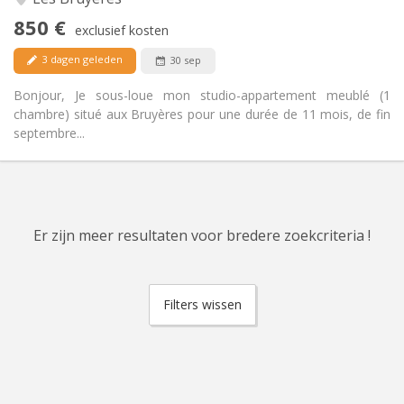
Ja
Toegang voor PBM:
850 €
Rookvrij
Roker:
exclusief kosten
Nee
Huisdieren:
3 dagen geleden
30 sep
Bonjour, Je sous-loue mon studio-appartement meublé (1
chambre) situé aux Bruyères pour une durée de 11 mois, de fin
septembre...
Er zijn meer resultaten voor bredere zoekcriteria !
Filters wissen