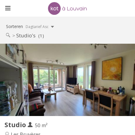
Sorteren
Dagtarief Asc
Studio's
(1)
Praktische Informatie
850 €
Huur:
60 €
Kosten:
11 maanden
Duur:
Nee
Domiciliëring:
Inrichting
Privaat
Badkamer:
Privé (aparte kamer)
Keuken:
2
50 m
Oppervlakte:
4
Private kamers:
Studio
Andere
50 m²
Ernstig, hartelijk, rustig
Sfeer:
Les Bruyères