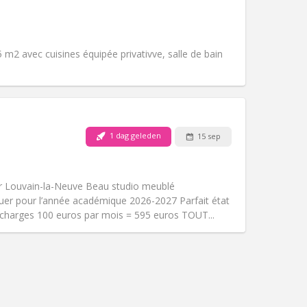
Huisdieren:
Nee
Roker:
Rookvrij
Toegang voor PBM:
Ja
Sfeer:
Rustig, ernstig
 m2 avec cuisines équipée privativve, salle de bain
Andere
1 dag geleden
15 sep
Huisdieren:
Nee
Roker:
Rookvrij
Toegang voor PBM:
Nee
 Louvain-la-Neuve Beau studio meublé
Sfeer:
Rustig
uer pour l’année académique 2026-2027 Parfait état
Andere
 charges 100 euros par mois = 595 euros TOUT...