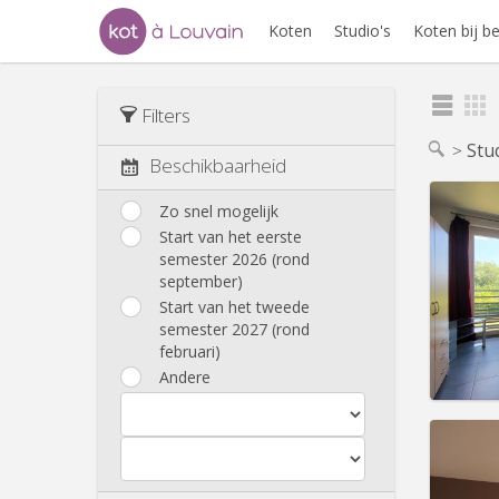
Koten
Studio's
Koten bij 
Filters
Stu
Beschikbaarheid
Zo snel mogelijk
Start van het eerste
semester 2026 (rond
Domicil
september)
Duur:
1
Kosten
Start van het tweede
Huur:
6
semester 2027 (rond
februari)
Prakt
Andere