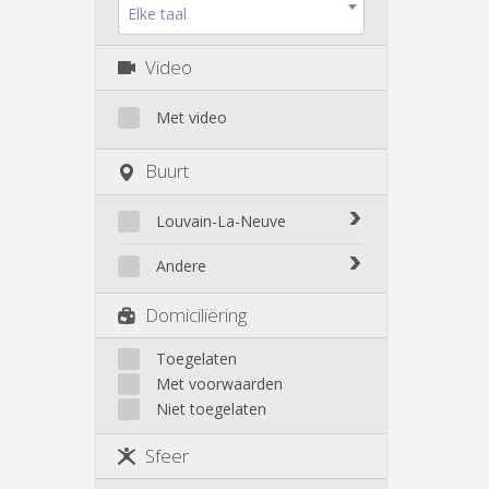
Elke taal
Video
Met video
Buurt
Louvain-La-Neuve
Biéreau
Andere
Blocry
Court-St.-Étienne
Domiciliëring
Centre
Gembloux
L'Hocaille
Genappe
Toegelaten
La Baraque
Met voorwaarden
Mont-Saint-Guibert
Lauzelle
Niet toegelaten
Nivelles
Les Bruyères
Ottignies
Sfeer
Rixensart