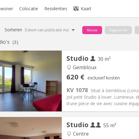
bewoner
Colocatie
Residenties
Kaart
Sorteren
Datum van publicatie Asc
Nieuw
Bijgewerkt
dio's
(3)
Studio
30 m²
Gembloux
iëring:
Nee
Private kamers:
3
620 €
exclusief kosten
2 maanden
Oppervlakte:
30 m
2
:
150 €
Keuken:
Privé (aparte kamer)
KV 1078
Situé à Gembloux (Lonzé
20 €
Badkamer:
Privaat
Joli petit Studio à louer. Lumineux
ische Informatie
Inrichting
d'une pièce de vie avec cuisine équipé
Studio
55 m²
Centre