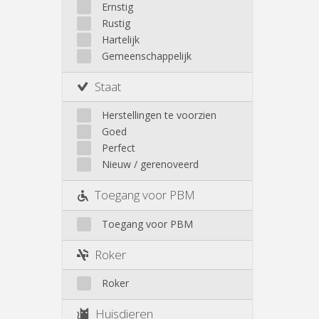
Walhain
Ernstig
Wavre
Rustig
Buiten Louvain-La-Neuve
Hartelijk
Gemeenschappelijk
Staat
Herstellingen te voorzien
Goed
Perfect
Nieuw / gerenoveerd
Toegang voor PBM
Toegang voor PBM
Roker
Roker
Huisdieren