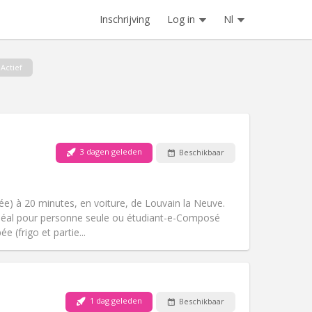
Inschrijving
Log in
Nl
Actief
3 dagen geleden
Beschikbaar
Huisdieren:
Nee
Roker:
Rookvrij
Toegang voor PBM:
Nee
e) à 20 minutes, en voiture, de Louvain la Neuve.
Sfeer:
Rustig
. Idéal pour personne seule ou étudiant-e-Composé
Andere
e (frigo et partie...
1 dag geleden
Beschikbaar