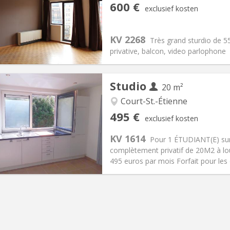
iëring:
Toegelaten
Private kamers:
3
600 €
exclusief kosten
2 maanden
Oppervlakte:
55 m
2
:
70 € (35 €/pers.)
Keuken:
Privé (aparte kamer)
00 € (300 €/pers.)
Badkamer:
Privaat
KV 2268
Très grand sturdio de 55
ische Informatie
Inrichting
privative, balcon, video parlophone
Studio
20 m²
Court-St.-Étienne
iëring:
Nee
Private kamers:
1
495 €
exclusief kosten
2 maanden
Oppervlakte:
20 m
2
:
100 €
Keuken:
in de kamer
KV 1614
Pour 1 ÉTUDIANT(E) sur
95 €
Badkamer:
Privaat
complètement privatif de 20M2 à lo
ische Informatie
Inrichting
495 euros par mois Forfait pour les