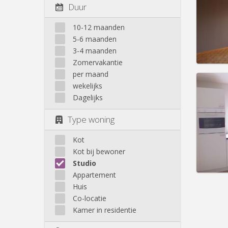
Domicil
Duur
Duur:
1
Kosten
10-12 maanden
Huur:
6
5-6 maanden
Prakt
3-4 maanden
Zomervakantie
per maand
wekelijks
Dagelijks
Domicil
Type woning
Duur:
1
Kosten
Huur:
4
Kot
Kot bij bewoner
Prakt
Studio
Appartement
Huis
Co-locatie
Kamer in residentie