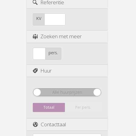
Referentie
KV
Zoeken met meer
pers.
Huur
Alle huurprijzen
Totaal
Per pers.
Contacttaal