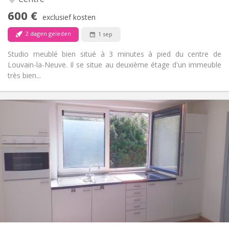
Nee
Toegang voor PBM:
600 €
Rookvrij
Roker:
exclusief kosten
Nee
Huisdieren:
2 dagen geleden
1 sep
Studio meublé bien situé à 3 minutes à pied du centre de
Louvain-la-Neuve. Il se situe au deuxième étage d'un immeuble
très bien...
Praktische Informatie
495 €
Huur:
100 €
Kosten:
12 maanden
Duur:
Nee
Domiciliëring:
Inrichting
Privaat
Badkamer:
in de kamer
Keuken:
2
20 m
Oppervlakte:
1
Private kamers: