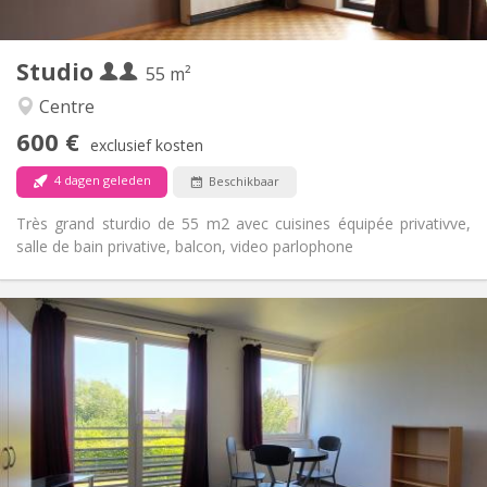
2
55 m
Oppervlakte:
3
Private kamers:
Studio
Andere
55 m²
Rustig, ernstig
Sfeer:
Centre
Ja
Toegang voor PBM:
600 €
Rookvrij
Roker:
exclusief kosten
Nee
Huisdieren:
4 dagen geleden
Beschikbaar
Très grand sturdio de 55 m2 avec cuisines équipée privativve,
salle de bain privative, balcon, video parlophone
Praktische Informatie
620 €
Huur:
150 €
Kosten:
12 maanden
Duur:
Nee
Domiciliëring:
Inrichting
Privaat
Badkamer: