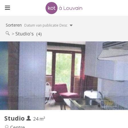
Sorteren
Datum van publicatie Desc
Studio's
(4)
Praktische Informatie
600 €
Huur:
45 €
Kosten:
12 maanden
Duur:
Nee
Domiciliëring:
Inrichting
Privaat
Badkamer:
in de kamer
Keuken:
2
24 m
Oppervlakte:
2
Private kamers:
Studio
Andere
24 m²
Ernstig, rustig, hartelijk
Sfeer:
Centre