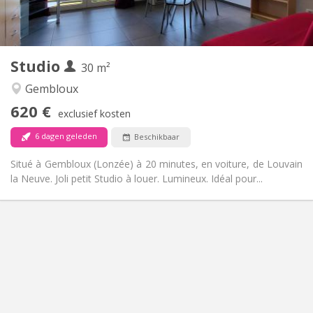
Privé (aparte kamer)
Keuken:
2
30 m
Oppervlakte:
3
Private kamers:
Studio
Andere
30 m²
Rustig
Sfeer:
Gembloux
Nee
Toegang voor PBM:
620 €
Rookvrij
Roker:
exclusief kosten
Nee
Huisdieren:
6 dagen geleden
Beschikbaar
Situé à Gembloux (Lonzée) à 20 minutes, en voiture, de Louvain
la Neuve. Joli petit Studio à louer. Lumineux. Idéal pour...