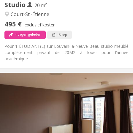
Studio
Andere
20 m²
Rustig
Sfeer:
Court-St.-Étienne
Nee
Toegang voor PBM:
495 €
Rookvrij
Roker:
exclusief kosten
Nee
Huisdieren:
4 dagen geleden
15 sep
Pour 1 ÉTUDIANT(E) sur Louvain-la-Neuve Beau studio meublé
complètement privatif de 20M2 à louer pour l’année
académique...
Praktische Informatie
600 € (300 €/pers.)
Huur:
70 € (35 €/pers.)
Kosten:
12 maanden
Duur:
Toegelaten
Domiciliëring:
Inrichting
Privaat
Badkamer:
Privé (aparte kamer)
Keuken: