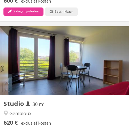
600 €
exclusief kosten
2 dagen geleden
Beschikbaar
KV 1078
Situé à Gembloux (Lonzée) à 20 minutes, en voiture, de Louvain
la Neuve. Joli petit Studio à louer. Lumineux. Idéal pour personne
seule ou étudiant-e-Composé d'une pièce de vie avec cuisine
équipée (frigo et partie congélateur, four, 4 taques
vitrocéramiques, lave-vaisselle) , une salle de bain...
Studio
30 m²
Gembloux
620 €
exclusief kosten