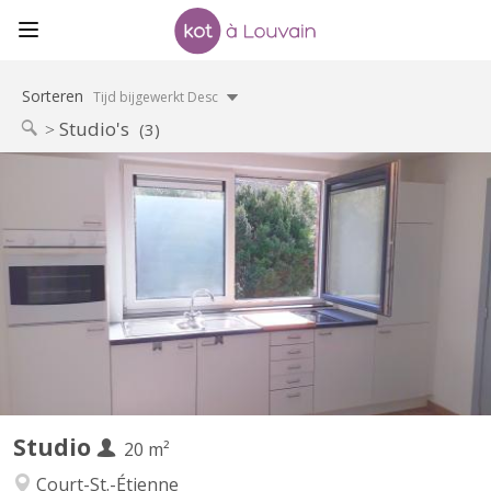
Sorteren
Tijd bijgewerkt Desc
Studio's
(3)
KV 1614
Pour 1 ÉTUDIANT(E) sur Louvain-la-Neuve Beau studio meublé
complètement privatif de 20M2 à louer pour l’année académique
2026-2027 Parfait état 495 euros par mois Forfait pour les
charges 100 euros par mois = 595 euros TOUT COMPRIS
(électricité, chauffage, eau, internet) Pas de domicile Pas...
Studio
20 m²
Court-St.-Étienne