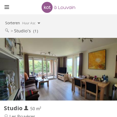
Sorteren
Huur Asc
Studio's
(1)
Praktische Informatie
850 €
Huur:
60 €
Kosten:
11 maanden
Duur:
Nee
Domiciliëring:
Inrichting
Privaat
Badkamer:
Privé (aparte kamer)
Keuken:
2
50 m
Oppervlakte:
4
Private kamers:
Studio
Andere
50 m²
Ernstig, hartelijk, rustig
Sfeer:
Les Bruyères