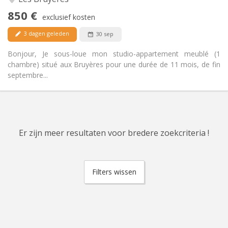
Ja
Toegang voor PBM:
850 €
Rookvrij
Roker:
exclusief kosten
Nee
Huisdieren:
3 dagen geleden
30 sep
Bonjour, Je sous-loue mon studio-appartement meublé (1
chambre) situé aux Bruyères pour une durée de 11 mois, de fin
septembre...
Er zijn meer resultaten voor bredere zoekcriteria !
Filters wissen