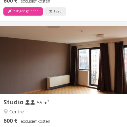
600 €
exclusief kosten
2 dagen geleden
1 sep
KV 2268
Très grand sturdio de 55 m2 avec cuisines équipée privativve,
salle de bain privative, balcon, video parlophone
Studio
55 m²
Centre
600 €
exclusief kosten