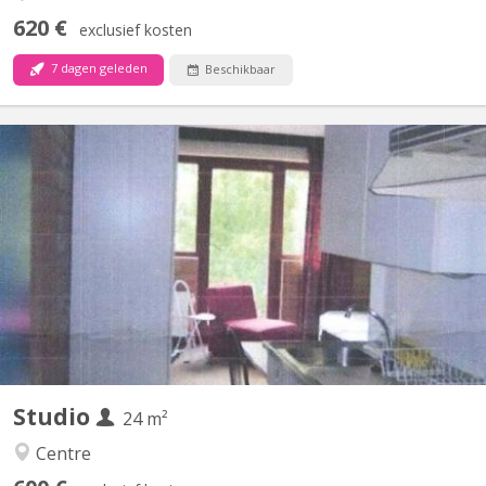
620 €
exclusief kosten
7 dagen geleden
Beschikbaar
KV 1415
Studio meublé bien situé à 3 minutes à pied du centre de
Louvain-la-Neuve. Il se situe au deuxième étage d'un immeuble
très bien entretenu.
Studio
24 m²
Centre