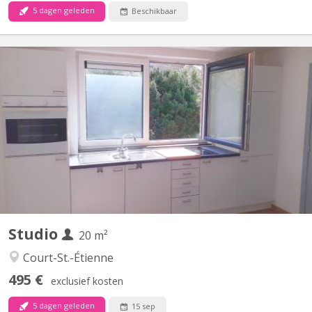
5 dagen geleden
Beschikbaar
KV 1614
Pour 1 ÉTUDIANT(E) sur Louvain-la-Neuve Beau studio meublé
complètement privatif de 20M2 à louer pour l’année académique
2026-2027 Parfait état 495 euros par mois Forfait pour les
charges 100 euros par mois = 595 euros TOUT COMPRIS
(électricité, chauffage, eau, internet) Pas de domicile Pas...
Studio
20 m²
Court-St.-Étienne
495 €
exclusief kosten
5 dagen geleden
15 sep