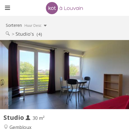
Sorteren
Huur Desc
Studio's
(4)
KV 1078
Situé à Gembloux (Lonzée) à 20 minutes, en voiture, de Louvain
la Neuve. Joli petit Studio à louer. Lumineux. Idéal pour personne
seule ou étudiant-e-Composé d'une pièce de vie avec cuisine
équipée (frigo et partie congélateur, four, 4 taques
vitrocéramiques, lave-vaisselle) , une salle de bain...
Studio
30 m²
Gembloux