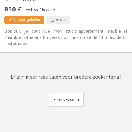
Ja
Toegang voor PBM:
850 €
Rookvrij
Roker:
exclusief kosten
Nee
Huisdieren:
3 dagen geleden
30 sep
Bonjour, Je sous-loue mon studio-appartement meublé (1
chambre) situé aux Bruyères pour une durée de 11 mois, de fin
septembre...
Er zijn meer resultaten voor bredere zoekcriteria !
Filters wissen