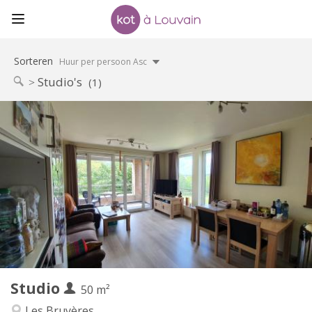
Sorteren
Huur per persoon Asc
Studio's
(1)
Praktische Informatie
850 €
Huur:
60 €
Kosten:
11 maanden
Duur:
Nee
Domiciliëring:
Inrichting
Privaat
Badkamer:
Privé (aparte kamer)
Keuken:
2
50 m
Oppervlakte:
4
Private kamers:
Studio
Andere
50 m²
Ernstig, hartelijk, rustig
Sfeer:
Les Bruyères