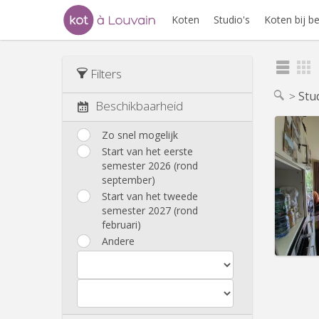
Koten
Studio's
Koten bij 
Filters
Stu
Beschikbaarheid
Zo snel mogelijk
Start van het eerste
semester 2026 (rond
Domicil
september)
Duur:
1
Kosten
Start van het tweede
Huur:
8
semester 2027 (rond
februari)
Prakt
Andere