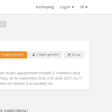
Inschrijving
Log in
Nl
ief
4 dagen geleden
2 dagen geleden
30 sep
Huisdieren:
Nee
Roker:
Rookvrij
Toegang voor PBM:
Ja
mon studio-appartement meublé (1 chambre) situé
Sfeer:
Ernstig, hartelijk, rustig
mois, de fin septembre 2026 à fin août 2027, ou 11
Andere
nt est destiné à un étudiant en...
e zoekcriteria !