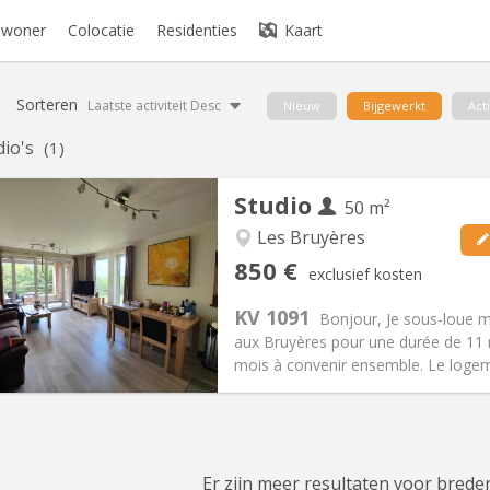
bewoner
Colocatie
Residenties
Kaart
Sorteren
Laatste activiteit Desc
Nieuw
Bijgewerkt
Act
dio's
(1)
Studio
50 m²
Les Bruyères
iëring:
Nee
Private kamers:
4
850 €
exclusief kosten
1 maanden
Oppervlakte:
50 m
2
:
60 €
Keuken:
Privé (aparte kamer)
KV 1091
Bonjour, Je sous-loue 
50 €
Badkamer:
Privaat
aux Bruyères pour une durée de 11 
ische Informatie
Inrichting
mois à convenir ensemble. Le logeme
Er zijn meer resultaten voor breder