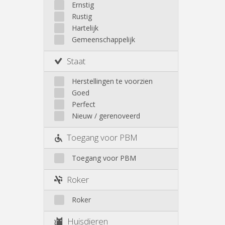
Walhain
Ernstig
Wavre
Rustig
Buiten Louvain-La-Neuve
Hartelijk
Gemeenschappelijk
Staat
Herstellingen te voorzien
Goed
Perfect
Nieuw / gerenoveerd
Toegang voor PBM
Toegang voor PBM
Roker
Roker
Huisdieren