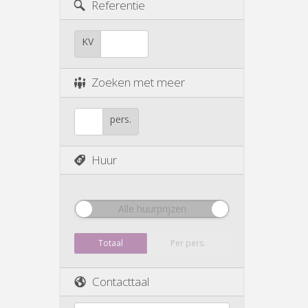
Referentie
KV
Zoeken met meer
pers.
Huur
Alle huurprijzen
Totaal
Per pers.
Contacttaal