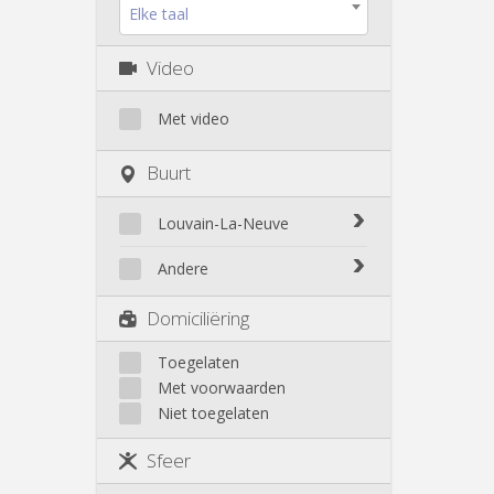
Elke taal
Video
Met video
Buurt
Louvain-La-Neuve
Biéreau
Andere
Blocry
Court-St.-Étienne
Domiciliëring
Centre
Gembloux
L'Hocaille
Genappe
Toegelaten
La Baraque
Met voorwaarden
Mont-Saint-Guibert
Lauzelle
Niet toegelaten
Nivelles
Les Bruyères
Ottignies
Sfeer
Rixensart