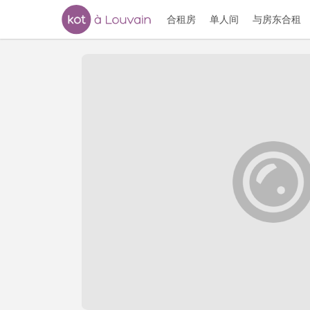
合租房
单人间
与房东合租