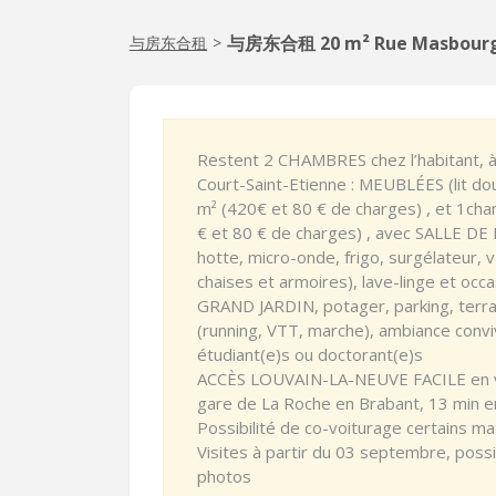
与房东合租 20 m² Rue Masbourg
与房东合租
>
Restent 2 CHAMBRES chez l’habitant, à
Court-Saint-Etienne : MEUBLÉES (lit dou
m² (420€ et 80 € de charges) , et 1cha
€ et 80 € de charges) , avec SALLE DE
hotte, micro-onde, frigo, surgélateur, v
chaises et armoires), lave-linge et occa
GRAND JARDIN, potager, parking, terra
(running, VTT, marche), ambiance conviv
étudiant(e)s ou doctorant(e)s
ACCÈS LOUVAIN-LA-NEUVE FACILE en voit
gare de La Roche en Brabant, 13 min en 
Possibilité de co-voiturage certains ma
Visites à partir du 03 septembre, possibi
photos