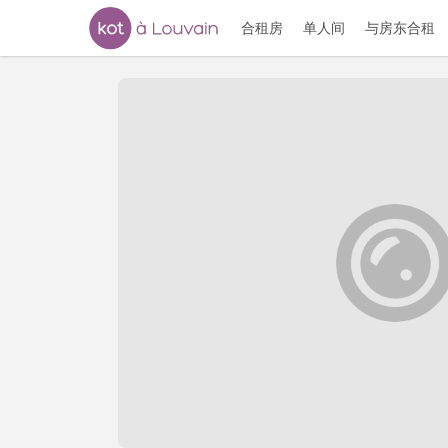
合租房
单人间
与房东合租