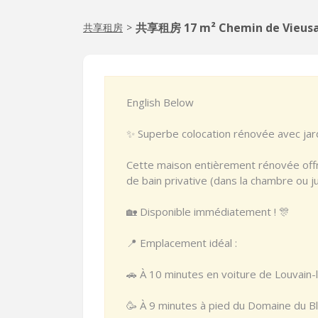
共享租房 17 m² Chemin de Vieusa
共享租房
>
English Below
✨ Superbe colocation rénovée avec jard
Cette maison entièrement rénovée off
de bain privative (dans la chambre ou ju
🏡 Disponible immédiatement ! 🎊
📍 Emplacement idéal :
🚗 À 10 minutes en voiture de Louvain
🥳 À 9 minutes à pied du Domaine du B