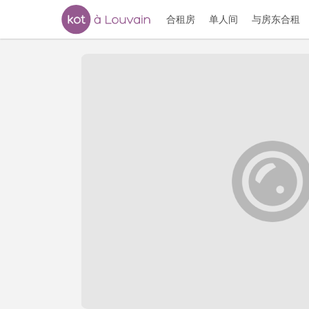
合租房
单人间
与房东合租