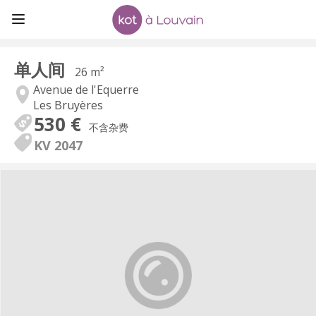
单人间
26 m²
Avenue de l'Equerre
Les Bruyères
530 €
不含杂费
KV 2047