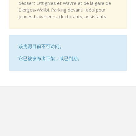
déssert Ottignies et Wavre et de la gare de
Bierges-Walibi. Parking devant. Idéal pour
jeunes travailleurs, doctorants, assistants.
该房源目前不可访问。
它已被发布者下架，或已到期。