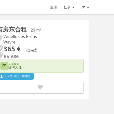
注册
登录
Zh
与房东合租
20 m²
Venelle des Préas
Wavre
365 €
不含杂费
KV 686
入住时间
随时入住
3 天前 最后上线时间