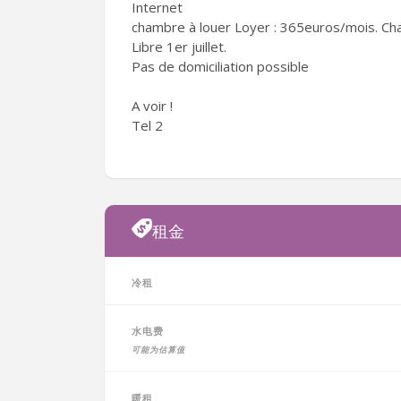
Internet
chambre à louer Loyer : 365euros/mois. Ch
Libre 1er juillet.
Pas de domiciliation possible
A voir !
Tel 2
租金
冷租
水电费
可能为估算值
暖租