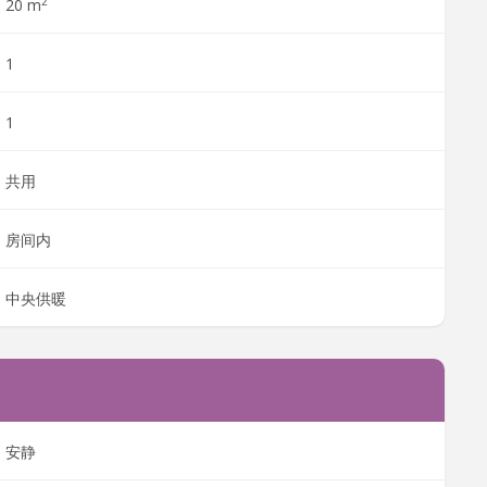
2
20 m
1
1
共用
房间内
中央供暖
安静