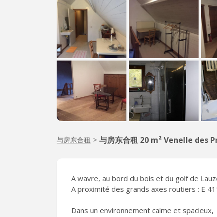
与房东合租 20 m² Venelle des P
与房东合租
>
A wavre, au bord du bois et du golf de Lauz
A proximité des grands axes routiers : E 41
Dans un environnement calme et spacieux,