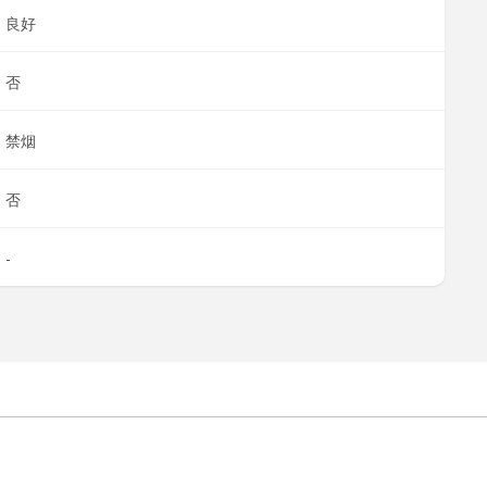
良好
否
禁烟
否
-