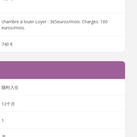
chambre à louer Loyer : 365euros/mois. Charges: 100
euros/mois.
740 €
随时入住
12个月
1
否