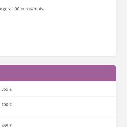
arges: 100 euros/mois.
365 €
100 €
465 €