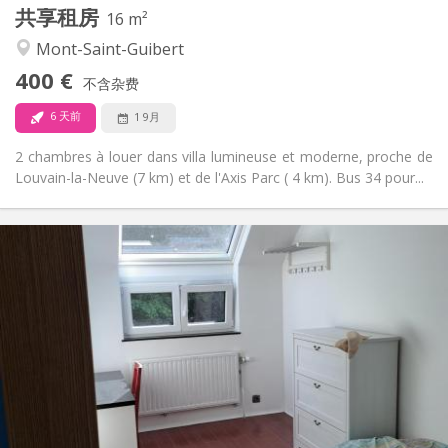
共享租房
其他
16 m²
安静
氛围:
Mont-Saint-Guibert
否
无障碍通道:
400 €
禁烟
吸烟:
不含杂费
否
宠物:
6 天前
1 9月
2 chambres à louer dans villa lumineuse et moderne, proche de
Louvain-la-Neuve (7 km) et de l'Axis Parc ( 4 km). Bus 34 pour...
实用信息
425 €
租金:
150 €
水电费:
12个月, 11个月, 10个月
租期:
否
住房登记:
布局
共用
浴室:
共用
厨房:
2
10 m
面积: