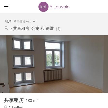
顺序
单日价格 Asc
共享租房, 公寓 和 别墅
(4)
实用信息
390 €
租金:
75 €
水电费:
12个月
租期:
有登记条件
住房登记:
布局
共用
浴室:
共用
厨房:
2
180 m
面积:
1
私人房间:
共享租房
其他
180 m²
安静
氛围:
Nivelles