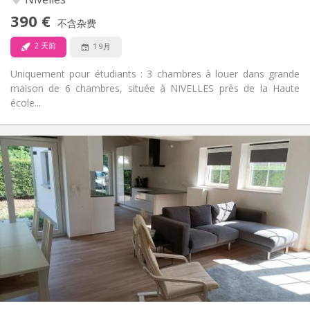
否
无障碍通道:
390 €
禁烟
吸烟:
不含杂费
否
宠物:
2 天前
1 9月
Uniquement pour étudiants : 3 chambres à louer dans grande
maison de 6 chambres, située à NIVELLES près de la Haute
école...
实用信息
400 €
租金:
80 €
水电费:
12个月, 10个月
租期:
否
住房登记:
布局
共用
浴室:
共用
厨房:
2
16 m
面积:
1
私人房间: