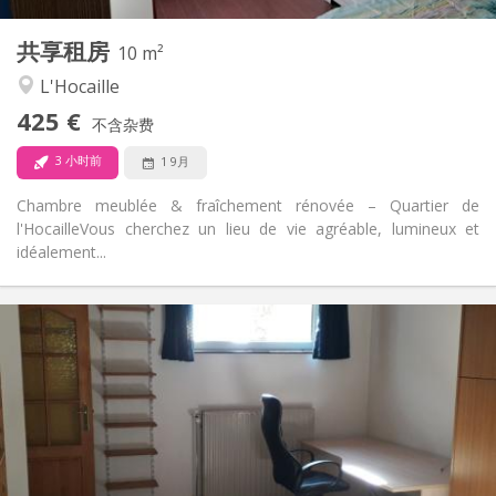
1
私人房间:
共享租房
其他
10 m²
温馨, 学习氛围, 安静
氛围:
L'Hocaille
否
无障碍通道:
425 €
禁烟
吸烟:
不含杂费
否
宠物:
3 小时前
1 9月
Chambre meublée & fraîchement rénovée – Quartier de
l'Hocaille ​Vous cherchez un lieu de vie agréable, lumineux et
idéalement...
实用信息
560 €
租金:
100 €
水电费:
12个月
租期:
否
住房登记:
布局