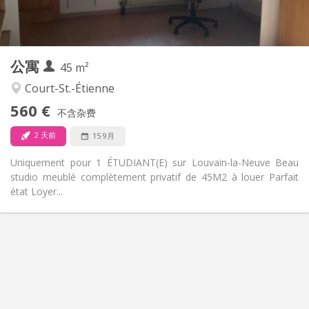
独立
浴室:
独立（单独房间）
厨房:
2
45 m
面积:
3
私人房间:
公寓
其他
45 m²
学习氛围
氛围:
Court-St.-Étienne
否
无障碍通道:
560 €
禁烟
吸烟:
不含杂费
否
宠物:
2 天前
15 9月
Uniquement pour 1 ÉTUDIANT(E) sur Louvain-la-Neuve Beau
studio meublé complètement privatif de 45M2 à louer Parfait
état Loyer...