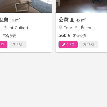
€ par mois, charges comprises.
mois = 660 euros TOUT 
Pour non-fumeur ou fumeur
(électricité, chauffage, eau, 
uement en extérieur. Les autres
Pas de domicile Séjour 
chambres sont occupées par...
租房
公寓
16 m²
45 m²
t-Saint-Guibert
Court-St.-Étienne
560 €
不含杂费
不含杂费
天前
1 天前
1 9月
15 9月