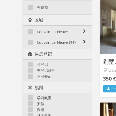
有视频
Chambre
区域
Louvain-La-Neuve
Biéreau
Louvain-La-Neuve 以外
Blocry
Court-St.-Étienne
住房登记
Centre
Gembloux
L'Hocaille
别墅
Genappe
可登记
La Baraque
Otti
有登记条件
Mont-Saint-Guibert
Lauzelle
不可登记
Nivelles
350 €
Les Bruyères
Ottignies
氛围
14
Rixensart
Walhain
学习氛围
Wavre
安静
其他
温馨
社区氛围