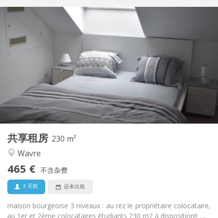
实用信息
465 €
租金:
75 €
水电费:
12个月
租期:
有登记条件
住房登记:
布局
独立
浴室:
共用
厨房:
2
230 m
面积:
7
私人房间:
共享租房
其他
230 m²
温馨, 社区氛围, 安静, 学习氛围
氛围:
Wavre
否
无障碍通道:
465 €
禁烟
吸烟:
不含杂费
否
宠物:
3 天前
还未出租
maison bourgeoise 3 niveaux : au rez le propriétaire colocataire,
au 1er et 2ème colocataires étudiants 230 m2 à disposition!! ,...