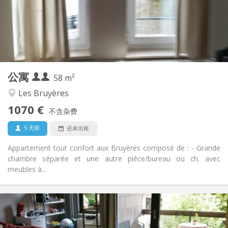
布局
独立
浴室:
独立（单独房间）
厨房:
2
58 m
面积:
2
私人房间:
公寓
其他
58 m²
温馨, 学习氛围, 安静
氛围:
Les Bruyères
是
无障碍通道:
1070 €
禁烟
吸烟:
不含杂费
否
宠物:
5 天前
还未出租
Appartement tout confort aux Bruyères composé de : - Grande
chambre séparée et une autre pièce/bureau ou ch. avec
meubles à...
实用信息
2200 € (440 €/个人)
租金: