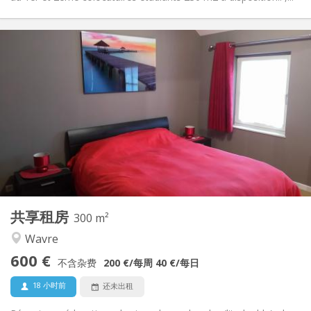
实用信息
600 €
租金:
0 €
水电费:
12个月, 11个月, 10个月, 5-6个月, 3-4个月, 暑假, 月租, 周租,
租期:
日租
否
住房登记:
布局
独立
浴室:
共用
厨房:
2
300 m
面积:
2
私人房间:
共享租房
300 m²
其他
Wavre
安静, 学习氛围, 温馨, 社区氛围
氛围:
600 €
否
无障碍通道:
不含杂费
200 €
/每周
40 €
/每日
禁烟
吸烟:
18 小时前
还未出租
否
宠物: