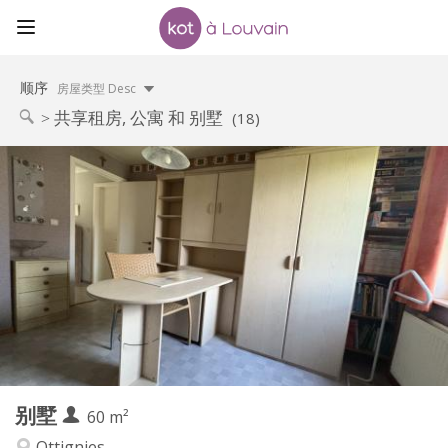
顺序
房屋类型 Desc
共享租房, 公寓 和 别墅
(18)
实用信息
350 €
租金:
50 €
水电费:
12个月, 10个月
租期:
否
住房登记:
布局
共用
浴室:
共用
厨房:
2
60 m
面积:
1
私人房间:
别墅
其他
60 m²
学习氛围, 社区氛围, 安静, 温馨
氛围:
Ottignies