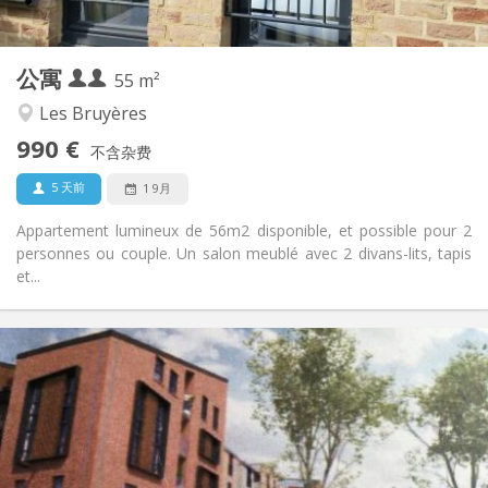
2
55 m
面积:
4
私人房间:
公寓
其他
55 m²
安静, 温馨, 学习氛围
氛围:
Les Bruyères
是
无障碍通道:
990 €
禁烟
吸烟:
不含杂费
否
宠物:
5 天前
1 9月
Appartement lumineux de 56m2 disponible, et possible pour 2
personnes ou couple. Un salon meublé avec 2 divans-lits, tapis
et...
实用信息
1050 €
租金:
120 €
水电费:
12个月, 3-4个月, 月租
租期:
可登记
住房登记: