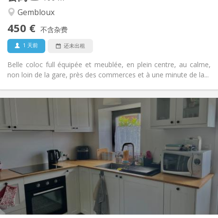
社区氛围, 学习氛围, 温馨, 安静
氛围:
Gembloux
否
无障碍通道:
450 €
禁烟
吸烟:
不含杂费
否
宠物:
1 天前
还未出租
Belle coloc full équipée et meublée, en plein centre, au calme,
non loin de la gare, près des commerces et à une minute de la...
实用信息
700 € (350 €/个人)
租金:
110 € (55 €/个人)
水电费:
12个月
租期:
否
住房登记:
布局
独立
浴室:
独立（单独房间）
厨房:
2
50 m
面积:
2
私人房间: