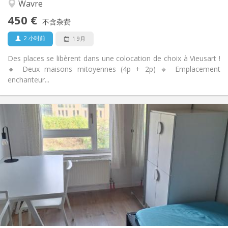
温馨
氛围:
Wavre
否
无障碍通道:
450 €
禁烟
吸烟:
不含杂费
否
宠物:
2 小时前
1 9月
Des places se libèrent dans une colocation de choix à Vieusart !
🔸 Deux maisons mitoyennes (4p + 2p) 🔸 Emplacement
enchanteur...
实用信息
350 €
租金:
100 €
水电费:
10个月, 5-6个月, 3-4个月
租期:
否
住房登记:
布局
共用
浴室:
共用
厨房:
2
12 m
面积:
1
私人房间: