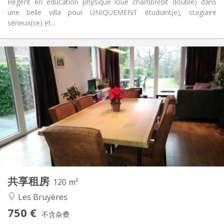
Régent en éducation physique loue chambre(lit double) dans
une belle villa pour UNIQUEMENT étudiant(e), stagiaire
sérieux(se) et...
实用信息
750 €
租金:
50 €
水电费:
3-4个月, 暑假
租期:
否
住房登记:
布局
独立
浴室:
共用
厨房:
2
120 m
面积:
2
私人房间:
共享租房
其他
120 m²
学习氛围, 安静, 温馨
氛围:
Les Bruyères
否
无障碍通道:
750 €
禁烟
吸烟:
不含杂费