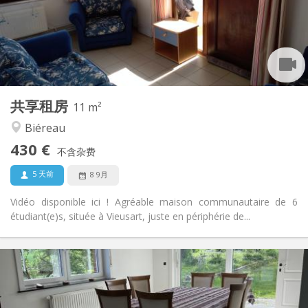
布局
共用
浴室:
共用
厨房:
2
11 m
面积:
1
私人房间:
共享租房
其他
11 m²
社区氛围, 安静
氛围:
Biéreau
否
无障碍通道:
430 €
禁烟
吸烟:
不含杂费
否
宠物:
5 天前
8 9月
Vidéo disponible ici ! Agréable maison communautaire de 6
étudiant(e)s, située à Vieusart, juste en périphérie de...
实用信息
435 €
租金:
160 €
水电费: