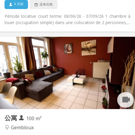
否
宠物:
6 天前
还未出租
Période locative court terme: 08/06/26 - 07/09/26 1 chambre à
louer (occupation simple) dans une colocation de 2 personnes,...
实用信息
450 €
租金:
150 €
水电费:
12个月, 11个月, 10个月, 5-6个月
租期:
有登记条件
住房登记:
布局
共用
浴室:
共用
厨房:
2
100 m
面积:
1
私人房间:
公寓
其他
100 m²
学习氛围, 社区氛围, 安静, 温馨
氛围:
Gembloux
否
无障碍通道: