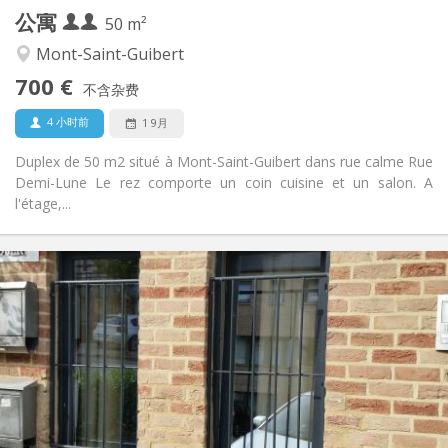
公寓
其他
50 m²
安静
氛围:
Mont-Saint-Guibert
否
无障碍通道:
700 €
禁烟
吸烟:
不含杂费
否
宠物:
4 小时前
1 9月
Duplex de 50 m2 situé à Mont-Saint-Guibert dans rue calme Rue
Demi-Lune Le rez comporte un coin cuisine et un salon. A
l'étage,...
实用信息
990 € (495 €/个人)
租金:
260 € (130 €/个人)
水电费:
12个月, 5-6个月
租期:
否
住房登记:
布局
独立
浴室:
独立（单独房间）
厨房: