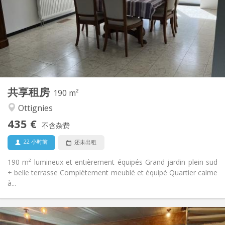
12个月, 11个月
租期:
可登记
住房登记:
布局
共用
浴室:
共用
厨房:
2
190 m
面积:
1
私人房间:
共享租房
其他
190 m²
安静, 社区氛围
氛围:
Ottignies
否
无障碍通道:
435 €
禁烟
吸烟:
不含杂费
否
宠物:
22 小时前
还未出租
190 m² lumineux et entièrement équipés Grand jardin plein sud
+ belle terrasse Complètement meublé et équipé Quartier calme
à...
实用信息