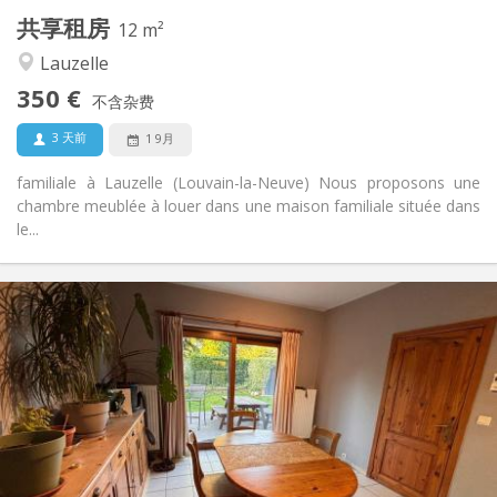
共享租房
其他
12 m²
学习氛围, 安静
氛围:
Lauzelle
否
无障碍通道:
350 €
禁烟
吸烟:
不含杂费
否
宠物:
3 天前
1 9月
familiale à Lauzelle (Louvain-la-Neuve) Nous proposons une
chambre meublée à louer dans une maison familiale située dans
le...
实用信息
380 €
租金:
120 €
水电费:
12个月
租期:
可登记
住房登记:
布局
共用
浴室:
共用
厨房: