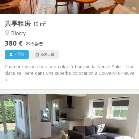
2
10 m
面积:
1
私人房间:
共享租房
其他
10 m²
安静, 温馨, 学习氛围
氛围:
Blocry
否
无障碍通道:
380 €
可吸烟
吸烟:
不含杂费
可登记
宠物:
7 天前
还未出租
Chambre dispo dans une coloc à Louvain-la-Neuve Salut ! Une
place se libère dans une superbe colocation à Louvain-la-Neuve
à...
实用信息
400 €
租金:
80 €
水电费:
12个月, 10个月
租期:
否
住房登记: