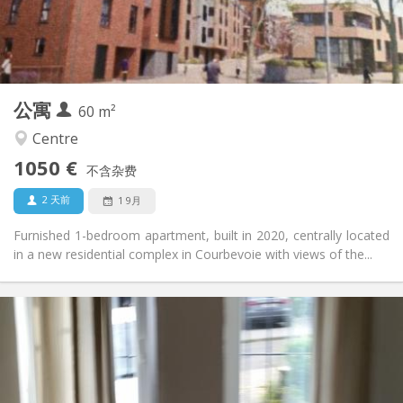
布局
独立
浴室:
独立（单独房间）
厨房:
2
60 m
面积:
5
私人房间:
公寓
其他
60 m²
安静
氛围:
Centre
否
无障碍通道:
1050 €
禁烟
吸烟:
不含杂费
否
宠物:
2 天前
1 9月
Furnished 1-bedroom apartment, built in 2020, centrally located
in a new residential complex in Courbevoie with views of the...
实用信息
1070 € (535 €/个人)
租金:
230 € (115 €/个人)
水电费:
12个月
租期:
有登记条件
住房登记: