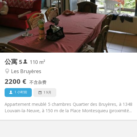
375 € (75 €/个人)
水电费:
12个月
租期:
否
住房登记:
布局
共用
浴室:
共用
厨房:
2
110 m
面积:
5
私人房间:
公寓
5
其他
110 m²
安静, 学习氛围
氛围:
Les Bruyères
否
无障碍通道:
2200 €
禁烟
吸烟:
不含杂费
否
宠物:
1 小时前
1 9月
Appartement meublé 5 chambres Quartier des Bruyères, à 1348
Louvain-la-Neuve, à 150 m de la Place Montesquieu (proximité...