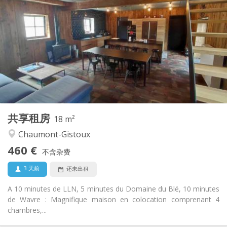
460 €
租金:
80 €
水电费:
12个月, 11个月, 10个月
租期:
可登记
住房登记:
布局
独立
浴室:
共用
厨房:
2
18 m
面积:
1
私人房间:
共享租房
其他
18 m²
温馨, 社区氛围, 安静
氛围:
Chaumont-Gistoux
否
无障碍通道:
460 €
可吸烟
吸烟:
不含杂费
否
宠物:
3 天前
还未出租
A 10 minutes de LLN, 5 minutes du Domaine du Blé, 10 minutes
de Wavre : Magnifique maison en colocation comprenant 4
chambres,...