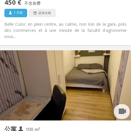
450 €
禁烟
吸烟:
不含杂费
否
宠物:
1 天前
还未出租
Belle Coloc en plein centre, au calme, non loin de la gare, près
des commerces et à une minute de la faculté d'agronomie
vous...
实用信息
450 €
租金:
150 €
水电费:
12个月, 11个月, 10个月, 5-6个月
租期:
有登记条件
住房登记:
布局
共用
浴室:
共用
厨房:
2
100 m
面积:
1
私人房间:
公寓
其他
100 m²