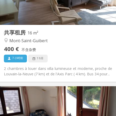
布局
共用
浴室:
共用
厨房:
2
16 m
面积:
1
私人房间:
共享租房
其他
16 m²
安静
氛围:
Mont-Saint-Guibert
否
无障碍通道:
400 €
禁烟
吸烟:
不含杂费
否
宠物:
7 小时前
1 9月
2 chambres à louer dans villa lumineuse et moderne, proche de
Louvain-la-Neuve (7 km) et de l'Axis Parc ( 4 km). Bus 34 pour...
实用信息
430 €
租金:
100 €
水电费:
12个月
租期:
可登记
住房登记: