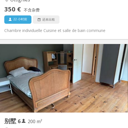
否
无障碍通道:
350 €
禁烟
吸烟:
不含杂费
否
宠物:
22 小时前
还未出租
Chambre individuelle Cuisine et salle de bain commune
实用信息
450 € (75 €/个人)
租金:
75 € (13 €/个人)
水电费:
12个月
租期:
可登记
住房登记:
布局
共用
浴室:
共用
厨房:
2
200 m
面积:
1
私人房间:
别墅
6
其他
200 m²