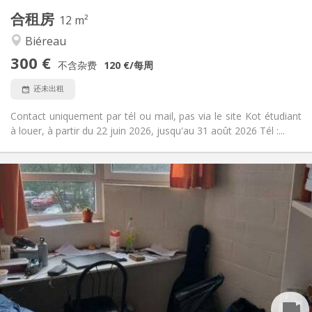
合租房
其他
12 m²
温馨, 学习氛围, 社区氛围
氛围:
Biéreau
否
无障碍通道:
300 €
禁烟
吸烟:
不含杂费
120 €
/每周
否
宠物:
还未出租
Contact uniquement par tél ou mail, pas via le site Kot étudiant
à louer, à partir du 22 juin 2026, jusqu'au 31 août 2026 Tél :...
实用信息
285 €
租金:
5 €
水电费:
暑假
租期:
否
住房登记:
布局
共用
浴室:
共用
厨房:
2