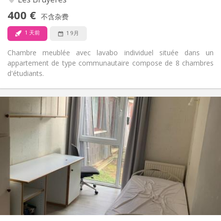
否
无障碍通道:
400 €
禁烟
吸烟:
不含杂费
否
宠物:
1 天前
1 9月
Chambre meublée avec lavabo individuel située dans un
appartement de type communautaire compose de 8 chambres
d'étudiants.
实用信息
330 €
租金:
120 €
水电费:
12个月
租期:
否
住房登记:
布局
共用
浴室:
共用
厨房:
2
11 m
面积:
1
私人房间: