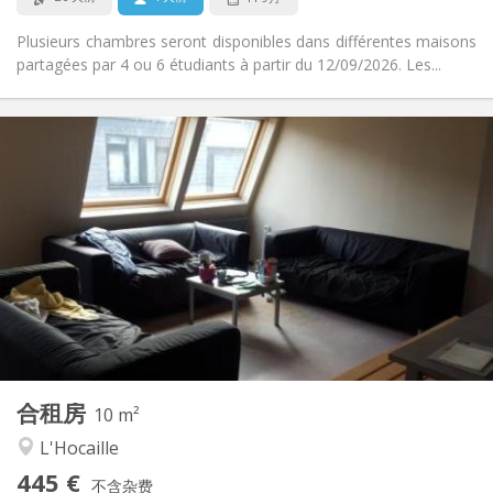
Plusieurs chambres seront disponibles dans différentes maisons
partagées par 4 ou 6 étudiants à partir du 12/09/2026. Les...
实用信息
445 €
租金:
55 €
水电费:
12个月
租期:
可登记
住房登记:
布局
共用
浴室:
共用
厨房:
2
10 m
面积:
1
私人房间:
合租房
其他
10 m²
社区氛围
氛围:
L'Hocaille
否
无障碍通道:
445 €
禁烟
吸烟:
不含杂费