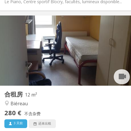
Le Piano, Centre sportif Blocry, facultés, lumineux disponible...
实用信息
280 €
租金:
10 €
水电费:
暑假, 月租
租期:
否
住房登记:
布局
共用
浴室:
共用
厨房:
2
12 m
面积:
1
私人房间:
合租房
其他
12 m²
安静, 社区氛围, 学习氛围
氛围:
Biéreau
否
无障碍通道:
280 €
禁烟
吸烟:
不含杂费
否
宠物:
3 天前
还未出租