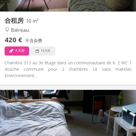
2
10 m
面积:
1
私人房间:
合租房
其他
10 m²
安静
氛围:
Biéreau
否
无障碍通道:
420 €
禁烟
吸烟:
不含杂费
否
宠物:
4 天前
15 9月
Chambre 313 au 3e étage dans un communautaire de 6. 2 WC 1
douche commune pour 2 chambres Lit sans matelas
Environnement...
实用信息
420 €
租金:
110 €
水电费:
12个月
租期:
否
住房登记:
布局