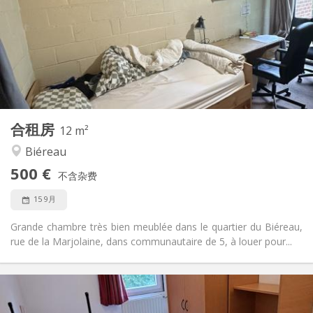
12个月
租期:
否
住房登记:
布局
共用
浴室:
共用
厨房:
2
12 m
面积:
1
私人房间:
合租房
其他
12 m²
安静, 学习氛围
氛围:
Biéreau
否
无障碍通道:
500 €
禁烟
吸烟:
不含杂费
否
宠物:
15 9月
Grande chambre très bien meublée dans le quartier du Biéreau,
rue de la Marjolaine, dans communautaire de 5, à louer pour...
实用信息
460 €
租金: