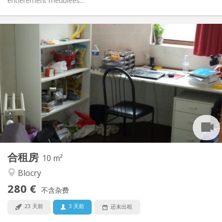
entièrement meublées...
实用信息
280 €
租金:
10 €
水电费:
暑假
租期:
否
住房登记:
布局
共用
浴室:
共用
厨房:
2
10 m
面积:
2
私人房间:
合租房
其他
10 m²
社区氛围, 学习氛围
氛围:
Blocry
否
无障碍通道:
280 €
禁烟
吸烟:
不含杂费
否
宠物:
23 天前
3 天前
还未出租