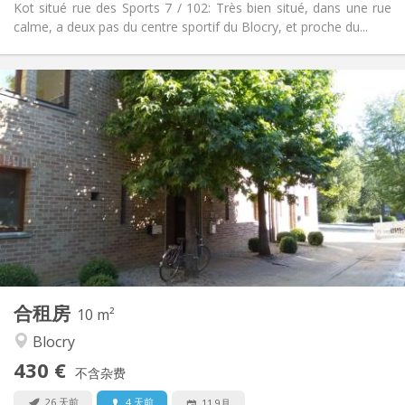
Kot situé rue des Sports 7 / 102: Très bien situé, dans une rue
calme, a deux pas du centre sportif du Blocry, et proche du...
实用信息
430 €
租金:
110 €
水电费:
12个月
租期:
否
住房登记:
布局
共用
浴室:
共用
厨房:
2
10 m
面积:
1
私人房间:
合租房
其他
10 m²
温馨, 安静
氛围:
Blocry
否
无障碍通道:
430 €
禁烟
吸烟:
不含杂费
否
宠物:
26 天前
4 天前
11 9月