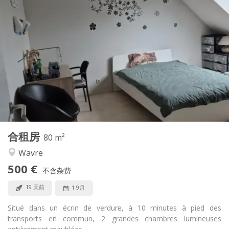
实用信息
500 €
租金:
50 €
水电费:
12个月
租期:
可登记
住房登记:
布局
共用
浴室:
共用
厨房:
2
80 m
面积:
1
私人房间:
合租房
其他
80 m²
安静
氛围:
Wavre
否
无障碍通道:
500 €
禁烟
吸烟:
不含杂费
可登记
宠物:
19 天前
1 9月
Situé dans un écrin de verdure, à 10 minutes à pied des
transports en commun, 2 grandes chambres lumineuses