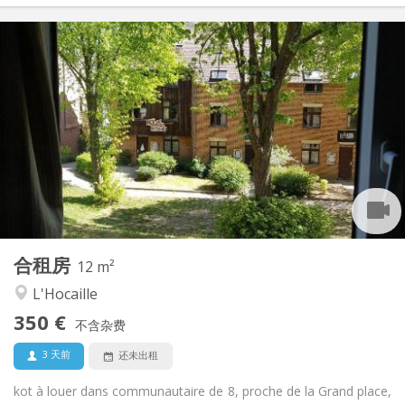
实用信息
350 €
租金:
10 €
水电费:
暑假, 月租
租期:
否
住房登记:
布局
共用
浴室:
共用
厨房:
2
12 m
面积:
1
私人房间:
合租房
其他
12 m²
学习氛围, 社区氛围
氛围:
L'Hocaille
否
无障碍通道:
350 €
禁烟
吸烟:
不含杂费
否
宠物:
3 天前
还未出租
kot à louer dans communautaire de 8, proche de la Grand place,