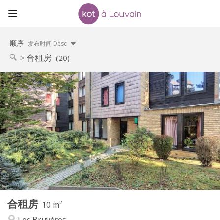
顺序
发布时间 Desc
合租房
(20)
实用信息
400 €
租金:
60 €
水电费:
12个月
租期:
否
住房登记:
布局
共用
浴室:
共用
厨房:
2
10 m
面积:
1
私人房间:
合租房
其他
10 m²
社区氛围
氛围:
Les Bruyères