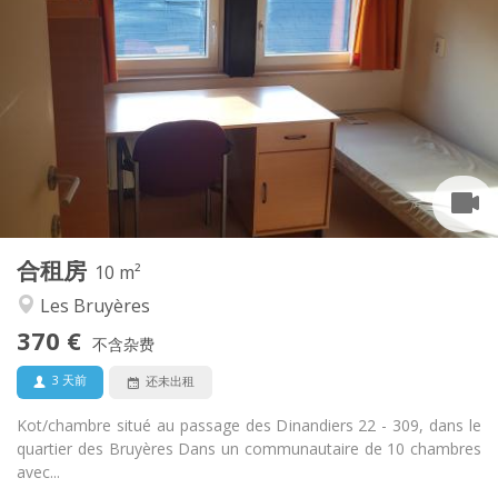
370 €
租金:
5 €
水电费:
暑假
租期:
否
住房登记:
布局
共用
浴室:
共用
厨房:
2
10 m
面积:
1
私人房间:
合租房
其他
10 m²
学习氛围, 社区氛围, 安静, 温馨
氛围:
Les Bruyères
否
无障碍通道:
370 €
禁烟
吸烟:
不含杂费
否
宠物:
3 天前
还未出租
Kot/chambre situé au passage des Dinandiers 22 - 309, dans le
quartier des Bruyères Dans un communautaire de 10 chambres
avec...