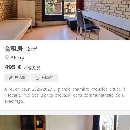
有登记条件
住房登记:
布局
共用
浴室:
共用
厨房:
2
12 m
面积:
1
私人房间:
合租房
其他
12 m²
学习氛围
氛围:
Blocry
否
无障碍通道:
495 €
禁烟
吸烟:
不含杂费
否
宠物:
10 天前
还未出租
A louer pour 2026-2027 , grande chambre meublée située à
l'Hocaille, rue des Blancs chevaux, dans communautaire de 6,
avec frigo...
实用信息
440 €
租金: