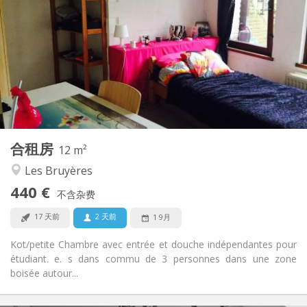
60 €
水电费:
12个月
租期:
否
住房登记:
布局
独立
浴室:
共用
厨房:
2
12 m
面积:
1
私人房间:
合租房
其他
12 m²
安静, 社区氛围, 温馨
氛围:
Les Bruyères
否
无障碍通道:
440 €
禁烟
吸烟:
不含杂费
否
宠物:
17 天前
2 天前
1 9月
Kot/petite Chambre avec entrée et douche indépendantes pour
étudiant. e. s dans commu de 3 personnes dans une zone
boisée autour...