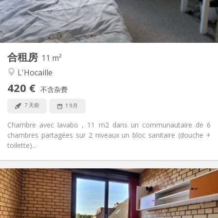
共用
浴室:
共用
厨房:
2
11 m
面积:
1
私人房间:
合租房
其他
11 m²
社区氛围
氛围:
L'Hocaille
否
无障碍通道:
420 €
禁烟
吸烟:
不含杂费
否
宠物:
7 天前
1 9月
Chambre avec lavabo , 11 m2 dans un communautaire de 6
chambres partagées sur 2 niveaux un bloc sanitaire (douche +
toilette)...
实用信息
495 €
租金:
0 €
水电费:
12个月
租期: