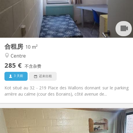
布局
共用
浴室:
共用
厨房:
2
10 m
面积:
1
私人房间:
合租房
其他
10 m²
社区氛围, 学习氛围
氛围:
Centre
否
无障碍通道:
285 €
禁烟
吸烟:
不含杂费
否
宠物:
3 天前
还未出租
Kot situé au 32 - 219 Place des Wallons donnant sur le parking
arrière au calme (cour des Borains), côté avenue de...
实用信息
500 €
租金:
0 €
水电费: