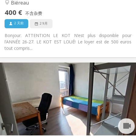
安静, 学习氛围, 社区氛围
氛围:
Biéreau
否
无障碍通道:
400 €
禁烟
吸烟:
不含杂费
否
宠物:
2 天前
2 9月
Bonjour. ATTENTION LE KOT N’est plus disponible pour
l’ANNÉE 26-27. LE KOT EST LOUÉ! Le loyer est de 500 euros
tout compris...
实用信息
300 €
租金:
75 €
水电费:
暑假, 月租, 周租
租期:
否
住房登记:
布局
独立
浴室:
共用
厨房:
2
12 m
面积:
1
私人房间: