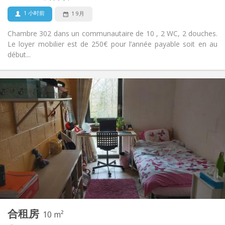
否
宠物:
1 小时前
1 9月
Chambre 302 dans un communautaire de 10 , 2 WC, 2 douches.
Le loyer mobilier est de 250€ pour l’année payable soit en au
début...
实用信息
400 €
租金:
100 €
水电费:
12个月
租期:
否
住房登记:
布局
共用
浴室:
共用
厨房:
2
10 m
面积:
1
私人房间:
合租房
其他
10 m²