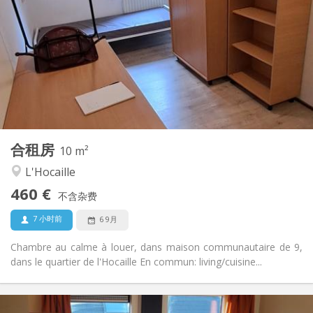
70 €
水电费:
12个月
租期:
否
住房登记:
布局
共用
浴室:
共用
厨房:
2
10 m
面积:
1
私人房间:
合租房
其他
10 m²
温馨, 安静
氛围:
L'Hocaille
否
无障碍通道:
460 €
禁烟
吸烟:
不含杂费
否
宠物:
7 小时前
6 9月
Chambre au calme à louer, dans maison communautaire de 9,
dans le quartier de l'Hocaille En commun: living/cuisine...
实用信息