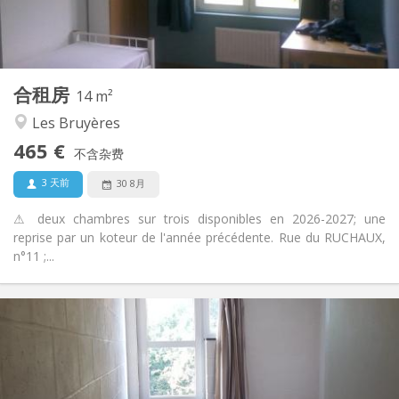
共用
浴室:
共用
厨房:
2
14 m
面积:
1
私人房间:
合租房
其他
14 m²
安静, 温馨, 学习氛围
氛围:
Les Bruyères
否
无障碍通道:
465 €
禁烟
吸烟:
不含杂费
否
宠物:
3 天前
30 8月
⚠ deux chambres sur trois disponibles en 2026-2027; une
reprise par un koteur de l'année précédente. Rue du RUCHAUX,
n°11 ;...
实用信息
285 €
租金:
10 €
水电费:
暑假, 月租
租期:
否
住房登记: