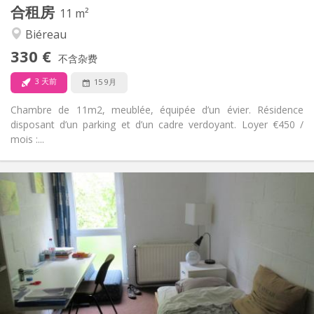
合租房
其他
11 m²
社区氛围, 学习氛围
氛围:
Biéreau
否
无障碍通道:
330 €
禁烟
吸烟:
不含杂费
否
宠物:
3 天前
15 9月
Chambre de 11m2, meublée, équipée d’un évier. Résidence
disposant d’un parking et d’un cadre verdoyant. Loyer €450 /
mois :...
实用信息
420 €
租金:
80 €
水电费:
12个月
租期:
否
住房登记:
布局
共用
浴室:
共用
厨房: