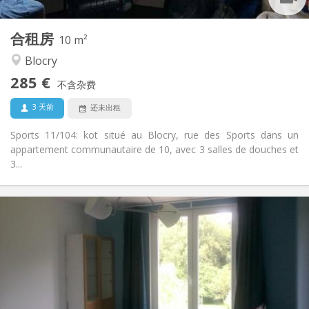
10 m
面积:
2
私人房间:
合租房
其他
10 m²
社区氛围, 学习氛围
氛围:
Blocry
否
无障碍通道:
285 €
禁烟
吸烟:
不含杂费
否
宠物:
3 天前
还未出租
Sports 11/104: kot situé au Blocry, rue des Sports dans un
appartement communautaire de 10, avec 3 salles de douches et
3...
实用信息
465 €
租金:
85 €
水电费:
10个月
租期:
否
住房登记:
布局