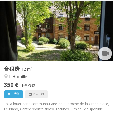
实用信息
350 €
租金:
10 €
水电费:
暑假, 月租
租期:
否
住房登记:
布局
共用
浴室:
共用
厨房:
2
12 m
面积:
1
私人房间:
合租房
其他
12 m²
社区氛围, 学习氛围
氛围:
L'Hocaille
否
无障碍通道:
350 €
禁烟
吸烟:
不含杂费
否
宠物:
1 天前
还未出租
kot à louer dans communautaire de 8, proche de la Grand place,
Le Piano, Centre sportif Blocry, facultés, lumineux disponible...