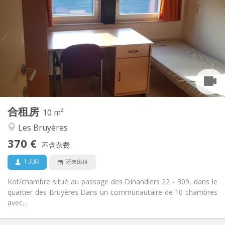
370 €
租金:
5 €
水电费:
暑假
租期:
否
住房登记:
布局
共用
浴室:
共用
厨房:
2
10 m
面积:
1
私人房间:
合租房
其他
10 m²
社区氛围, 安静, 温馨, 学习氛围
氛围:
Les Bruyères
否
无障碍通道:
370 €
禁烟
吸烟:
不含杂费
否
宠物:
1 天前
还未出租
Kot/chambre situé au passage des Dinandiers 22 - 309, dans le
quartier des Bruyères Dans un communautaire de 10 chambres
avec...