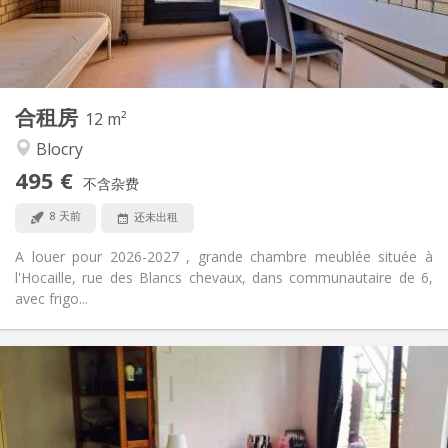
共用
浴室:
共用
厨房:
2
12 m
面积:
1
私人房间:
合租房
其他
12 m²
学习氛围
氛围:
Blocry
否
无障碍通道:
495 €
禁烟
吸烟:
不含杂费
否
宠物:
8 天前
还未出租
A louer pour 2026-2027 , grande chambre meublée située à
l'Hocaille, rue des Blancs chevaux, dans communautaire de 6,
avec frigo...
实用信息
440 €
租金:
60 €
水电费:
12个月
租期: