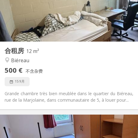
否
住房登记:
布局
共用
浴室:
共用
厨房:
2
12 m
面积:
1
私人房间:
合租房
其他
12 m²
学习氛围, 安静
氛围:
Biéreau
否
无障碍通道:
500 €
禁烟
吸烟:
不含杂费
否
宠物:
15 9月
Grande chambre très bien meublée dans le quartier du Biéreau,
rue de la Marjolaine, dans communautaire de 5, à louer pour...
实用信息
460 €
租金:
70 €
水电费: