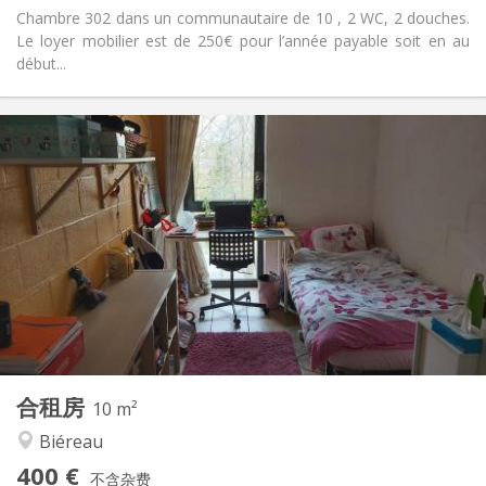
Chambre 302 dans un communautaire de 10 , 2 WC, 2 douches.
Le loyer mobilier est de 250€ pour l’année payable soit en au
début...
实用信息
400 €
租金:
100 €
水电费:
12个月
租期:
否
住房登记:
布局
共用
浴室:
共用
厨房:
2
10 m
面积:
1
私人房间:
合租房
其他
10 m²
安静, 学习氛围, 社区氛围
氛围:
Biéreau
否
无障碍通道:
400 €
禁烟
吸烟:
不含杂费