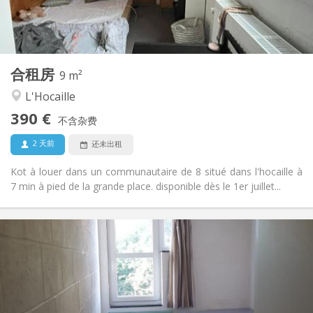
共用
浴室:
共用
厨房:
2
9 m
面积:
1
私人房间:
合租房
其他
9 m²
温馨, 学习氛围, 社区氛围
氛围:
L'Hocaille
否
无障碍通道:
390 €
禁烟
吸烟:
不含杂费
否
宠物:
2 天前
还未出租
Kot à louer dans un communautaire de 8 situé dans l'hocaille à
7 min à pied de la grande place. disponible dès le 1er juillet...
实用信息
285 €
租金:
10 €
水电费:
暑假, 月租
租期:
否
住房登记: