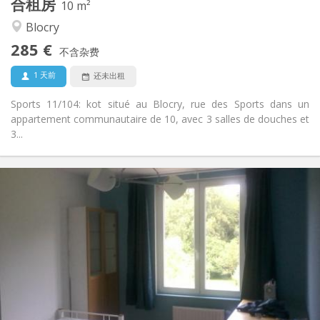
合租房
其他
10 m²
学习氛围, 社区氛围
氛围:
Blocry
否
无障碍通道:
285 €
禁烟
吸烟:
不含杂费
否
宠物:
1 天前
还未出租
Sports 11/104: kot situé au Blocry, rue des Sports dans un
appartement communautaire de 10, avec 3 salles de douches et
3...
实用信息
465 €
租金:
85 €
水电费:
10个月
租期:
否
住房登记:
布局
共用
浴室:
共用
厨房:
2