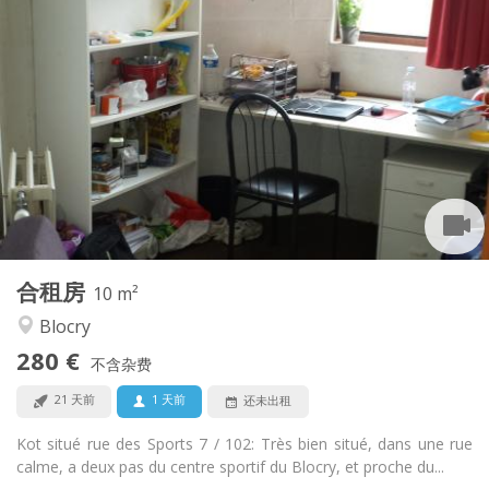
实用信息
280 €
租金:
10 €
水电费:
暑假
租期:
否
住房登记:
布局
共用
浴室:
共用
厨房:
2
10 m
面积:
2
私人房间:
合租房
其他
10 m²
社区氛围, 学习氛围
氛围:
Blocry
否
无障碍通道:
280 €
禁烟
吸烟:
不含杂费
否
宠物:
21 天前
1 天前
还未出租
Kot situé rue des Sports 7 / 102: Très bien situé, dans une rue
calme, a deux pas du centre sportif du Blocry, et proche du...