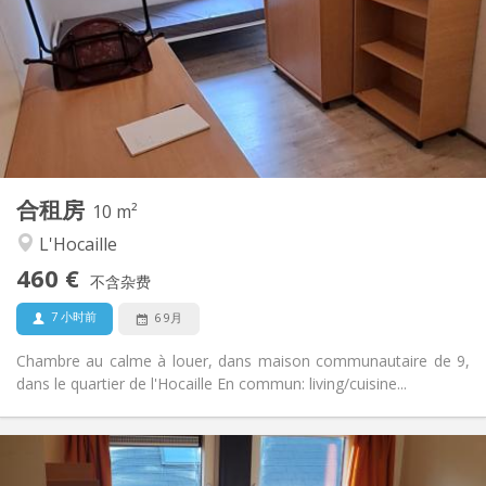
12个月
租期:
否
住房登记:
布局
共用
浴室:
共用
厨房:
2
10 m
面积:
1
私人房间:
合租房
其他
10 m²
安静, 温馨
氛围:
L'Hocaille
否
无障碍通道:
460 €
禁烟
吸烟:
不含杂费
否
宠物:
7 小时前
6 9月
Chambre au calme à louer, dans maison communautaire de 9,
dans le quartier de l'Hocaille En commun: living/cuisine...
实用信息