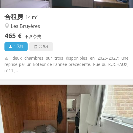
14 m
面积:
1
私人房间:
合租房
其他
14 m²
安静, 学习氛围, 温馨
氛围:
Les Bruyères
否
无障碍通道:
465 €
禁烟
吸烟:
不含杂费
否
宠物:
1 天前
30 8月
⚠ deux chambres sur trois disponibles en 2026-2027; une
reprise par un koteur de l'année précédente. Rue du RUCHAUX,
n°11 ;...
实用信息
390 €
租金:
62 €
水电费:
暑假
租期:
否
住房登记:
布局