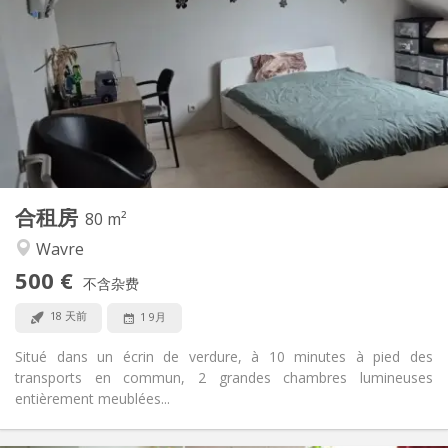
50 €
水电费:
12个月
租期:
可登记
住房登记:
布局
共用
浴室:
共用
厨房:
2
80 m
面积:
1
私人房间:
合租房
其他
80 m²
安静
氛围:
Wavre
否
无障碍通道:
500 €
禁烟
吸烟:
不含杂费
可登记
宠物:
18 天前
1 9月
Situé dans un écrin de verdure, à 10 minutes à pied des
transports en commun, 2 grandes chambres lumineuses
entièrement meublées...