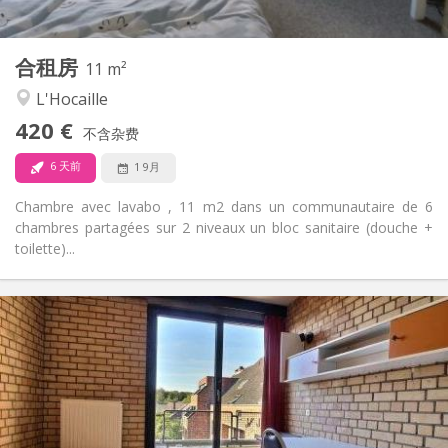
2
11 m
面积:
1
私人房间:
合租房
其他
11 m²
社区氛围
氛围:
L'Hocaille
否
无障碍通道:
420 €
禁烟
吸烟:
不含杂费
否
宠物:
6 天前
1 9月
Chambre avec lavabo , 11 m2 dans un communautaire de 6
chambres partagées sur 2 niveaux un bloc sanitaire (douche +
toilette)...
实用信息
495 €
租金:
0 €
水电费:
12个月
租期:
有登记条件
住房登记:
布局