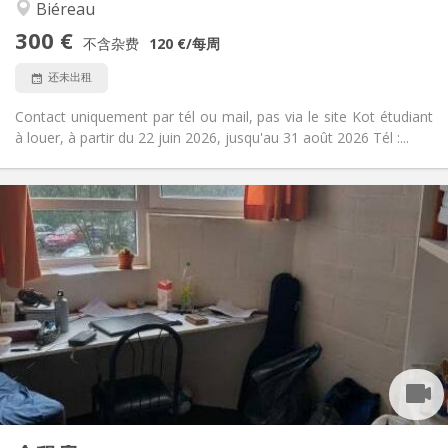
温馨, 学习氛围, 社区氛围
氛围:
Biéreau
否
无障碍通道:
300 €
禁烟
吸烟:
不含杂费
120 €
/每周
否
宠物:
还未出租
Contact uniquement par tél ou mail, pas via le site Kot étudiant
à louer, à partir du 22 juin 2026, jusqu'au 31 août 2026 Tél :...
实用信息
285 €
租金:
5 €
水电费:
暑假
租期:
否
住房登记:
布局
共用
浴室:
共用
厨房:
2
10 m
面积:
2
私人房间: