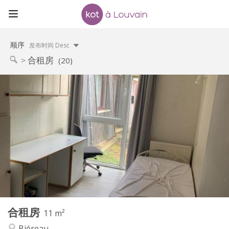
顺序
发布时间 Desc
合租房
(20)
实用信息
330 €
租金:
120 €
水电费:
12个月
租期:
否
住房登记:
布局
共用
浴室:
共用
厨房:
2
11 m
面积:
1
私人房间:
合租房
其他
11 m²
学习氛围, 社区氛围
氛围:
Biéreau