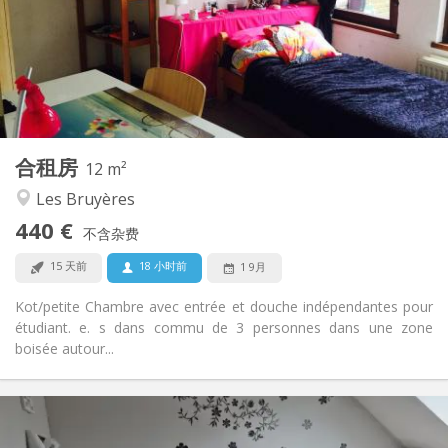
否
住房登记:
布局
独立
浴室:
共用
厨房:
2
12 m
面积:
1
私人房间:
合租房
其他
12 m²
温馨, 安静, 社区氛围
氛围:
Les Bruyères
否
无障碍通道:
440 €
禁烟
吸烟:
不含杂费
否
宠物:
15 天前
18 小时前
1 9月
Kot/petite Chambre avec entrée et douche indépendantes pour
étudiant. e. s dans commu de 3 personnes dans une zone
boisée autour...
实用信息
500 €
租金: