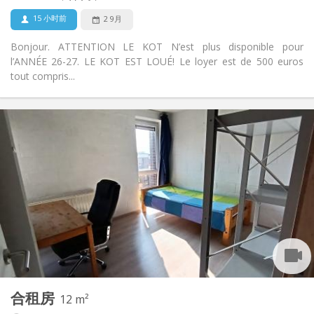
否
宠物:
15 小时前
2 9月
Bonjour. ATTENTION LE KOT N’est plus disponible pour
l’ANNÉE 26-27. LE KOT EST LOUÉ! Le loyer est de 500 euros
tout compris...
实用信息
300 €
租金:
75 €
水电费:
暑假, 月租, 周租
租期:
否
住房登记:
布局
独立
浴室:
共用
厨房:
2
12 m
面积:
1
私人房间:
合租房
其他
12 m²