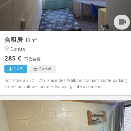
布局
共用
浴室:
共用
厨房:
2
10 m
面积:
1
私人房间:
合租房
其他
10 m²
社区氛围, 学习氛围
氛围:
Centre
否
无障碍通道:
285 €
禁烟
吸烟:
不含杂费
否
宠物:
1 天前
还未出租
Kot situé au 32 - 219 Place des Wallons donnant sur le parking
arrière au calme (cour des Borains), côté avenue de...
实用信息
500 €
租金:
0 €
水电费:
12个月
租期: