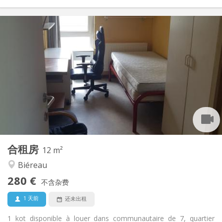
实用信息
280 €
租金:
10 €
水电费:
暑假, 月租
租期:
否
住房登记:
布局
共用
浴室:
共用
厨房:
2
12 m
面积:
1
私人房间:
合租房
其他
12 m²
社区氛围, 安静, 学习氛围
氛围:
Biéreau
否
无障碍通道:
280 €
禁烟
吸烟:
不含杂费
否
宠物:
1 天前
还未出租
1 kot disponible à louer dans communautaire de 7, quartier