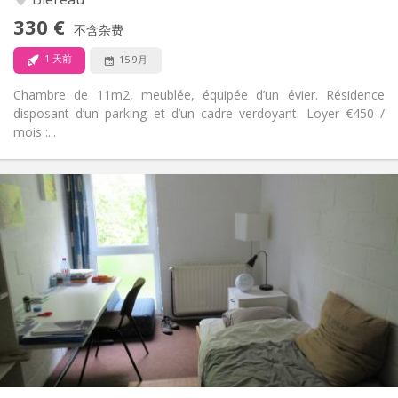
否
无障碍通道:
330 €
禁烟
吸烟:
不含杂费
否
宠物:
1 天前
15 9月
Chambre de 11m2, meublée, équipée d’un évier. Résidence
disposant d’un parking et d’un cadre verdoyant. Loyer €450 /
mois :...
实用信息
420 €
租金:
80 €
水电费:
12个月
租期:
否
住房登记:
布局
共用
浴室:
共用
厨房:
2
10 m
面积:
1
私人房间: