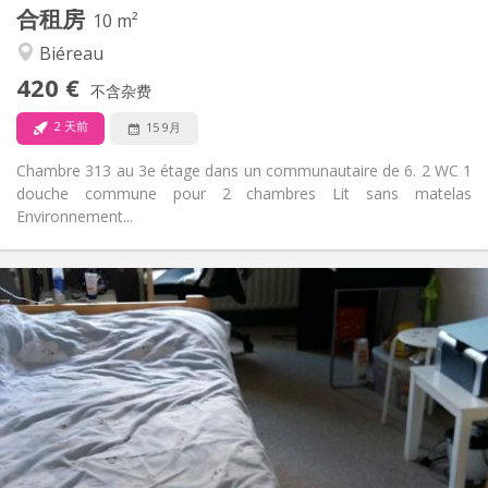
合租房
其他
10 m²
安静
氛围:
Biéreau
否
无障碍通道:
420 €
禁烟
吸烟:
不含杂费
否
宠物:
2 天前
15 9月
Chambre 313 au 3e étage dans un communautaire de 6. 2 WC 1
douche commune pour 2 chambres Lit sans matelas
Environnement...
实用信息
420 €
租金:
110 €
水电费:
12个月
租期:
否
住房登记:
布局
共用
浴室:
共用
厨房: