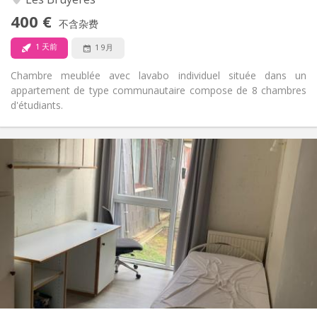
否
无障碍通道:
400 €
禁烟
吸烟:
不含杂费
否
宠物:
1 天前
1 9月
Chambre meublée avec lavabo individuel située dans un
appartement de type communautaire compose de 8 chambres
d'étudiants.
实用信息
330 €
租金:
120 €
水电费:
12个月
租期:
否
住房登记:
布局
共用
浴室:
共用
厨房:
2
11 m
面积:
1
私人房间: