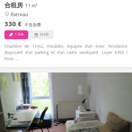
合租房
其他
11 m²
社区氛围, 学习氛围
氛围:
Biéreau
否
无障碍通道:
330 €
禁烟
吸烟:
不含杂费
否
宠物:
3 天前
15 9月
Chambre de 11m2, meublée, équipée d’un évier. Résidence
disposant d’un parking et d’un cadre verdoyant. Loyer €450 /
mois :...
实用信息
420 €
租金:
80 €
水电费:
12个月
租期:
否
住房登记:
布局
共用
浴室:
共用
厨房: