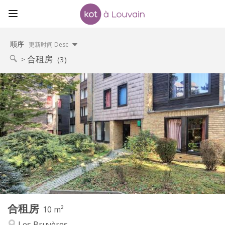
顺序
更新时间 Desc
合租房
(3)
实用信息
400 €
租金:
60 €
水电费:
12个月
租期:
否
住房登记:
布局
共用
浴室:
共用
厨房:
2
10 m
面积:
1
私人房间:
合租房
其他
10 m²
社区氛围
氛围:
Les Bruyères