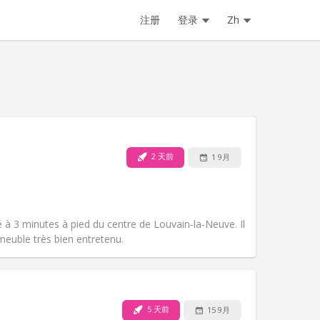
注册
登录
Zh
2 天前
1 9月
宠物:
否
吸烟:
禁烟
无障碍通道:
否
氛围:
安静, 学习氛围, 温馨
 à 3 minutes à pied du centre de Louvain-la-Neuve. Il
其他
euble très bien entretenu.
5 天前
15 9月