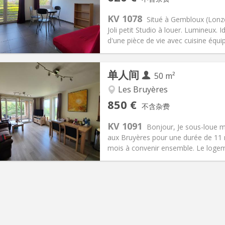
2个月
面积:
30 m
2
150 €
厨房:
独立（单独房间）
KV 1078
Situé à Gembloux (Lonzé
20 €
浴室:
独立
Joli petit Studio à louer. Lumineux
信息
布局
d'une pièce de vie avec cuisine équipé
单人间
50 m²
Les Bruyères
记:
否
私人房间:
4
850 €
不含杂费
1个月
面积:
50 m
2
60 €
厨房:
独立（单独房间）
KV 1091
Bonjour, Je sous-loue 
50 €
浴室:
独立
aux Bruyères pour une durée de 11 
信息
布局
mois à convenir ensemble. Le logeme