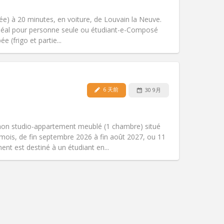
吸烟:
禁烟
无障碍通道:
否
e) à 20 minutes, en voiture, de Louvain la Neuve.
氛围:
安静
. Idéal pour personne seule ou étudiant-e-Composé
其他
e (frigo et partie...
6 天前
30 9月
宠物:
否
吸烟:
禁烟
无障碍通道:
是
mon studio-appartement meublé (1 chambre) situé
氛围:
安静, 学习氛围, 温馨
mois, de fin septembre 2026 à fin août 2027, ou 11
其他
nt est destiné à un étudiant en...