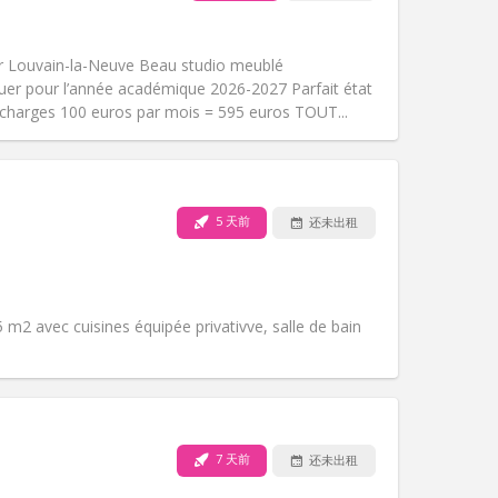
宠物:
否
吸烟:
禁烟
无障碍通道:
否
 Louvain-la-Neuve Beau studio meublé
氛围:
安静
uer pour l’année académique 2026-2027 Parfait état
其他
 charges 100 euros par mois = 595 euros TOUT...
5 天前
还未出租
宠物:
否
吸烟:
禁烟
无障碍通道:
是
氛围:
安静, 学习氛围
 m2 avec cuisines équipée privativve, salle de bain
其他
7 天前
还未出租
宠物:
否