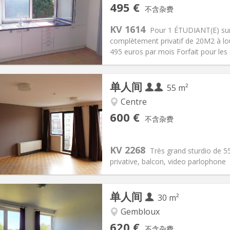
记:
否
私人房间:
1
495 €
不含杂费
2个月
面积:
20 m
2
100 €
厨房:
房间内
KV 1614
Pour 1 ÉTUDIANT(E) sur
95 €
浴室:
独立
complètement privatif de 20M2 à lo
信息
布局
495 euros par mois Forfait pour les
单人间
55 m²
Centre
记:
可登记
私人房间:
3
600 €
不含杂费
2个月
面积:
55 m
2
70 € (35 €/个人)
厨房:
独立（单独房间）
0 € (300 €/个人)
浴室:
独立
KV 2268
Très grand sturdio de 55
信息
布局
privative, balcon, video parlophone
单人间
30 m²
Gembloux
记:
否
私人房间:
3
620 €
不含杂费