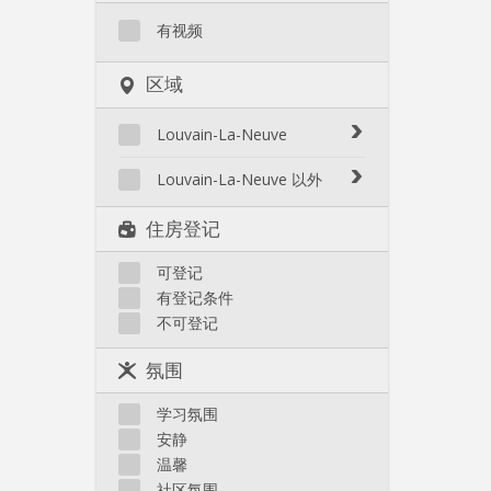
有视频
区域
Louvain-La-Neuve
Biéreau
Louvain-La-Neuve 以外
Blocry
Court-St.-Étienne
住房登记
Centre
Gembloux
L'Hocaille
Genappe
可登记
La Baraque
有登记条件
Mont-Saint-Guibert
Lauzelle
不可登记
Nivelles
Les Bruyères
Ottignies
氛围
Rixensart
Walhain
学习氛围
Wavre
安静
其他
温馨
社区氛围