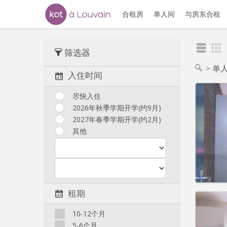
合租房
单人间
与房东合租
筛选器
单
入住时间
尽快入住
2026年秋季学期开学(约9月)
2027年春季学期开学(约2月)
住房登
租期:
1
其他
水电费:
租金:
6
实用
租期
10-12个月
5-6个月