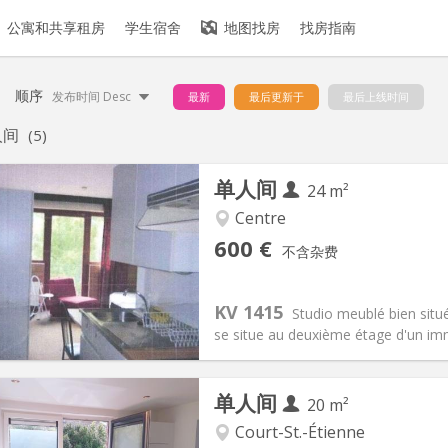
公寓和共享租房
学生宿舍
地图找房
找房指南
顺序
发布时间 Desc
最新
最后更新于
最后上线时间
人间
(5)
单人间
24 m²
Centre
记:
否
私人房间:
2
600 €
不含杂费
2个月
面积:
24 m
2
45 €
厨房:
房间内
00 €
浴室:
独立
KV 1415
Studio meublé bien situé
信息
布局
se situe au deuxième étage d'un imm
单人间
20 m²
Court-St.-Étienne