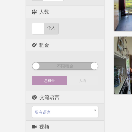
租期:
1
水电费:
人数
租金:
6
实用
个人
租金
住房登
租期:
1
不限租金
水电费:
租金:
8
总租金
人均
实用
交流语言
所有语言
视频