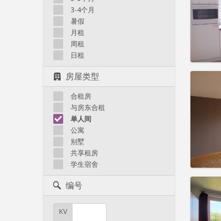
住房登
3-4个月
租期:
1
水电费:
暑假
租金:
4
月租
周租
实用
日租
房屋类型
合租房
住房登
与房东合租
租期:
1
单人间
水电费:
公寓
租金:
60
别墅
共享租房
实用
学生宿舍
编号
KV
住房登